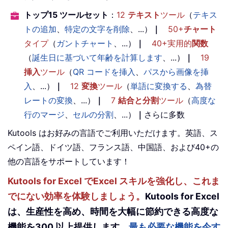
トップ15 ツールセット
：
12
テキスト
ツール
（
テキス
トの追加
、
特定の文字を削除
、...）
｜
50+
チャート
タイプ
（
ガントチャート
、...）
｜
40+実用的
関数
（
誕生日に基づいて年齢を計算します
、...）
｜
19
挿入
ツール
（
QR コードを挿入
、
パスから画像を挿
入
、...）
｜
12
変換
ツール
（
単語に変換する
、
為替
レートの変換
、...）
｜
7
結合と分割
ツール
（
高度な
行のマージ
、
セルの分割
、...）
｜
さらに多数
Kutools はお好みの言語でご利用いただけます。英語、ス
ペイン語、ドイツ語、フランス語、中国語、および40+の
他の言語をサポートしています！
Kutools for Excel でExcel スキルを強化し、これま
でにない効率を体験しましょう。
Kutools for Excel
は、生産性を高め、時間を大幅に節約できる高度な
機能を300 以上提供します。
最も必要な機能を今す