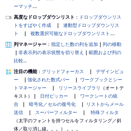
ーマッチ
....
高度なドロップダウンリスト
：
ドロップダウンリス
トをすばやく作成
｜
連動型ドロップダウンリス
ト
｜
複数選択可能なドロップダウンリスト
....
列マネージャー
：
指定した数の列を追加
｜
列の移動
｜
非表示列の表示状態を切り替え
｜
範囲および列の
比較
...
注目の機能
：
グリッドフォーカス
｜
デザインビュ
ー
｜
強化された数式バー
｜
ワークブックとシー
トマネージャー
｜
リソースライブラリ
（オートテ
キスト）
｜
日付ピッカー
｜
ワークシートの統
合
｜
暗号化／セルの復号化
｜
リストからメール
送信
｜
スーパーフィルター
｜
特殊フィルタ
（太字のフォントを持つセルをフィルタリング／斜
体／取り消し線。。。） 。。。