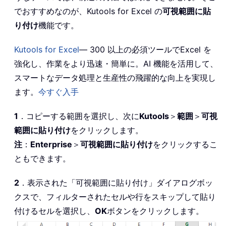
でおすすめなのが、Kutools for Excel の
可視範囲に貼
り付け
機能です。
Kutools for Excel
— 300 以上の必須ツールでExcel を
強化し、作業をより迅速・簡単に。AI 機能を活用して、
スマートなデータ処理と生産性の飛躍的な向上を実現し
ます。
今すぐ入手
1
．コピーする範囲を選択し、次に
Kutools
＞
範囲
＞
可視
範囲に貼り付け
をクリックします。
注
：
Enterprise
＞
可視範囲に貼り付け
をクリックするこ
ともできます。
2
．表示された「可視範囲に貼り付け」ダイアログボッ
クスで、フィルターされたセルや行をスキップして貼り
付けるセルを選択し、
OK
ボタンをクリックします。