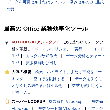
データを可視セルまたはフィルター済みセルのみに貼り
付け
最高の Office 業務効率化ツール
🤖
KUTOOLS AI アシスタント
：次に基づいてデータ分
析を革新します：
インテリジェント実行
｜
コード
生成
｜
カスタム数式作成
｜
データ分析とチャート
生成
｜
拡張機能呼び出し
…
人気の機能
：
検索・ハイライト、または重複をマー
キング
｜
空白行を削除する
｜
データを失うこ
となく列の結合またはセルを
｜
数式を使用しない
四捨五入
...
スーパー LOOKUP
：
複数条件 VLookup
｜
複数値
VLookup
｜
複数シート間 VLookup
｜
ファジ