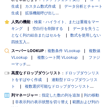
生成
｜
カスタム数式作成
｜
データ分析とチャート
生成
｜
拡張機能呼び出し
…
人気の機能
：
検索・ハイライト、または重複をマー
キング
｜
空白行を削除する
｜
データを失うこ
となく列の結合またはセルを
｜
数式を使用しない
四捨五入
...
スーパー LOOKUP
：
複数条件 VLookup
｜
複数値
VLookup
｜
複数シート間 VLookup
｜
ファジ
ーマッチ
....
高度なドロップダウンリスト
：
ドロップダウンリス
トをすばやく作成
｜
連動型ドロップダウンリス
ト
｜
複数選択可能なドロップダウンリスト
....
列マネージャー
：
指定した数の列を追加
｜
列の移動
｜
非表示列の表示状態を切り替え
｜
範囲および列の