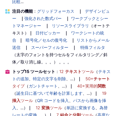
比較
...
注目の機能
：
グリッドフォーカス
｜
デザインビュ
ー
｜
強化された数式バー
｜
ワークブックとシー
トマネージャー
｜
リソースライブラリ
（オートテ
キスト）
｜
日付ピッカー
｜
ワークシートの統
合
｜
暗号化／セルの復号化
｜
リストからメール
送信
｜
スーパーフィルター
｜
特殊フィルタ
（太字のフォントを持つセルをフィルタリング／斜
体／取り消し線。。。） 。。。
トップ15 ツールセット
：
12
テキスト
ツール
（
テキス
トの追加
、
特定の文字を削除
、...）
｜
50+
チャート
タイプ
（
ガントチャート
、...）
｜
40+実用的
関数
（
誕生日に基づいて年齢を計算します
、...）
｜
19
挿入
ツール
（
QR コードを挿入
、
パスから画像を挿
入
、...）
｜
12
変換
ツール
（
単語に変換する
、
為替
レートの変換
、...）
｜
7
結合と分割
ツール
（
高度な