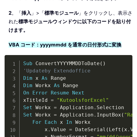
2
。「
挿入
」>「
標準モジュール
」をクリックし、表示さ
れた
標準モジュールウィンドウに以下のコードを貼り付
けます。
VBA コード：yyyymmdd を通常の日付形式に変換
Copy
Sub
 ConvertYYYYMMDDToDate
(
)
'Updateby Extendoffice
Dim
 x 
As
Dim
 Workx 
As
On
Error
Resume
Next
xTitleId 
=
"KutoolsforExcel"
Set
 Workx 
=
 Application
.
Set
 Workx 
=
 Application
.
InputBox
(
"Ran
For
Each
 x 
In
 Workx

       x
.
Value 
=
 DateSerial
(
Left
(
x
.
Va
       x
.
NumberFormat 
=
"mm/dd/yyyy"