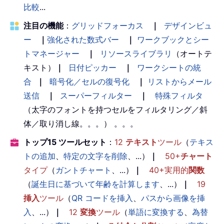
比較
...
注目の機能
：
グリッドフォーカス
｜
デザインビュ
ー
｜
強化された数式バー
｜
ワークブックとシー
トマネージャー
｜
リソースライブラリ
（オートテ
キスト）
｜
日付ピッカー
｜
ワークシートの統
合
｜
暗号化／セルの復号化
｜
リストからメール
送信
｜
スーパーフィルター
｜
特殊フィルタ
（太字のフォントを持つセルをフィルタリング／斜
体／取り消し線。。。） 。。。
トップ15 ツールセット
：
12
テキスト
ツール
（
テキス
トの追加
、
特定の文字を削除
、...）
｜
50+
チャート
タイプ
（
ガントチャート
、...）
｜
40+実用的
関数
（
誕生日に基づいて年齢を計算します
、...）
｜
19
挿入
ツール
（
QR コードを挿入
、
パスから画像を挿
入
、...）
｜
12
変換
ツール
（
単語に変換する
、
為替