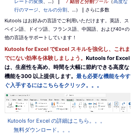
レートの変換
、...）
｜
7
結合と分割
ツール
（
高度な
行のマージ
、
セルの分割
、...）
｜
さらに多数
Kutools はお好みの言語でご利用いただけます。英語、ス
ペイン語、ドイツ語、フランス語、中国語、および40+の
他の言語をサポートしています！
Kutools for Excel でExcel スキルを強化し、これま
でにない効率を体験しましょう。
Kutools for Excel
は、生産性を高め、時間を大幅に節約できる高度な
機能を300 以上提供します。
最も必要な機能を今す
ぐ入手するにはこちらをクリック。。。
Kutools for Excel の詳細はこちら。。。
無料ダウンロード。。。