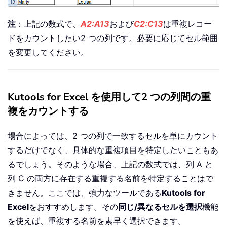
注
：上記の数式で、
A2:A13
および
C2:C13
は重複レコー
ドをカウントしたい2 つの列です。必要に応じてセル範囲
を変更してください。
Kutools for Excel を使用して2 つの列間の重
複をカウントする
場合によっては、2 つの列で一致するセルを単にカウント
するだけでなく、具体的な重複項目を特定したいこともあ
るでしょう。そのような場合、上記の数式では、列 A と
列 C の両方に存在する重複する名前を特定することはで
きません。ここでは、強力なツールである
Kutools for
Excel
をおすすめします。その
同じ/異なるセルを選択
機能
を使えば、重複する名前を素早く選択できます。