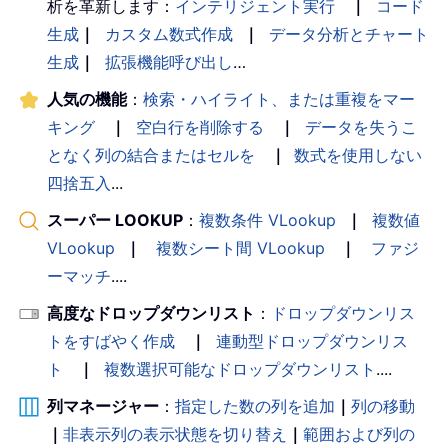
析を革新します：
インテリジェント実行
｜
コード
生成
｜
カスタム数式作成
｜
データ分析とチャート
生成
｜
拡張機能呼び出し
…
人気の機能
：
検索・ハイライト、または重複をマー
キング
｜
空白行を削除する
｜
データを失うこ
となく列の結合またはセルを
｜
数式を使用しない
四捨五入
...
スーパー LOOKUP
：
複数条件 VLookup
｜
複数値
VLookup
｜
複数シート間 VLookup
｜
ファジ
ーマッチ
....
高度なドロップダウンリスト
：
ドロップダウンリス
トをすばやく作成
｜
連動型ドロップダウンリス
ト
｜
複数選択可能なドロップダウンリスト
....
列マネージャー
：
指定した数の列を追加
｜
列の移動
｜
非表示列の表示状態を切り替え
｜
範囲および列の