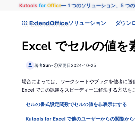
Kutools
for
Office
— 1 つのソリューション、5 つ
ExtendOffice
ソリューション
ダウン
Excel でセルの
著者
Sun
•
変更日
2024-10-25
場合によっては、ワークシートやブックを他者に送
Excel でこの課題をスピーディーに解決する方法
セルの書式設定関数でセルの値を非表示にする
Kutools for Excel で他のユーザーからの