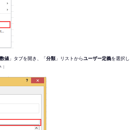
数値
」タブを開き、「
分類
」リストから
ユーザー定義
を選択し
い：