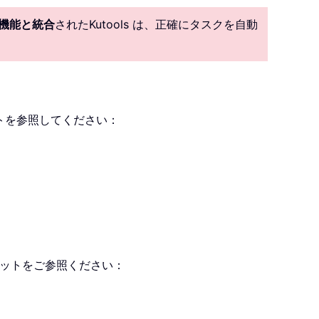
I 機能と統合
されたKutools は、正確にタスクを自動
トを参照してください：
ョットをご参照ください：