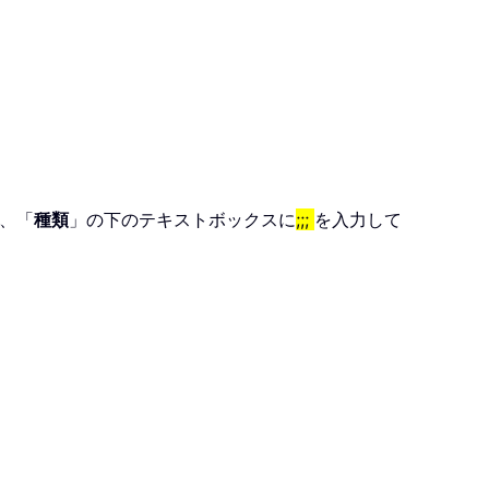
、「
種類
」の下のテキストボックスに
;;;
を入力して