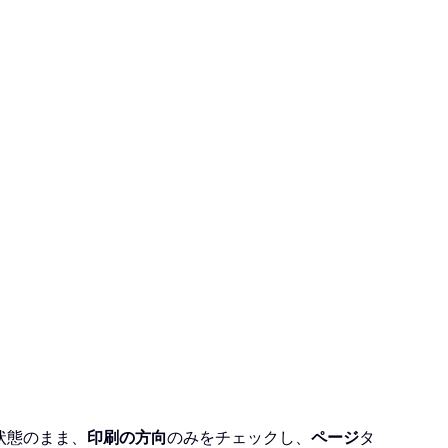
状態のまま、
印刷の方向
のみをチェックし、
ページ
タ