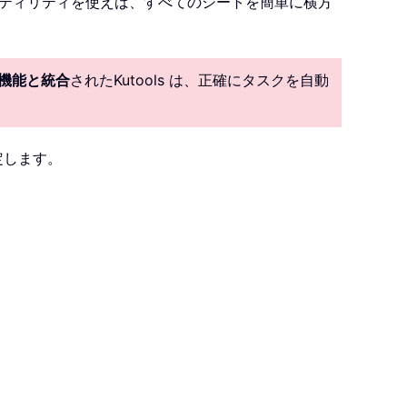
ティリティを使えば、すべてのシートを簡単に横方
I 機能と統合
されたKutools は、正確にタスクを自動
定します。