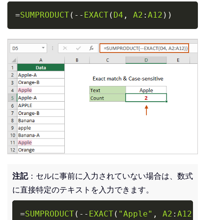
Copy
=
SUMPRODUCT
(
-
-
EXACT
(
D4
,
A2
:
A12
)
)
注記
：セルに事前に入力されていない場合は、数式
に直接特定のテキストを入力できます。
Copy
=
SUMPRODUCT
(
-
-
EXACT
(
"Apple"
,
A2
:
A12
)
)