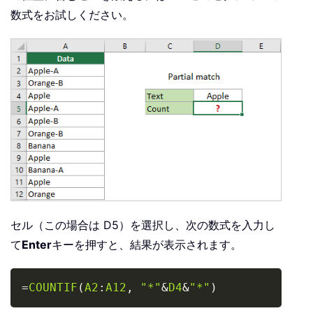
数式をお試しください。
セル（この場合は D5）を選択し、次の数式を入力し
て
Enter
キーを押すと、結果が表示されます。
Copy
=
COUNTIF
(
A2
:
A12
,
"*"
&
D4
&
"*"
)