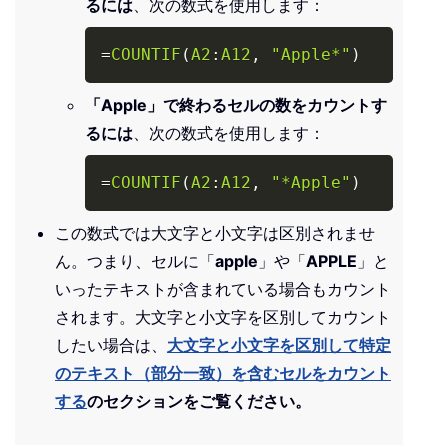
るには
、次の数式を使用します：
Copy
=
COUNTIF
(
A2
:
A12
,
"Apple*"
)
「Apple」で終わるセルの数をカウントす
るには
、次の数式を使用します：
Copy
=
COUNTIF
(
A2
:
A12
,
"*Apple"
)
この数式では大文字と小文字は区別されませ
ん。つまり、セルに「
apple
」や「
APPLE
」と
いったテキストが含まれている場合もカウント
されます。大文字と小文字を区別してカウント
したい場合は、
大文字と小文字を区別して特定
のテキスト（部分一致）を含むセルをカウント
する
のセクションをご覧ください。