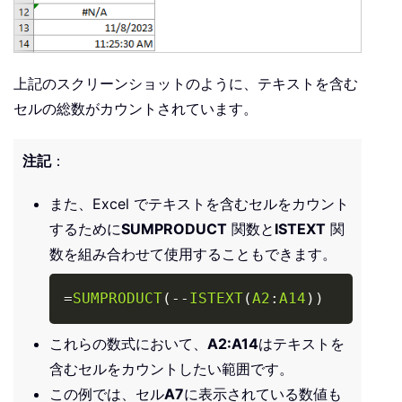
上記のスクリーンショットのように、テキストを含む
セルの総数がカウントされています。
注記
：
また、Excel でテキストを含むセルをカウント
するために
SUMPRODUCT
関数と
ISTEXT
関
数を組み合わせて使用することもできます。
Copy
=
SUMPRODUCT
(
-
-
ISTEXT
(
A2
:
A14
)
)
これらの数式において、
A2:A14
はテキストを
含むセルをカウントしたい範囲です。
この例では、セル
A7
に表示されている数値も