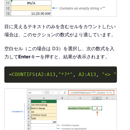
目に見えるテキストのみを含むセルをカウントしたい
場合は、このセクションの数式がより適しています。
空白セル（この場合は D3）を選択し、次の数式を入
力して
Enter
キーを押すと、結果が表示されます。
Copy
=
COUNTIFS
(
A2
:
A13
,
"*?*"
,
A2
:
A13
,
"<> "
)