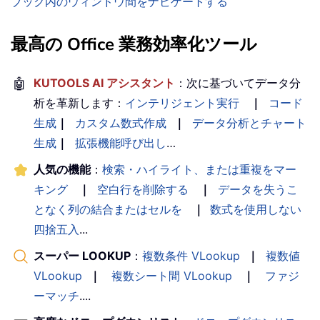
ブック内のウィンドウ間をナビゲートする
最高の Office 業務効率化ツール
🤖
KUTOOLS AI アシスタント
：次に基づいてデータ分
析を革新します：
インテリジェント実行
｜
コード
生成
｜
カスタム数式作成
｜
データ分析とチャート
生成
｜
拡張機能呼び出し
…
人気の機能
：
検索・ハイライト、または重複をマー
キング
｜
空白行を削除する
｜
データを失うこ
となく列の結合またはセルを
｜
数式を使用しない
四捨五入
...
スーパー LOOKUP
：
複数条件 VLookup
｜
複数値
VLookup
｜
複数シート間 VLookup
｜
ファジ
ーマッチ
....