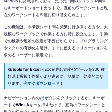
Kutools に搭載されており、たった1 回のクリックや簡単
なキーボードショートカットで、直前のワークシートと現
在のワークシートを即座に切り替えられます。
この機能は、非隣接シート間を頻繁に行き来する方や、大
規模なワークブックで作業する方に特に役立ちます。手動
での検索や追加の設定が不要だからです。プログラミング
やマクロの有効化を避け、すぐに使えるソリューションを
求めるユーザーに最適です。
Kutools for Excel
－Excel 向けの必須ツールを300 種
類以上搭載！作業がより迅速に、簡単に、効率的にな
ります。
今すぐダウンロード！
ナビゲーション内の
ボタンをクリックするか、キーボ
ードで
Win
+
A
キーを押すだけで、直前のワークシートと
現在のワークシートを瞬時に切り替えられます。このショ