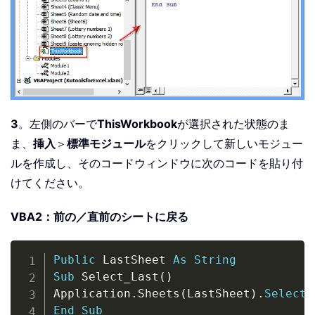
3
。左側のバーで
ThisWorkbook
が選択された状態のま
ま、
挿入
＞
標準モジュール
をクリックして新しいモジュー
ルを作成し、そのコードウィンドウに次のコードを貼り付
けてください。
VBA2：前の／直前のシートに戻る
Copy
Public
 LastSheet 
As
String
Sub
 Select_Last
(
)
Application
.
Sheets
(
LastSheet
)
.
Select
End
Sub