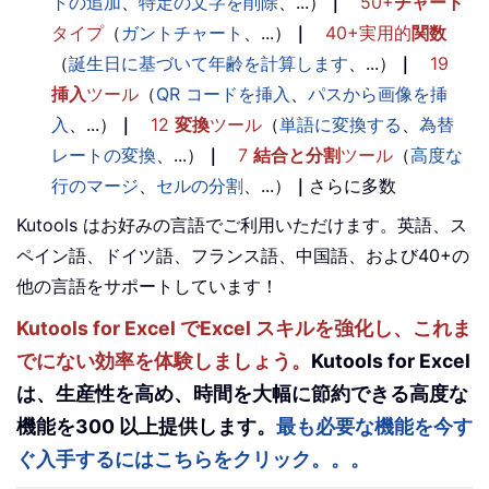
トの追加
、
特定の文字を削除
、...）
｜
50+
チャート
タイプ
（
ガントチャート
、...）
｜
40+実用的
関数
（
誕生日に基づいて年齢を計算します
、...）
｜
19
挿入
ツール
（
QR コードを挿入
、
パスから画像を挿
入
、...）
｜
12
変換
ツール
（
単語に変換する
、
為替
レートの変換
、...）
｜
7
結合と分割
ツール
（
高度な
行のマージ
、
セルの分割
、...）
｜
さらに多数
Kutools はお好みの言語でご利用いただけます。英語、ス
ペイン語、ドイツ語、フランス語、中国語、および40+の
他の言語をサポートしています！
Kutools for Excel でExcel スキルを強化し、これま
でにない効率を体験しましょう。
Kutools for Excel
は、生産性を高め、時間を大幅に節約できる高度な
機能を300 以上提供します。
最も必要な機能を今す
ぐ入手するにはこちらをクリック。。。