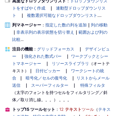
高度なドロップダウンリスト
：
ドロップダウンリス
トをすばやく作成
｜
連動型ドロップダウンリス
ト
｜
複数選択可能なドロップダウンリスト
....
列マネージャー
：
指定した数の列を追加
｜
列の移動
｜
非表示列の表示状態を切り替え
｜
範囲および列の
比較
...
注目の機能
：
グリッドフォーカス
｜
デザインビュ
ー
｜
強化された数式バー
｜
ワークブックとシー
トマネージャー
｜
リソースライブラリ
（オートテ
キスト）
｜
日付ピッカー
｜
ワークシートの統
合
｜
暗号化／セルの復号化
｜
リストからメール
送信
｜
スーパーフィルター
｜
特殊フィルタ
（太字のフォントを持つセルをフィルタリング／斜
体／取り消し線。。。） 。。。
トップ15 ツールセット
：
12
テキスト
ツール
（
テキス