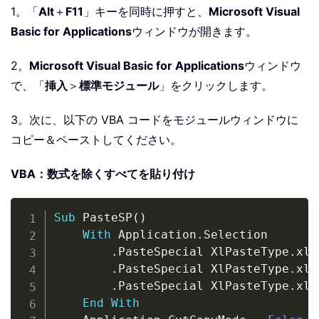
1。「
Alt
＋
F11
」キーを同時に押すと、
Microsoft Visual
Basic for Applications
ウィンドウが開きます。
2。
Microsoft Visual Basic for Applications
ウィンドウ
で、「
挿入
＞
標準モジュール
」をクリックします。
3。次に、以下の VBA コードをモジュールウィンドウに
コピー＆ペーストしてください。
VBA：数式を除くすべてを貼り付け
Copy
Sub
 PasteSP
(
)
With
 Application
.
Selection

.
PasteSpecial XlPasteType
.
xlP
.
PasteSpecial XlPasteType
.
xlP
.
PasteSpecial XlPasteType
.
xlP
End
With