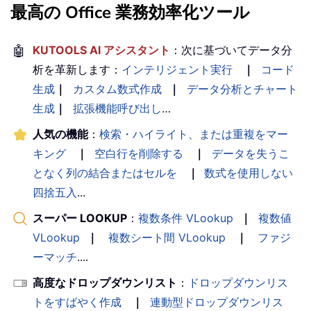
最高の Office 業務効率化ツール
🤖
KUTOOLS AI アシスタント
：次に基づいてデータ分
析を革新します：
インテリジェント実行
｜
コード
生成
｜
カスタム数式作成
｜
データ分析とチャート
生成
｜
拡張機能呼び出し
…
人気の機能
：
検索・ハイライト、または重複をマー
キング
｜
空白行を削除する
｜
データを失うこ
となく列の結合またはセルを
｜
数式を使用しない
四捨五入
...
スーパー LOOKUP
：
複数条件 VLookup
｜
複数値
VLookup
｜
複数シート間 VLookup
｜
ファジ
ーマッチ
....
高度なドロップダウンリスト
：
ドロップダウンリス
トをすばやく作成
｜
連動型ドロップダウンリス