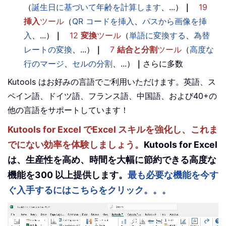
（
誕生日に基づいて年齢を計算します
、...）
｜
19
挿入
ツール
（
QR コードを挿入
、
パスから画像を挿
入
、...）
｜
12
変換
ツール
（
単語に変換する
、
為替
レートの変換
、...）
｜
7
結合と分割
ツール
（
高度な
行のマージ
、
セルの分割
、...）
｜
さらに多数
Kutools はお好みの言語でご利用いただけます。英語、ス
ペイン語、ドイツ語、フランス語、中国語、および40+の
他の言語をサポートしています！
Kutools for Excel でExcel スキルを強化し、これま
でにない効率を体験しましょう。
Kutools for Excel
は、生産性を高め、時間を大幅に節約できる高度な
機能を300 以上提供します。
最も必要な機能を今す
ぐ入手するにはこちらをクリック。。。