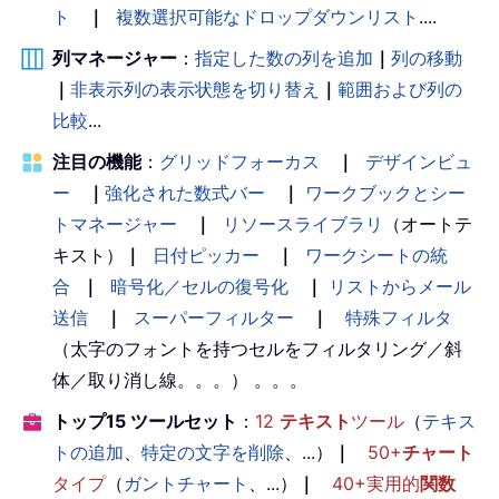
ト
｜
複数選択可能なドロップダウンリスト
....
列マネージャー
：
指定した数の列を追加
｜
列の移動
｜
非表示列の表示状態を切り替え
｜
範囲および列の
比較
...
注目の機能
：
グリッドフォーカス
｜
デザインビュ
ー
｜
強化された数式バー
｜
ワークブックとシー
トマネージャー
｜
リソースライブラリ
（オートテ
キスト）
｜
日付ピッカー
｜
ワークシートの統
合
｜
暗号化／セルの復号化
｜
リストからメール
送信
｜
スーパーフィルター
｜
特殊フィルタ
（太字のフォントを持つセルをフィルタリング／斜
体／取り消し線。。。） 。。。
トップ15 ツールセット
：
12
テキスト
ツール
（
テキス
トの追加
、
特定の文字を削除
、...）
｜
50+
チャート
タイプ
（
ガントチャート
、...）
｜
40+実用的
関数