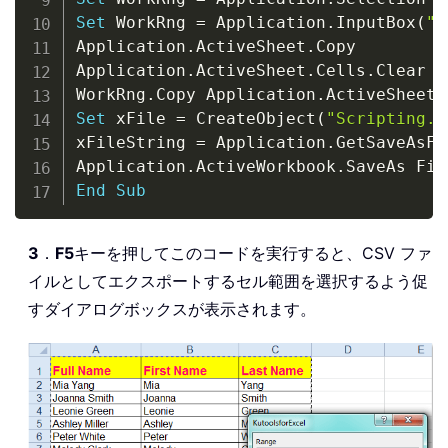
Set
 WorkRng 
=
 Application
.
InputBox
(
"R
Application
.
ActiveSheet
.
Copy

Application
.
ActiveSheet
.
Cells
.
Clear

WorkRng
.
Copy Application
.
ActiveSheet
.
Set
 xFile 
=
 CreateObject
(
"Scripting.F
xFileString 
=
 Application
.
GetSaveAsFi
Application
.
ActiveWorkbook
.
SaveAs Fil
End
Sub
3
．
F5
キーを押してこのコードを実行すると、CSV ファ
イルとしてエクスポートするセル範囲を選択するよう促
すダイアログボックスが表示されます。