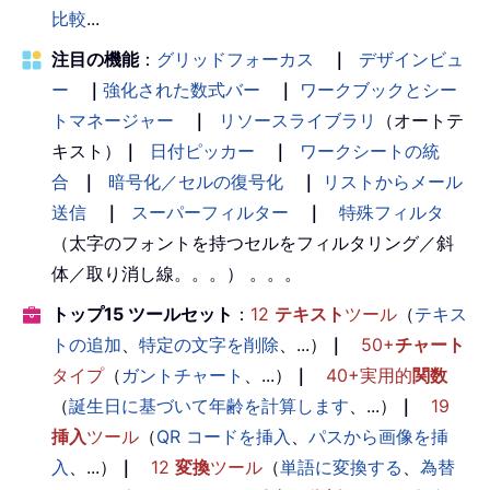
比較
...
注目の機能
：
グリッドフォーカス
｜
デザインビュ
ー
｜
強化された数式バー
｜
ワークブックとシー
トマネージャー
｜
リソースライブラリ
（オートテ
キスト）
｜
日付ピッカー
｜
ワークシートの統
合
｜
暗号化／セルの復号化
｜
リストからメール
送信
｜
スーパーフィルター
｜
特殊フィルタ
（太字のフォントを持つセルをフィルタリング／斜
体／取り消し線。。。） 。。。
トップ15 ツールセット
：
12
テキスト
ツール
（
テキス
トの追加
、
特定の文字を削除
、...）
｜
50+
チャート
タイプ
（
ガントチャート
、...）
｜
40+実用的
関数
（
誕生日に基づいて年齢を計算します
、...）
｜
19
挿入
ツール
（
QR コードを挿入
、
パスから画像を挿
入
、...）
｜
12
変換
ツール
（
単語に変換する
、
為替