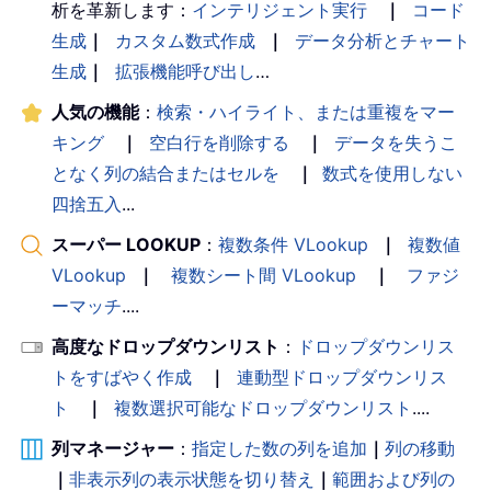
析を革新します：
インテリジェント実行
｜
コード
生成
｜
カスタム数式作成
｜
データ分析とチャート
生成
｜
拡張機能呼び出し
…
人気の機能
：
検索・ハイライト、または重複をマー
キング
｜
空白行を削除する
｜
データを失うこ
となく列の結合またはセルを
｜
数式を使用しない
四捨五入
...
スーパー LOOKUP
：
複数条件 VLookup
｜
複数値
VLookup
｜
複数シート間 VLookup
｜
ファジ
ーマッチ
....
高度なドロップダウンリスト
：
ドロップダウンリス
トをすばやく作成
｜
連動型ドロップダウンリス
ト
｜
複数選択可能なドロップダウンリスト
....
列マネージャー
：
指定した数の列を追加
｜
列の移動
｜
非表示列の表示状態を切り替え
｜
範囲および列の