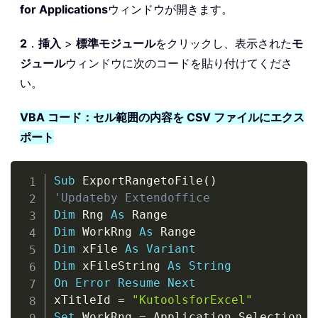
for Applications
ウィンドウが開きます。
2
．
挿入
>
標準モジュール
をクリックし、表示された
モ
ジュール
ウィンドウに次のコードを貼り付けてくださ
い。
VBA コード：セル範囲の内容を CSV ファイルにエクス
ポート
Copy
Sub
 ExportRangetoFile
(
)
'Updateby Extendoffice
Dim
 Rng 
As
Dim
 WorkRng 
As
Dim
 xFile 
As
Variant
Dim
 xFileString 
As
String
On
Error
Resume
Next
xTitleId 
=
"KutoolsforExcel"
Set
 WorkRng 
=
 Application
.