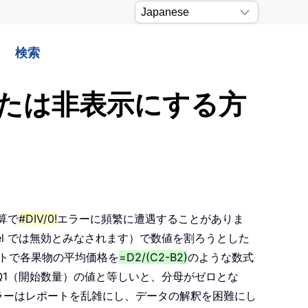
検索
避または非表示にする方
算で
#DIV/0!
エラーに頻繁に遭遇することがありま
el では無効とみなされます）で数値を割ろうとした
トで各果物の平均価格を
=D2/(C2-B2)
のような数式
Q1（開始数量）の値と等しいと、分母がゼロとな
ラーはレポートを乱雑にし、データの解釈を困難にし