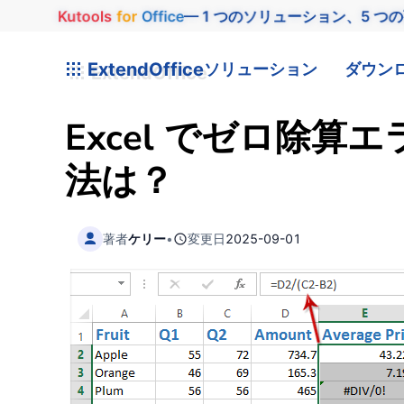
Kutools
for
Office
— 1 つのソリューション、5 つ
ExtendOffice
ソリューション
ダウン
Excel でゼロ除算
法は？
著者
ケリー
•
変更日
2025-09-01