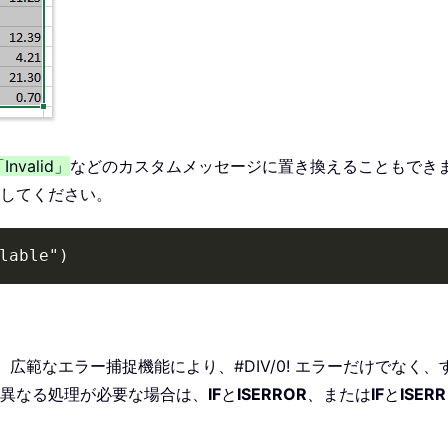
Invalid」
などのカスタムメッセージに置き換えることもでき
してください。
lable")
広範なエラー捕捉機能により、#DIV/0! エラーだけでなく
異なる処理が必要な場合は、
IF
と
ISERROR
、または
IF
と
ISERR