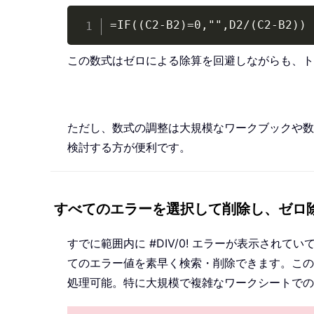
=IF((C2-B2)=0,"",D2/(C2-B2))
この数式はゼロによる除算を回避しながらも、ト
ただし、数式の調整は大規模なワークブックや数
検討する方が便利です。
すべてのエラーを選択して削除し、ゼロ除算
すでに範囲内に #DIV/0! エラーが表示されていて、数
てのエラー値を素早く検索・削除できます。このツー
処理可能。特に大規模で複雑なワークシートでの