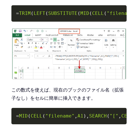
Copy
=
TRIM
(
LEFT
(
SUBSTITUTE
(
MID
(
CELL
(
"filenam
この数式を使えば、現在のブックのファイル名（拡張
子なし）をセルに簡単に挿入できます。
Copy
=
MID
(
CELL
(
"filename"
,
A1
)
,
SEARCH
(
"["
,
CEL