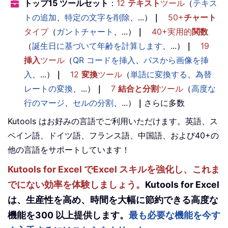
トップ15 ツールセット
：
12
テキスト
ツール
（
テキス
トの追加
、
特定の文字を削除
、...）
｜
50+
チャート
タイプ
（
ガントチャート
、...）
｜
40+実用的
関数
（
誕生日に基づいて年齢を計算します
、...）
｜
19
挿入
ツール
（
QR コードを挿入
、
パスから画像を挿
入
、...）
｜
12
変換
ツール
（
単語に変換する
、
為替
レートの変換
、...）
｜
7
結合と分割
ツール
（
高度な
行のマージ
、
セルの分割
、...）
｜
さらに多数
Kutools はお好みの言語でご利用いただけます。英語、ス
ペイン語、ドイツ語、フランス語、中国語、および40+の
他の言語をサポートしています！
Kutools for Excel でExcel スキルを強化し、これま
でにない効率を体験しましょう。
Kutools for Excel
は、生産性を高め、時間を大幅に節約できる高度な
機能を300 以上提供します。
最も必要な機能を今す