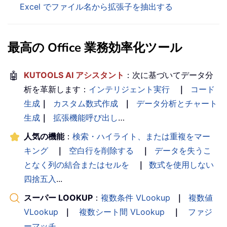
Excel でファイル名から拡張子を抽出する
最高の Office 業務効率化ツール
🤖
KUTOOLS AI アシスタント
：次に基づいてデータ分
析を革新します：
インテリジェント実行
｜
コード
生成
｜
カスタム数式作成
｜
データ分析とチャート
生成
｜
拡張機能呼び出し
…
人気の機能
：
検索・ハイライト、または重複をマー
キング
｜
空白行を削除する
｜
データを失うこ
となく列の結合またはセルを
｜
数式を使用しない
四捨五入
...
スーパー LOOKUP
：
複数条件 VLookup
｜
複数値
VLookup
｜
複数シート間 VLookup
｜
ファジ
ーマッチ
....