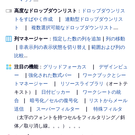
高度なドロップダウンリスト
：
ドロップダウンリス
トをすばやく作成
｜
連動型ドロップダウンリス
ト
｜
複数選択可能なドロップダウンリスト
....
列マネージャー
：
指定した数の列を追加
｜
列の移動
｜
非表示列の表示状態を切り替え
｜
範囲および列の
比較
...
注目の機能
：
グリッドフォーカス
｜
デザインビュ
ー
｜
強化された数式バー
｜
ワークブックとシー
トマネージャー
｜
リソースライブラリ
（オートテ
キスト）
｜
日付ピッカー
｜
ワークシートの統
合
｜
暗号化／セルの復号化
｜
リストからメール
送信
｜
スーパーフィルター
｜
特殊フィルタ
（太字のフォントを持つセルをフィルタリング／斜
体／取り消し線。。。） 。。。