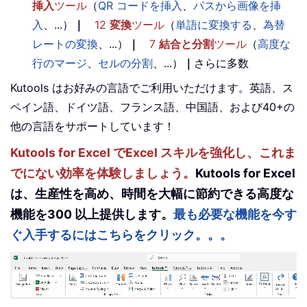
挿入
ツール
（
QR コードを挿入
、
パスから画像を挿
入
、...）
｜
12
変換
ツール
（
単語に変換する
、
為替
レートの変換
、...）
｜
7
結合と分割
ツール
（
高度な
行のマージ
、
セルの分割
、...）
｜
さらに多数
Kutools はお好みの言語でご利用いただけます。英語、ス
ペイン語、ドイツ語、フランス語、中国語、および40+の
他の言語をサポートしています！
Kutools for Excel でExcel スキルを強化し、これま
でにない効率を体験しましょう。
Kutools for Excel
は、生産性を高め、時間を大幅に節約できる高度な
機能を300 以上提供します。
最も必要な機能を今す
ぐ入手するにはこちらをクリック。。。