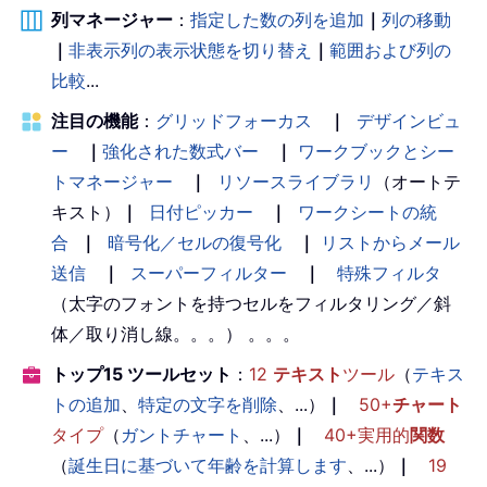
列マネージャー
：
指定した数の列を追加
｜
列の移動
｜
非表示列の表示状態を切り替え
｜
範囲および列の
比較
...
注目の機能
：
グリッドフォーカス
｜
デザインビュ
ー
｜
強化された数式バー
｜
ワークブックとシー
トマネージャー
｜
リソースライブラリ
（オートテ
キスト）
｜
日付ピッカー
｜
ワークシートの統
合
｜
暗号化／セルの復号化
｜
リストからメール
送信
｜
スーパーフィルター
｜
特殊フィルタ
（太字のフォントを持つセルをフィルタリング／斜
体／取り消し線。。。） 。。。
トップ15 ツールセット
：
12
テキスト
ツール
（
テキス
トの追加
、
特定の文字を削除
、...）
｜
50+
チャート
タイプ
（
ガントチャート
、...）
｜
40+実用的
関数
（
誕生日に基づいて年齢を計算します
、...）
｜
19