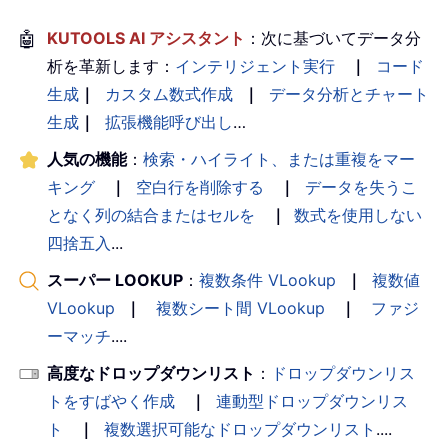
🤖
KUTOOLS AI アシスタント
：次に基づいてデータ分
析を革新します：
インテリジェント実行
｜
コード
生成
｜
カスタム数式作成
｜
データ分析とチャート
生成
｜
拡張機能呼び出し
…
人気の機能
：
検索・ハイライト、または重複をマー
キング
｜
空白行を削除する
｜
データを失うこ
となく列の結合またはセルを
｜
数式を使用しない
四捨五入
...
スーパー LOOKUP
：
複数条件 VLookup
｜
複数値
VLookup
｜
複数シート間 VLookup
｜
ファジ
ーマッチ
....
高度なドロップダウンリスト
：
ドロップダウンリス
トをすばやく作成
｜
連動型ドロップダウンリス
ト
｜
複数選択可能なドロップダウンリスト
....