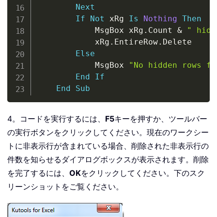
Next
If
Not
 xRg 
Is
Nothing
Then
			MsgBox xRg
.
Count 
&
" hidd
			xRg
.
EntireRow
.
Delete

Else
			MsgBox 
"No hidden rows fo
End
If
End
Sub
4。コードを実行するには、
F5
キーを押すか、ツールバー
の実行ボタンをクリックしてください。現在のワークシー
トに非表示行が含まれている場合、削除された非表示行の
件数を知らせるダイアログボックスが表示されます。削除
を完了するには、
OK
をクリックしてください。下のスク
リーンショットをご覧ください。