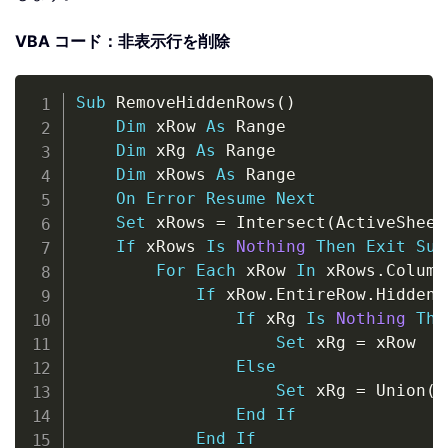
VBA コード：非表示行を削除
Copy
Sub
 RemoveHiddenRows
(
)
Dim
 xRow 
As
 Range

Dim
 xRg 
As
 Range

Dim
 xRows 
As
 Range

On
Error
Resume
Next
Set
 xRows 
=
 Intersect
(
ActiveSheet
If
 xRows 
Is
Nothing
Then
Exit
Sub
For
Each
 xRow 
In
 xRows
.
Column
If
 xRow
.
EntireRow
.
Hidden 
If
 xRg 
Is
Nothing
The
Set
 xRg 
=
 xRow

Else
Set
 xRg 
=
 Union
(
x
End
If
End
If