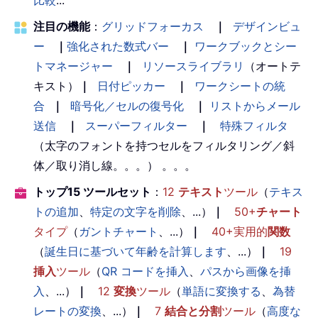
注目の機能
：
グリッドフォーカス
｜
デザインビュ
ー
｜
強化された数式バー
｜
ワークブックとシー
トマネージャー
｜
リソースライブラリ
（オートテ
キスト）
｜
日付ピッカー
｜
ワークシートの統
合
｜
暗号化／セルの復号化
｜
リストからメール
送信
｜
スーパーフィルター
｜
特殊フィルタ
（太字のフォントを持つセルをフィルタリング／斜
体／取り消し線。。。） 。。。
トップ15 ツールセット
：
12
テキスト
ツール
（
テキス
トの追加
、
特定の文字を削除
、...）
｜
50+
チャート
タイプ
（
ガントチャート
、...）
｜
40+実用的
関数
（
誕生日に基づいて年齢を計算します
、...）
｜
19
挿入
ツール
（
QR コードを挿入
、
パスから画像を挿
入
、...）
｜
12
変換
ツール
（
単語に変換する
、
為替
レートの変換
、...）
｜
7
結合と分割
ツール
（
高度な