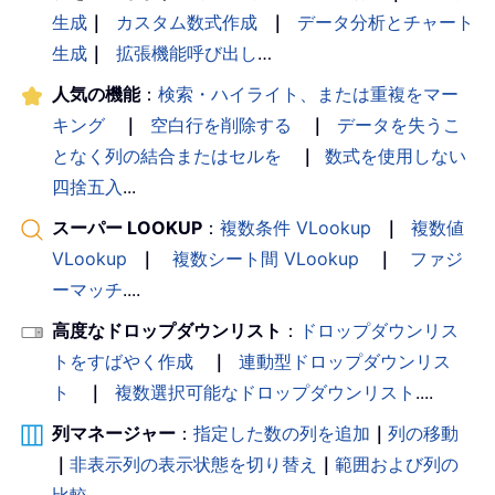
生成
｜
カスタム数式作成
｜
データ分析とチャート
生成
｜
拡張機能呼び出し
…
人気の機能
：
検索・ハイライト、または重複をマー
キング
｜
空白行を削除する
｜
データを失うこ
となく列の結合またはセルを
｜
数式を使用しない
四捨五入
...
スーパー LOOKUP
：
複数条件 VLookup
｜
複数値
VLookup
｜
複数シート間 VLookup
｜
ファジ
ーマッチ
....
高度なドロップダウンリスト
：
ドロップダウンリス
トをすばやく作成
｜
連動型ドロップダウンリス
ト
｜
複数選択可能なドロップダウンリスト
....
列マネージャー
：
指定した数の列を追加
｜
列の移動
｜
非表示列の表示状態を切り替え
｜
範囲および列の
比較
...