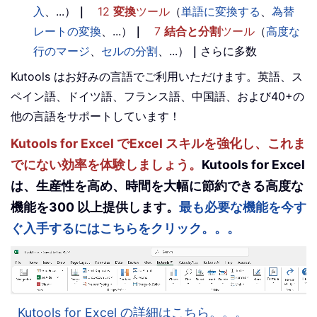
入
、...）
｜
12
変換
ツール
（
単語に変換する
、
為替
レートの変換
、...）
｜
7
結合と分割
ツール
（
高度な
行のマージ
、
セルの分割
、...）
｜
さらに多数
Kutools はお好みの言語でご利用いただけます。英語、ス
ペイン語、ドイツ語、フランス語、中国語、および40+の
他の言語をサポートしています！
Kutools for Excel でExcel スキルを強化し、これま
でにない効率を体験しましょう。
Kutools for Excel
は、生産性を高め、時間を大幅に節約できる高度な
機能を300 以上提供します。
最も必要な機能を今す
ぐ入手するにはこちらをクリック。。。
Kutools for Excel の詳細はこちら。。。