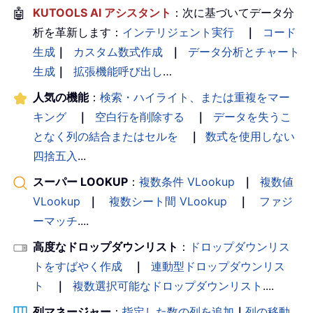
🤖
KUTOOLS AI アシスタント
：次に基づいてデータ分
析を革新します：
インテリジェント実行
｜
コード
生成
｜
カスタム数式作成
｜
データ分析とチャート
生成
｜
拡張機能呼び出し
…
人気の機能
：
検索・ハイライト、または重複をマー
キング
｜
空白行を削除する
｜
データを失うこ
となく列の結合またはセルを
｜
数式を使用しない
四捨五入
...
スーパー LOOKUP
：
複数条件 VLookup
｜
複数値
VLookup
｜
複数シート間 VLookup
｜
ファジ
ーマッチ
....
高度なドロップダウンリスト
：
ドロップダウンリス
トをすばやく作成
｜
連動型ドロップダウンリス
ト
｜
複数選択可能なドロップダウンリスト
....
列マネージャー
：
指定した数の列を追加
｜
列の移動