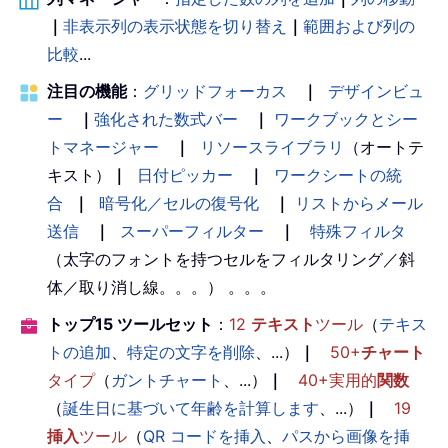
｜
非表示列の表示状態を切り替え
｜
範囲および列の
比較
...
注目の機能
：
グリッドフォーカス
｜
デザインビュ
ー
｜
強化された数式バー
｜
ワークブックとシー
トマネージャー
｜
リソースライブラリ
（オートテ
キスト）
｜
日付ピッカー
｜
ワークシートの統
合
｜
暗号化／セルの復号化
｜
リストからメール
送信
｜
スーパーフィルター
｜
特殊フィルタ
（太字のフォントを持つセルをフィルタリング／斜
体／取り消し線。。。） 。。。
トップ15 ツールセット
：
12
テキスト
ツール
（
テキス
トの追加
、
特定の文字を削除
、...）
｜
50+
チャート
タイプ
（
ガントチャート
、...）
｜
40+実用的
関数
（
誕生日に基づいて年齢を計算します
、...）
｜
19
挿入
ツール
（
QR コードを挿入
、
パスから画像を挿