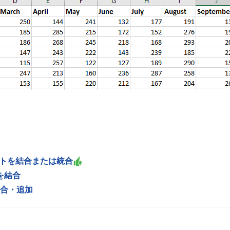
l シートを結合または統合
タを結合
結合・追加