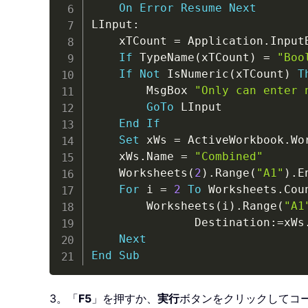
On
Error
Resume
Next
LInput
:
    xTCount 
=
 Application
.
Input
If
 TypeName
(
xTCount
)
=
"Boo
If
Not
 IsNumeric
(
xTCount
)
T
        MsgBox 
"Only can enter 
GoTo
 LInput

End
If
Set
 xWs 
=
 ActiveWorkbook
.
Wo
    xWs
.
Name 
=
"Combined"
    Worksheets
(
2
)
.
Range
(
"A1"
)
.
E
For
 i 
=
2
To
 Worksheets
.
Coun
        Worksheets
(
i
)
.
Range
(
"A1
               Destination
:
=
xWs
Next
End
Sub
3。「
F5
」を押すか、
実行
ボタンをクリックしてコ