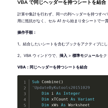
VBA で同じヘッダーを持つシートを結合
計算や集計を行わず、同一の列ヘッダーを持つすべて
用に抵抗がなく、セル A1 から始まり全シートで
操作手順：
1。結合したいシートを含むブックをアクティブにし
2。VBA ウィンドウで、
挿入
>
標準モジュール
をク
VBA：同じヘッダーを持つシートを結合
Sub
 Combine
(
)
'UpdateByKutools20151029
Dim
 i 
As
Integer
Dim
 xTCount 
As
Variant
Dim
 xWs 
As
 Worksheet
