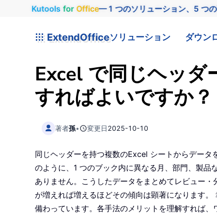
Kutools
for
Office
— 1 つのソリューション、5 つ
ExtendOffice
ソリューション
ダウン
Excel で同じヘ
すればよいですか？
著者
孫
•
変更日
2025-10-10
同じヘッダーを持つ複数のExcel シートからデ
のように、1 つのブック内に異なる月、部門、製
ありません。こうしたデータをまとめてレビュー・
が増えれば増えるほどその傾向は顕著になります。 
備わっています。各手法のメリットを理解すれば、