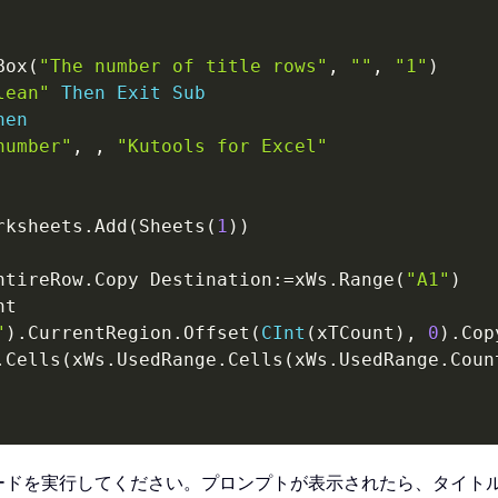
Box
(
"The number of title rows"
,
""
,
"1"
)
lean"
Then
Exit
Sub
hen
number"
,
,
"Kutools for Excel"
rksheets
.
Add
(
Sheets
(
1
)
)
ntireRow
.
Copy Destination
:
=
xWs
.
Range
(
"A1"
)
t

"
)
.
CurrentRegion
.
Offset
(
CInt
(
xTCount
)
,
0
)
.
Cop
.
Cells
(
xWs
.
UsedRange
.
Cells
(
xWs
.
UsedRange
.
Coun
ードを実行してください。プロンプトが表示されたら、タイトル