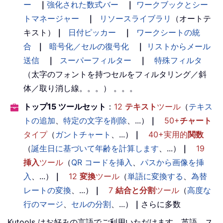
ー
｜
強化された数式バー
｜
ワークブックとシー
トマネージャー
｜
リソースライブラリ
（オートテ
キスト）
｜
日付ピッカー
｜
ワークシートの統
合
｜
暗号化／セルの復号化
｜
リストからメール
送信
｜
スーパーフィルター
｜
特殊フィルタ
（太字のフォントを持つセルをフィルタリング／斜
体／取り消し線。。。） 。。。
トップ15 ツールセット
：
12
テキスト
ツール
（
テキス
トの追加
、
特定の文字を削除
、...）
｜
50+
チャート
タイプ
（
ガントチャート
、...）
｜
40+実用的
関数
（
誕生日に基づいて年齢を計算します
、...）
｜
19
挿入
ツール
（
QR コードを挿入
、
パスから画像を挿
入
、...）
｜
12
変換
ツール
（
単語に変換する
、
為替
レートの変換
、...）
｜
7
結合と分割
ツール
（
高度な
行のマージ
、
セルの分割
、...）
｜
さらに多数
Kutools はお好みの言語でご利用いただけます。英語、ス