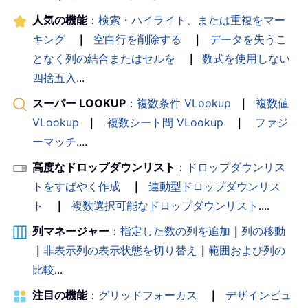
人気の機能
：
検索・ハイライト、または重複をマー
キング
｜
空白行を削除する
｜
データを失うこ
となく列の結合またはセルを
｜
数式を使用しない
四捨五入
...
スーパー LOOKUP
：
複数条件 VLookup
｜
複数値
VLookup
｜
複数シート間 VLookup
｜
ファジ
ーマッチ
....
高度なドロップダウンリスト
：
ドロップダウンリス
トをすばやく作成
｜
連動型ドロップダウンリス
ト
｜
複数選択可能なドロップダウンリスト
....
列マネージャー
：
指定した数の列を追加
｜
列の移動
｜
非表示列の表示状態を切り替え
｜
範囲および列の
比較
...
注目の機能
：
グリッドフォーカス
｜
デザインビュ