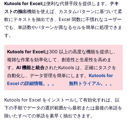
Kutools for Excel
は便利な代替手段を提供します。
テキ
ストの抽出
機能を使えば、カスタムパターンに基づいて柔
軟にテキストを抽出でき、Excel 関数に不慣れなユーザー
でも、単語数やパターンが異なるセルを簡単に処理できま
す。
Kutools for Excel
は300 以上の高度な機能を提供し、
複雑な作業を効率化して、創造性と生産性を高めま
す。
AI 機能と統合
されたKutools は、正確にタスクを
自動化し、データ管理を簡単にします。
Kutools for
Excel の詳細情報。。。
無料トライアル。。。
Kutools for Excel をインストールして有効化すれば、以
下の手順でデータの選択範囲から最初または最後の単語を
除いたすべての単語を素早く抽出できます。