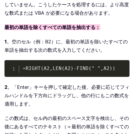
していません。こうしたケースを処理するには、より高度
な数式または VBA が必要になる場合があります。
最初の単語を除くすべての単語を抽出する：
1
。空のセル（例：B2）に、最初の単語を除いたすべての
単語を抽出する次の数式を入力してください。
Copy
=RIGHT(A2,LEN(A2)-FIND(" ",A2))
2
。「Enter」キーを押して確定した後、必要に応じてフィ
ルハンドルを下方向にドラッグし、他の行にもこの数式を
適用します。
この数式は、セル内の最初のスペース文字を検出し、その
後にあるすべてのテキスト（＝最初の単語を除くすべての