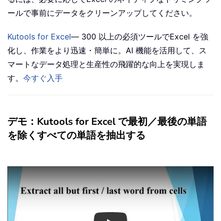
ールで事前にデータをクリーンアップしてください。
Kutools for Excel
— 300 以上の必須ツールでExcel を強
化し、作業をより迅速・簡単に。AI 機能を活用して、ス
マートなデータ処理と生産性の飛躍的な向上を実現しま
す。
今すぐ入手
デモ：Kutools for Excel で最初／最後の単語
を除くすべての単語を抽出する