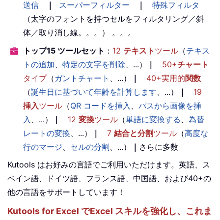
送信
｜
スーパーフィルター
｜
特殊フィルタ
（太字のフォントを持つセルをフィルタリング／斜
体／取り消し線。。。） 。。。
トップ15 ツールセット
：
12
テキスト
ツール
（
テキス
トの追加
、
特定の文字を削除
、...）
｜
50+
チャート
タイプ
（
ガントチャート
、...）
｜
40+実用的
関数
（
誕生日に基づいて年齢を計算します
、...）
｜
19
挿入
ツール
（
QR コードを挿入
、
パスから画像を挿
入
、...）
｜
12
変換
ツール
（
単語に変換する
、
為替
レートの変換
、...）
｜
7
結合と分割
ツール
（
高度な
行のマージ
、
セルの分割
、...）
｜
さらに多数
Kutools はお好みの言語でご利用いただけます。英語、ス
ペイン語、ドイツ語、フランス語、中国語、および40+の
他の言語をサポートしています！
Kutools for Excel でExcel スキルを強化し、これま