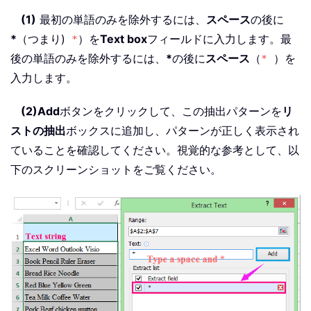
(1)
最初の単語のみを除外するには、
スペース
の後に
*
（つまり)
）を
Text box
フィールドに入力します。最
*
後の単語のみを除外するには、
*
の後に
スペース
（
）を
*
入力します。
(2)
Add
ボタンをクリックして、この抽出パターンを
リ
ストの抽出
ボックスに追加し、パターンが正しく表示され
ていることを確認してください。視覚的な参考として、以
下のスクリーンショットをご覧ください。