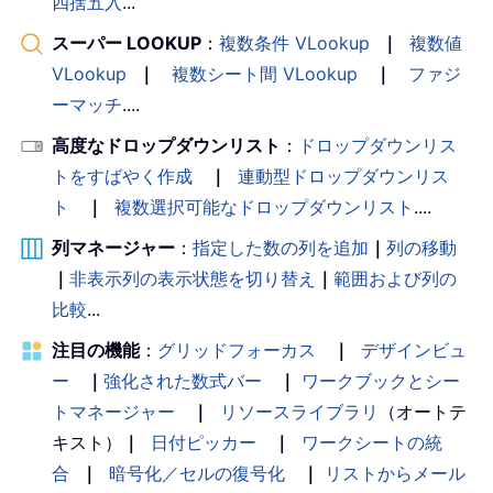
四捨五入
...
スーパー LOOKUP
：
複数条件 VLookup
｜
複数値
VLookup
｜
複数シート間 VLookup
｜
ファジ
ーマッチ
....
高度なドロップダウンリスト
：
ドロップダウンリス
トをすばやく作成
｜
連動型ドロップダウンリス
ト
｜
複数選択可能なドロップダウンリスト
....
列マネージャー
：
指定した数の列を追加
｜
列の移動
｜
非表示列の表示状態を切り替え
｜
範囲および列の
比較
...
注目の機能
：
グリッドフォーカス
｜
デザインビュ
ー
｜
強化された数式バー
｜
ワークブックとシー
トマネージャー
｜
リソースライブラリ
（オートテ
キスト）
｜
日付ピッカー
｜
ワークシートの統
合
｜
暗号化／セルの復号化
｜
リストからメール