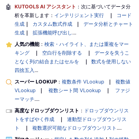
🤖
KUTOOLS AI アシスタント
：次に基づいてデータ分
析を革新します：
インテリジェント実行
｜
コード
生成
｜
カスタム数式作成
｜
データ分析とチャート
生成
｜
拡張機能呼び出し
…
人気の機能
：
検索・ハイライト、または重複をマー
キング
｜
空白行を削除する
｜
データを失うこ
となく列の結合またはセルを
｜
数式を使用しない
四捨五入
...
スーパー LOOKUP
：
複数条件 VLookup
｜
複数値
VLookup
｜
複数シート間 VLookup
｜
ファジ
ーマッチ
....
高度なドロップダウンリスト
：
ドロップダウンリス
トをすばやく作成
｜
連動型ドロップダウンリス
ト
｜
複数選択可能なドロップダウンリスト
....