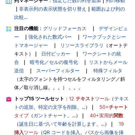
列マネージャー
：
指定した数の列を追加
｜
列の移動
｜
非表示列の表示状態を切り替え
｜
範囲および列の
比較
...
注目の機能
：
グリッドフォーカス
｜
デザインビュ
ー
｜
強化された数式バー
｜
ワークブックとシー
トマネージャー
｜
リソースライブラリ
（オートテ
キスト）
｜
日付ピッカー
｜
ワークシートの統
合
｜
暗号化／セルの復号化
｜
リストからメール
送信
｜
スーパーフィルター
｜
特殊フィルタ
（太字のフォントを持つセルをフィルタリング／斜
体／取り消し線。。。） 。。。
トップ15 ツールセット
：
12
テキスト
ツール
（
テキス
トの追加
、
特定の文字を削除
、...）
｜
50+
チャート
タイプ
（
ガントチャート
、...）
｜
40+実用的
関数
（
誕生日に基づいて年齢を計算します
、...）
｜
19
挿入
ツール
（
QR コードを挿入
、
パスから画像を挿