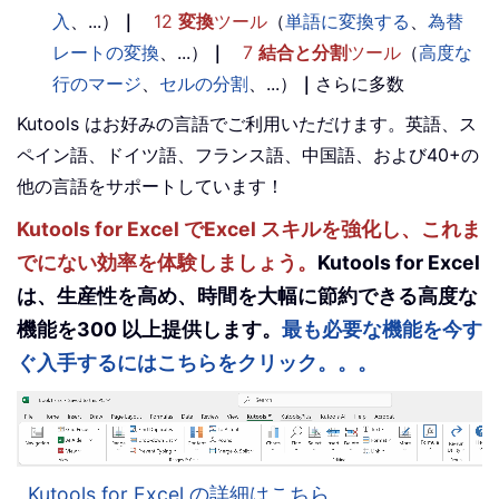
入
、...）
｜
12
変換
ツール
（
単語に変換する
、
為替
レートの変換
、...）
｜
7
結合と分割
ツール
（
高度な
行のマージ
、
セルの分割
、...）
｜
さらに多数
Kutools はお好みの言語でご利用いただけます。英語、ス
ペイン語、ドイツ語、フランス語、中国語、および40+の
他の言語をサポートしています！
Kutools for Excel でExcel スキルを強化し、これま
でにない効率を体験しましょう。
Kutools for Excel
は、生産性を高め、時間を大幅に節約できる高度な
機能を300 以上提供します。
最も必要な機能を今す
ぐ入手するにはこちらをクリック。。。
Kutools for Excel の詳細はこちら。。。