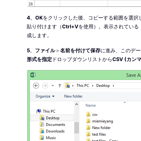
4
。
OK
をクリックした後、コピーする範囲を選択
貼り付けます（
Ctrl+V
を使用）。表示されている
成します。
5
。
ファイル
＞
名前を付けて保存
に進み、このデー
形式を指定
ドロップダウンリストから
CSV (カンマ