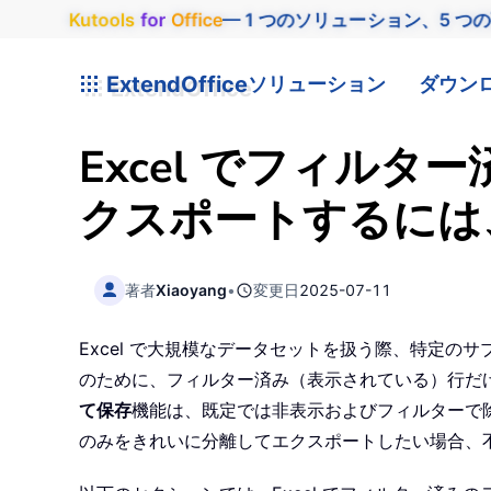
Kutools
for
Office
— 1 つのソリューション、5 つ
ExtendOffice
ソリューション
ダウン
Excel でフィルタ
クスポートするには
著者
Xiaoyang
•
変更日
2025-07-11
Excel で大規模なデータセットを扱う際、特定
のために、フィルター済み（表示されている）行だけを
て保存
機能は、既定では非表示およびフィルターで除
のみをきれいに分離してエクスポートしたい場合、