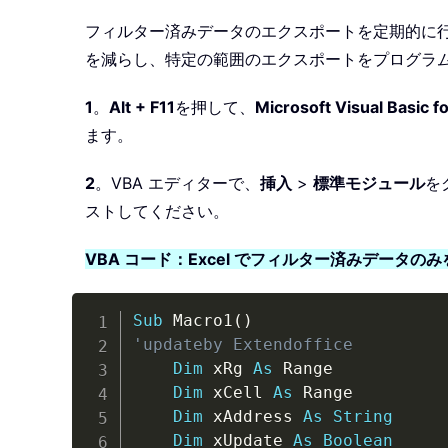
フィルター済みデータのエクスポートを定期的に行
を減らし、特定の範囲のエクスポートをプログラ
1
。
Alt + F11
を押して、
Microsoft Visual Basic f
ます。
2
。VBA エディターで、
挿入
>
標準モジュール
を
ストしてください。
VBA コード：Excel でフィルター済みデータの
Sub
 Macro1
(
)
'updateby Extendoffice
Dim
 xRg 
As
 Range

Dim
 xCell 
As
 Range

Dim
 xAddress 
As
String
Dim
 xUpdate 
As
Boolean