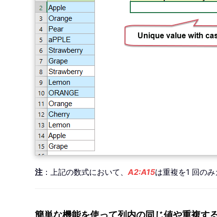
注
：上記の数式において、
A2:A15
は重複を1 回の
簡単な機能を使って列内の同じ値や重複する