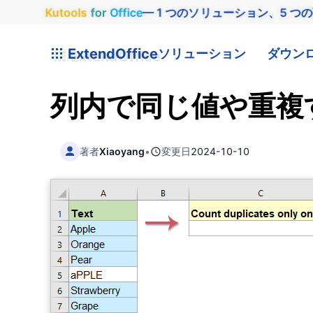
Kutools
for
Office
— 1 つのソリューション、5 つ
ExtendOffice
ソリューション
ダウン
列内で同じ値や重複
著者
Xiaoyang
•
変更日
2024-10-10