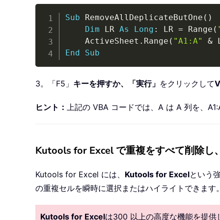
Sub
 RemoveAllDeplicateButOne
(
)
Dim
 LR 
As
Long
:
 LR 
=
 Range
(
    ActiveSheet
.
Range
(
"A1:A"
&
 
End
Sub
3。「F5」
キーを押すか、「実行」
をクリックして
ヒント：
上記の VBA コードでは、A は A 列を
Kutools for Excel で重複をすべて削除
Kutools for Excel には、
Kutools for Excel
という
の重複セルを瞬時に選択またはハイライトできます
Kutools for Excel
は300 以上の高度な機能を提