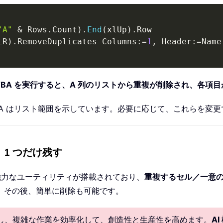
"A"
&
 Rows
.
Count
)
.
End
(
xlUp
)
.
Row

LR
)
.
RemoveDuplicates Columns
:
=
1
,
 Header
:
=
VBA を実行すると、A 列のリストから重複が削除され、各項目
、A1:A はリスト範囲を示しています。必要に応じて、これらを変
し、1 つだけ残す
強力なユーティリティが搭載されており、
重複するセル／一意
。その後、簡単に削除も可能です。
供し、複雑な作業を効率化して、創造性と生産性を高めます。
A