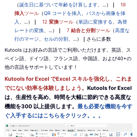
（
誕生日に基づいて年齢を計算します
、...）
｜
19
挿入
ツール
（
QR コードを挿入
、
パスから画像を挿
入
、...）
｜
12
変換
ツール
（
単語に変換する
、
為替
レートの変換
、...）
｜
7
結合と分割
ツール
（
高度な
行のマージ
、
セルの分割
、...）
｜
さらに多数
Kutools はお好みの言語でご利用いただけます。英語、ス
ペイン語、ドイツ語、フランス語、中国語、および40+の
他の言語をサポートしています！
Kutools for Excel でExcel スキルを強化し、これま
でにない効率を体験しましょう。
Kutools for Excel
は、生産性を高め、時間を大幅に節約できる高度な
機能を300 以上提供します。
最も必要な機能を今す
ぐ入手するにはこちらをクリック。。。