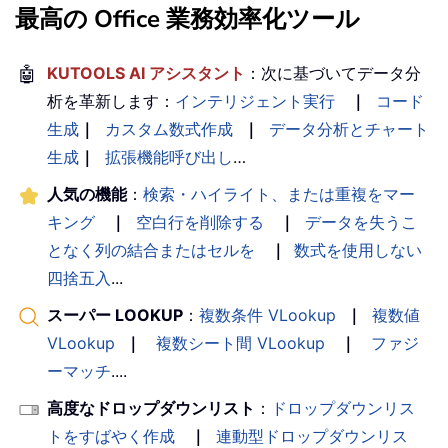
最高の Office 業務効率化ツール
🤖
KUTOOLS AI アシスタント
：次に基づいてデータ分
析を革新します：
インテリジェント実行
｜
コード
生成
｜
カスタム数式作成
｜
データ分析とチャート
生成
｜
拡張機能呼び出し
…
人気の機能
：
検索・ハイライト、または重複をマー
キング
｜
空白行を削除する
｜
データを失うこ
となく列の結合またはセルを
｜
数式を使用しない
四捨五入
...
スーパー LOOKUP
：
複数条件 VLookup
｜
複数値
VLookup
｜
複数シート間 VLookup
｜
ファジ
ーマッチ
....
高度なドロップダウンリスト
：
ドロップダウンリス
トをすばやく作成
｜
連動型ドロップダウンリス