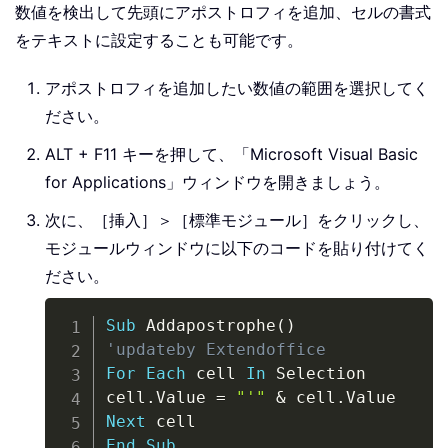
数値を検出して先頭にアポストロフィを追加、セルの書式
をテキストに設定することも可能です。
アポストロフィを追加したい数値の範囲を選択してく
ださい。
ALT + F11 キーを押して、「Microsoft Visual Basic
for Applications」ウィンドウを開きましょう。
次に、［挿入］＞［標準モジュール］をクリックし、
モジュールウィンドウに以下のコードを貼り付けてく
ださい。
Copy
Sub
 Addapostrophe
(
)
'updateby Extendoffice
For
Each
 cell 
In
 Selection

cell
.
Value 
=
"'"
&
 cell
.
Next
End
Sub