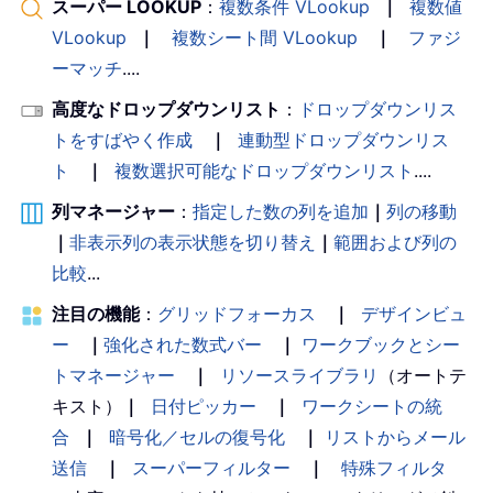
スーパー LOOKUP
：
複数条件 VLookup
｜
複数値
VLookup
｜
複数シート間 VLookup
｜
ファジ
ーマッチ
....
高度なドロップダウンリスト
：
ドロップダウンリス
トをすばやく作成
｜
連動型ドロップダウンリス
ト
｜
複数選択可能なドロップダウンリスト
....
列マネージャー
：
指定した数の列を追加
｜
列の移動
｜
非表示列の表示状態を切り替え
｜
範囲および列の
比較
...
注目の機能
：
グリッドフォーカス
｜
デザインビュ
ー
｜
強化された数式バー
｜
ワークブックとシー
トマネージャー
｜
リソースライブラリ
（オートテ
キスト）
｜
日付ピッカー
｜
ワークシートの統
合
｜
暗号化／セルの復号化
｜
リストからメール
送信
｜
スーパーフィルター
｜
特殊フィルタ