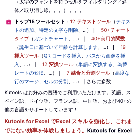
（太字のフォントを持つセルをフィルタリング／斜
体／取り消し線。。。） 。。。
トップ15 ツールセット
：
12
テキスト
ツール
（
テキス
トの追加
、
特定の文字を削除
、...）
｜
50+
チャート
タイプ
（
ガントチャート
、...）
｜
40+実用的
関数
（
誕生日に基づいて年齢を計算します
、...）
｜
19
挿入
ツール
（
QR コードを挿入
、
パスから画像を挿
入
、...）
｜
12
変換
ツール
（
単語に変換する
、
為替
レートの変換
、...）
｜
7
結合と分割
ツール
（
高度な
行のマージ
、
セルの分割
、...）
｜
さらに多数
Kutools はお好みの言語でご利用いただけます。英語、ス
ペイン語、ドイツ語、フランス語、中国語、および40+の
他の言語をサポートしています！
Kutools for Excel でExcel スキルを強化し、これま
でにない効率を体験しましょう。
Kutools for Excel