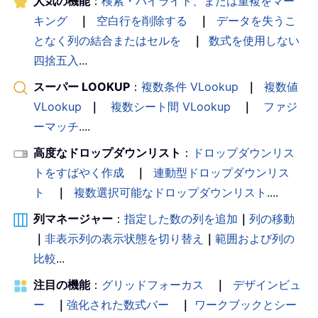
人気の機能
：
検索・ハイライト、または重複をマー
キング
｜
空白行を削除する
｜
データを失うこ
となく列の結合またはセルを
｜
数式を使用しない
四捨五入
...
スーパー LOOKUP
：
複数条件 VLookup
｜
複数値
VLookup
｜
複数シート間 VLookup
｜
ファジ
ーマッチ
....
高度なドロップダウンリスト
：
ドロップダウンリス
トをすばやく作成
｜
連動型ドロップダウンリス
ト
｜
複数選択可能なドロップダウンリスト
....
列マネージャー
：
指定した数の列を追加
｜
列の移動
｜
非表示列の表示状態を切り替え
｜
範囲および列の
比較
...
注目の機能
：
グリッドフォーカス
｜
デザインビュ
ー
｜
強化された数式バー
｜
ワークブックとシー