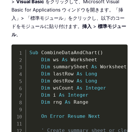
>
Visual Basic
をクリックして、Microsoft Visual
Basic for Applications ウィンドウを開きます。「挿
入」> 「標準モジュール」をクリックし、以下のコー
ドをモジュールに貼り付けます。
挿入
>
標準モジュー
ル
。
Copy
Sub
 CombineDataAndChart
(
)
Dim
 ws 
As
 Worksheet

Dim
 summarySheet 
As
 Worksheet

Dim
 lastRow 
As
Long
Dim
 destRow 
As
Long
Dim
 wsCount 
As
Integer
Dim
 i 
As
Integer
Dim
 rng 
As
 Range

On
Error
Resume
Next
' Create summary sheet or clea