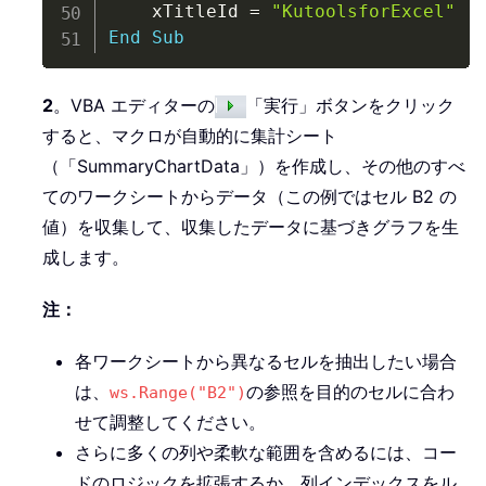
    xTitleId 
=
"KutoolsforExcel"
End
Sub
2
。VBA エディターの
「実行」ボタンをクリック
すると、マクロが自動的に集計シート
（「SummaryChartData」）を作成し、その他のすべ
てのワークシートからデータ（この例ではセル B2 の
値）を収集して、収集したデータに基づきグラフを生
成します。
注：
各ワークシートから異なるセルを抽出したい場合
は、
の参照を目的のセルに合わ
ws.Range("B2")
せて調整してください。
さらに多くの列や柔軟な範囲を含めるには、コー
ドのロジックを拡張するか、列インデックスをル