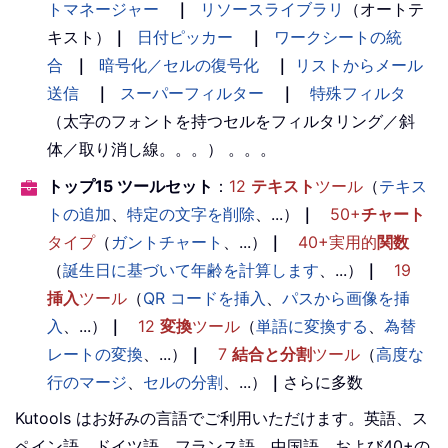
トマネージャー
｜
リソースライブラリ
（オートテ
キスト）
｜
日付ピッカー
｜
ワークシートの統
合
｜
暗号化／セルの復号化
｜
リストからメール
送信
｜
スーパーフィルター
｜
特殊フィルタ
（太字のフォントを持つセルをフィルタリング／斜
体／取り消し線。。。） 。。。
トップ15 ツールセット
：
12
テキスト
ツール
（
テキス
トの追加
、
特定の文字を削除
、...）
｜
50+
チャート
タイプ
（
ガントチャート
、...）
｜
40+実用的
関数
（
誕生日に基づいて年齢を計算します
、...）
｜
19
挿入
ツール
（
QR コードを挿入
、
パスから画像を挿
入
、...）
｜
12
変換
ツール
（
単語に変換する
、
為替
レートの変換
、...）
｜
7
結合と分割
ツール
（
高度な
行のマージ
、
セルの分割
、...）
｜
さらに多数
Kutools はお好みの言語でご利用いただけます。英語、ス
ペイン語、ドイツ語、フランス語、中国語、および40+の