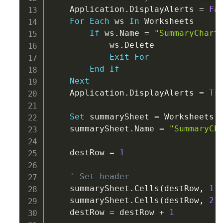
    Application
.
DisplayAlerts 
=
Fa
For
Each
 ws 
In
 Worksheets

If
 ws
.
Name 
=
"SummaryChart
            ws
.
Delete

Exit
For
End
If
Next
    Application
.
DisplayAlerts 
=
Tr
Set
 summarySheet 
=
 Worksheets
.
A
    summarySheet
.
Name 
=
"SummaryCh
    destRow 
=
1
' Set header
    summarySheet
.
Cells
(
destRow
,
1
)
    summarySheet
.
Cells
(
destRow
,
2
)
    destRow 
=
 destRow 
+
1