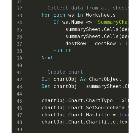
' Collect data from all sheets
For
Each
 ws 
In
 Worksheets

If
 ws
.
Name 
<
>
"SummaryChar
            summarySheet
.
Cells
(
des
            summarySheet
.
Cells
(
des
            destRow 
=
 destRow 
+
1
End
If
Next
' Create chart
Dim
 chartObj 
As
 ChartObject

Set
 chartObj 
=
 summarySheet
.
Ch
    chartObj
.
Chart
.
ChartType 
=
 xlCo
    chartObj
.
Chart
.
SetSourceData S
    chartObj
.
Chart
.
HasTitle 
=
True
    chartObj
.
Chart
.
ChartTitle
.
Text