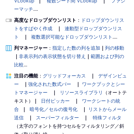
VLookup
｜
複数シート間 VLookup
｜
ファジ
ーマッチ
....
高度なドロップダウンリスト
：
ドロップダウンリス
トをすばやく作成
｜
連動型ドロップダウンリス
ト
｜
複数選択可能なドロップダウンリスト
....
列マネージャー
：
指定した数の列を追加
｜
列の移動
｜
非表示列の表示状態を切り替え
｜
範囲および列の
比較
...
注目の機能
：
グリッドフォーカス
｜
デザインビュ
ー
｜
強化された数式バー
｜
ワークブックとシー
トマネージャー
｜
リソースライブラリ
（オートテ
キスト）
｜
日付ピッカー
｜
ワークシートの統
合
｜
暗号化／セルの復号化
｜
リストからメール
送信
｜
スーパーフィルター
｜
特殊フィルタ
（太字のフォントを持つセルをフィルタリング／斜