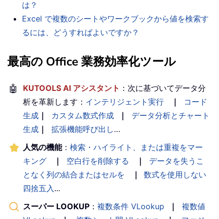
は？
Excel で複数のシートやワークブックから値を検索す
るには、どうすればよいですか？
最高の Office 業務効率化ツール
🤖
KUTOOLS AI アシスタント
：次に基づいてデータ分
析を革新します：
インテリジェント実行
｜
コード
生成
｜
カスタム数式作成
｜
データ分析とチャート
生成
｜
拡張機能呼び出し
…
人気の機能
：
検索・ハイライト、または重複をマー
キング
｜
空白行を削除する
｜
データを失うこ
となく列の結合またはセルを
｜
数式を使用しない
四捨五入
...
スーパー LOOKUP
：
複数条件 VLookup
｜
複数値