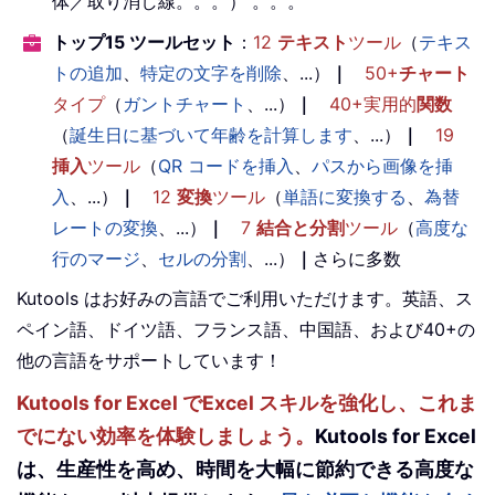
体／取り消し線。。。） 。。。
トップ15 ツールセット
：
12
テキスト
ツール
（
テキス
トの追加
、
特定の文字を削除
、...）
｜
50+
チャート
タイプ
（
ガントチャート
、...）
｜
40+実用的
関数
（
誕生日に基づいて年齢を計算します
、...）
｜
19
挿入
ツール
（
QR コードを挿入
、
パスから画像を挿
入
、...）
｜
12
変換
ツール
（
単語に変換する
、
為替
レートの変換
、...）
｜
7
結合と分割
ツール
（
高度な
行のマージ
、
セルの分割
、...）
｜
さらに多数
Kutools はお好みの言語でご利用いただけます。英語、ス
ペイン語、ドイツ語、フランス語、中国語、および40+の
他の言語をサポートしています！
Kutools for Excel でExcel スキルを強化し、これま
でにない効率を体験しましょう。
Kutools for Excel
は、生産性を高め、時間を大幅に節約できる高度な