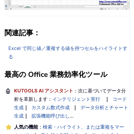
関連記事：
Excel で同じ値／重複する値を持つセルをハイライトす
る
最高の Office 業務効率化ツール
🤖
KUTOOLS AI アシスタント
：次に基づいてデータ分
析を革新します：
インテリジェント実行
｜
コード
生成
｜
カスタム数式作成
｜
データ分析とチャート
生成
｜
拡張機能呼び出し
…
人気の機能
：
検索・ハイライト、または重複をマー