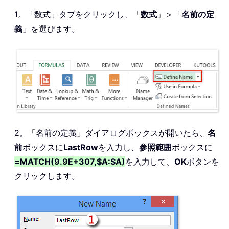
1。「数式」タブをクリックし、「
数式
」＞「
名前の定
義
」を選びます。
2。「名前の定義」ダイアログボックスが開いたら、
名
前
ボックスに
LastRow
を入力し、
参照範囲
ボックスに
=MATCH(9.9E+307,$A:$A)
を入力して、
OK
ボタンを
クリックします。