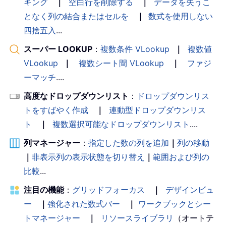
キング
｜
空白行を削除する
｜
データを失うこ
となく列の結合またはセルを
｜
数式を使用しない
四捨五入
...
スーパー LOOKUP
：
複数条件 VLookup
｜
複数値
VLookup
｜
複数シート間 VLookup
｜
ファジ
ーマッチ
....
高度なドロップダウンリスト
：
ドロップダウンリス
トをすばやく作成
｜
連動型ドロップダウンリス
ト
｜
複数選択可能なドロップダウンリスト
....
列マネージャー
：
指定した数の列を追加
｜
列の移動
｜
非表示列の表示状態を切り替え
｜
範囲および列の
比較
...
注目の機能
：
グリッドフォーカス
｜
デザインビュ
ー
｜
強化された数式バー
｜
ワークブックとシー
トマネージャー
｜
リソースライブラリ
（オートテ