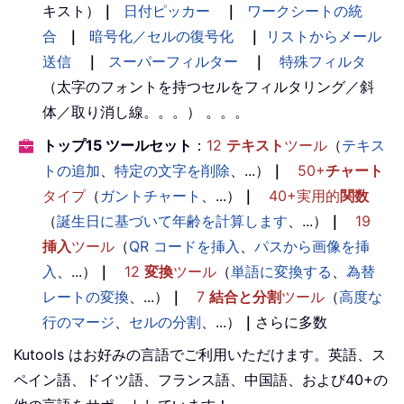
キスト）
｜
日付ピッカー
｜
ワークシートの統
合
｜
暗号化／セルの復号化
｜
リストからメール
送信
｜
スーパーフィルター
｜
特殊フィルタ
（太字のフォントを持つセルをフィルタリング／斜
体／取り消し線。。。） 。。。
トップ15 ツールセット
：
12
テキスト
ツール
（
テキス
トの追加
、
特定の文字を削除
、...）
｜
50+
チャート
タイプ
（
ガントチャート
、...）
｜
40+実用的
関数
（
誕生日に基づいて年齢を計算します
、...）
｜
19
挿入
ツール
（
QR コードを挿入
、
パスから画像を挿
入
、...）
｜
12
変換
ツール
（
単語に変換する
、
為替
レートの変換
、...）
｜
7
結合と分割
ツール
（
高度な
行のマージ
、
セルの分割
、...）
｜
さらに多数
Kutools はお好みの言語でご利用いただけます。英語、ス
ペイン語、ドイツ語、フランス語、中国語、および40+の