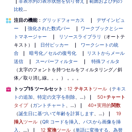
｜
非表示列の表示状態を切り替え
｜
範囲および列の
比較
...
注目の機能
：
グリッドフォーカス
｜
デザインビュ
ー
｜
強化された数式バー
｜
ワークブックとシー
トマネージャー
｜
リソースライブラリ
（オートテ
キスト）
｜
日付ピッカー
｜
ワークシートの統
合
｜
暗号化／セルの復号化
｜
リストからメール
送信
｜
スーパーフィルター
｜
特殊フィルタ
（太字のフォントを持つセルをフィルタリング／斜
体／取り消し線。。。） 。。。
トップ15 ツールセット
：
12
テキスト
ツール
（
テキス
トの追加
、
特定の文字を削除
、...）
｜
50+
チャート
タイプ
（
ガントチャート
、...）
｜
40+実用的
関数
（
誕生日に基づいて年齢を計算します
、...）
｜
19
挿入
ツール
（
QR コードを挿入
、
パスから画像を挿
入
、...）
｜
12
変換
ツール
（
単語に変換する
、
為替