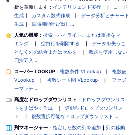
析を革新します：
インテリジェント実行
｜
コード
生成
｜
カスタム数式作成
｜
データ分析とチャート
生成
｜
拡張機能呼び出し
…
人気の機能
：
検索・ハイライト、または重複をマー
キング
｜
空白行を削除する
｜
データを失うこ
となく列の結合またはセルを
｜
数式を使用しない
四捨五入
...
スーパー LOOKUP
：
複数条件 VLookup
｜
複数値
VLookup
｜
複数シート間 VLookup
｜
ファジ
ーマッチ
....
高度なドロップダウンリスト
：
ドロップダウンリス
トをすばやく作成
｜
連動型ドロップダウンリス
ト
｜
複数選択可能なドロップダウンリスト
....
列マネージャー
：
指定した数の列を追加
｜
列の移動