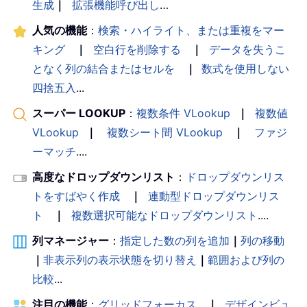
生成
｜
拡張機能呼び出し
…
人気の機能
：
検索・ハイライト、または重複をマー
キング
｜
空白行を削除する
｜
データを失うこ
となく列の結合またはセルを
｜
数式を使用しない
四捨五入
...
スーパー LOOKUP
：
複数条件 VLookup
｜
複数値
VLookup
｜
複数シート間 VLookup
｜
ファジ
ーマッチ
....
高度なドロップダウンリスト
：
ドロップダウンリス
トをすばやく作成
｜
連動型ドロップダウンリス
ト
｜
複数選択可能なドロップダウンリスト
....
列マネージャー
：
指定した数の列を追加
｜
列の移動
｜
非表示列の表示状態を切り替え
｜
範囲および列の
比較
...
注目の機能
：
グリッドフォーカス
｜
デザインビュ