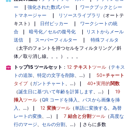
ー
｜
強化された数式バー
｜
ワークブックとシー
トマネージャー
｜
リソースライブラリ
（オートテ
キスト）
｜
日付ピッカー
｜
ワークシートの統
合
｜
暗号化／セルの復号化
｜
リストからメール
送信
｜
スーパーフィルター
｜
特殊フィルタ
（太字のフォントを持つセルをフィルタリング／斜
体／取り消し線。。。） 。。。
トップ15 ツールセット
：
12
テキスト
ツール
（
テキス
トの追加
、
特定の文字を削除
、...）
｜
50+
チャート
タイプ
（
ガントチャート
、...）
｜
40+実用的
関数
（
誕生日に基づいて年齢を計算します
、...）
｜
19
挿入
ツール
（
QR コードを挿入
、
パスから画像を挿
入
、...）
｜
12
変換
ツール
（
単語に変換する
、
為替
レートの変換
、...）
｜
7
結合と分割
ツール
（
高度な
行のマージ
、
セルの分割
、...）
｜
さらに多数