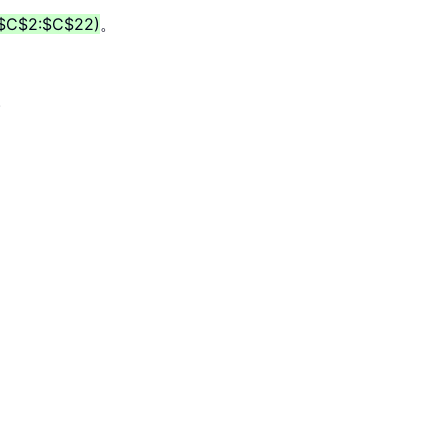
$C$2:$C$22)
。
。