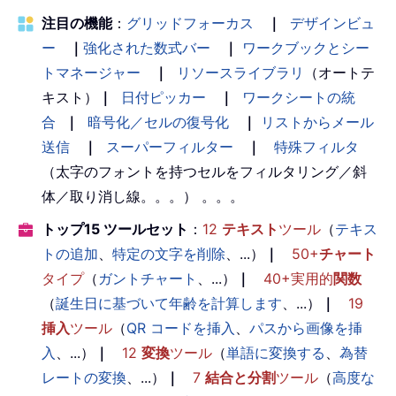
注目の機能
：
グリッドフォーカス
｜
デザインビュ
ー
｜
強化された数式バー
｜
ワークブックとシー
トマネージャー
｜
リソースライブラリ
（オートテ
キスト）
｜
日付ピッカー
｜
ワークシートの統
合
｜
暗号化／セルの復号化
｜
リストからメール
送信
｜
スーパーフィルター
｜
特殊フィルタ
（太字のフォントを持つセルをフィルタリング／斜
体／取り消し線。。。） 。。。
トップ15 ツールセット
：
12
テキスト
ツール
（
テキス
トの追加
、
特定の文字を削除
、...）
｜
50+
チャート
タイプ
（
ガントチャート
、...）
｜
40+実用的
関数
（
誕生日に基づいて年齢を計算します
、...）
｜
19
挿入
ツール
（
QR コードを挿入
、
パスから画像を挿
入
、...）
｜
12
変換
ツール
（
単語に変換する
、
為替
レートの変換
、...）
｜
7
結合と分割
ツール
（
高度な