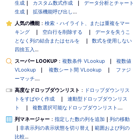
生成
｜
カスタム数式作成
｜
データ分析とチャート
生成
｜
拡張機能呼び出し
…
人気の機能
：
検索・ハイライト、または重複をマー
キング
｜
空白行を削除する
｜
データを失うこ
となく列の結合またはセルを
｜
数式を使用しない
四捨五入
...
スーパー LOOKUP
：
複数条件 VLookup
｜
複数値
VLookup
｜
複数シート間 VLookup
｜
ファジ
ーマッチ
....
高度なドロップダウンリスト
：
ドロップダウンリス
トをすばやく作成
｜
連動型ドロップダウンリス
ト
｜
複数選択可能なドロップダウンリスト
....
列マネージャー
：
指定した数の列を追加
｜
列の移動
｜
非表示列の表示状態を切り替え
｜
範囲および列の
比較
...