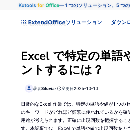
Kutools
for
Office
— 1 つのソリューション、5 つ
ExtendOffice
ソリューション
ダウン
Excel で特定の
ントするには？
著者
Siluvia
•
変更日
2025-10-10
日常的なExcel 作業では、特定の単語や値が1
のキーワードがどれほど頻繁に使われているかを確
用途が考えられます。正確に出現回数を把握するこ
す。本記事では、Excel で単語や値の出現回数