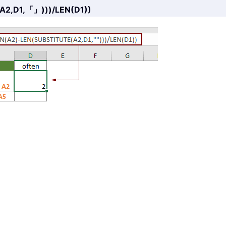
2,D1,「」)))/LEN(D1))