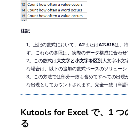
注記
：
1。上記の数式において、
A2
または
A2:A15
は、
す。これらの参照は、実際のデータ構成に合わせ
2。この数式は
大文字と小文字を区別
大文字小文
な場合は、以下の追加の数式ベースのソリューシ
3。この方法では部分一致も含めてすべての出現が
な出現としてカウントされます。完全一致（単語
Kutools for Exc
る