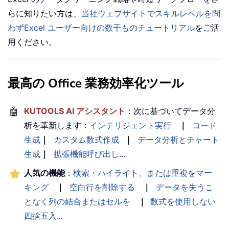
らに知りたい方は、
当社ウェブサイトでスキルレベルを問
わずExcel ユーザー向けの数千ものチュートリアル
をご活
用ください。
最高の Office 業務効率化ツール
🤖
KUTOOLS AI アシスタント
：次に基づいてデータ分
析を革新します：
インテリジェント実行
｜
コード
生成
｜
カスタム数式作成
｜
データ分析とチャート
生成
｜
拡張機能呼び出し
…
人気の機能
：
検索・ハイライト、または重複をマー
キング
｜
空白行を削除する
｜
データを失うこ
となく列の結合またはセルを
｜
数式を使用しない
四捨五入
...