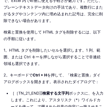
で、Excel 内で即座に使える手軽さが魅力です。ただし、
プレーンテキストデータ向けの手法であり、複数行にまた
がるタグやコンテンツ内に埋め込まれた記号は、完全に削
除できない場合があります。
検索と置換を使用して HTML タグを削除するには、以下
の手順に従います。
1。HTML タグを削除したいセルを選択します。1 列、範
囲、または Ctrl キーを押しながら選択することで非連続
領域も選択できます。
2。キーボードで
Ctrl + H
を押して、「検索と置換」ダイ
アログボックスを開きます。表示されたダイアログで：
［［TN_21_END]]
検索する文字列
ボックスに、
を入力
します。これにより、アスタリスク（*）ワイルドカ
ードを使って、で囲まれた任意の内容に一致させるこ