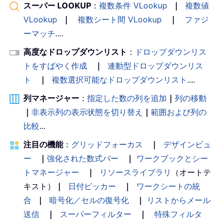
スーパー LOOKUP
：
複数条件 VLookup
｜
複数値
VLookup
｜
複数シート間 VLookup
｜
ファジ
ーマッチ
....
高度なドロップダウンリスト
：
ドロップダウンリス
トをすばやく作成
｜
連動型ドロップダウンリス
ト
｜
複数選択可能なドロップダウンリスト
....
列マネージャー
：
指定した数の列を追加
｜
列の移動
｜
非表示列の表示状態を切り替え
｜
範囲および列の
比較
...
注目の機能
：
グリッドフォーカス
｜
デザインビュ
ー
｜
強化された数式バー
｜
ワークブックとシー
トマネージャー
｜
リソースライブラリ
（オートテ
キスト）
｜
日付ピッカー
｜
ワークシートの統
合
｜
暗号化／セルの復号化
｜
リストからメール
送信
｜
スーパーフィルター
｜
特殊フィルタ