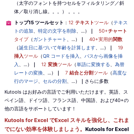
（太字のフォントを持つセルをフィルタリング／斜
体／取り消し線。。。） 。。。
トップ15 ツールセット
：
12
テキスト
ツール
（
テキス
トの追加
、
特定の文字を削除
、...）
｜
50+
チャート
タイプ
（
ガントチャート
、...）
｜
40+実用的
関数
（
誕生日に基づいて年齢を計算します
、...）
｜
19
挿入
ツール
（
QR コードを挿入
、
パスから画像を挿
入
、...）
｜
12
変換
ツール
（
単語に変換する
、
為替
レートの変換
、...）
｜
7
結合と分割
ツール
（
高度な
行のマージ
、
セルの分割
、...）
｜
さらに多数
Kutools はお好みの言語でご利用いただけます。英語、ス
ペイン語、ドイツ語、フランス語、中国語、および40+の
他の言語をサポートしています！
Kutools for Excel でExcel スキルを強化し、これま
でにない効率を体験しましょう。
Kutools for Excel