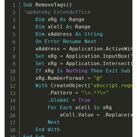
Copy
Sub
 RemoveTags
(
)
'updateby Extendoffice
Dim
 xRg 
As
 Range

Dim
 xCell 
As
 Range

Dim
 xAddress 
As
String
On
Error
Resume
Next
    xAddress 
=
 Application
.
ActiveWind
Set
 xRg 
=
 Application
.
InputBox
(
"p
Set
 xRg 
=
 Application
.
Intersect
(
x
If
 xRg 
Is
Nothing
Then
Exit
Sub
    xRg
.
NumberFormat 
=
"@"
With
 CreateObject
(
"vbscript.regex
.
Pattern 
=
"\<.*?\>"
.
Global
=
True
For
Each
 xCell 
In
 xRg

            xCell
.
Value 
=
.
Replace
(
xC
Next
End
With
End
Sub