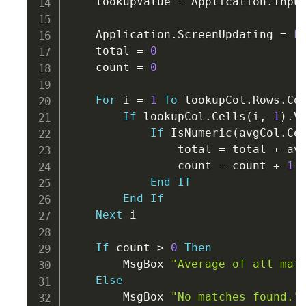
    lookupValue 
=
 Application
.
Inpu
    Application
.
ScreenUpdating 
=
F
    total 
=
0
    count 
=
0
For
 i 
=
1
To
 lookupCol
.
Rows
.
Cou
If
 lookupCol
.
Cells
(
i
,
1
)
.
V
If
 IsNumeric
(
avgCol
.
Ce
                total 
=
 total 
+
 av
                count 
=
 count 
+
1
End
If
End
If
Next
 i

If
 count 
>
0
Then
        MsgBox 
"Average of all mat
Else
        MsgBox 
"No matches found."