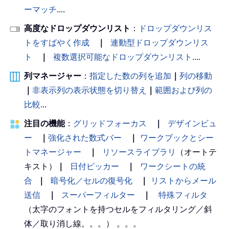
ーマッチ
....
高度なドロップダウンリスト
：
ドロップダウンリス
トをすばやく作成
｜
連動型ドロップダウンリス
ト
｜
複数選択可能なドロップダウンリスト
....
列マネージャー
：
指定した数の列を追加
｜
列の移動
｜
非表示列の表示状態を切り替え
｜
範囲および列の
比較
...
注目の機能
：
グリッドフォーカス
｜
デザインビュ
ー
｜
強化された数式バー
｜
ワークブックとシー
トマネージャー
｜
リソースライブラリ
（オートテ
キスト）
｜
日付ピッカー
｜
ワークシートの統
合
｜
暗号化／セルの復号化
｜
リストからメール
送信
｜
スーパーフィルター
｜
特殊フィルタ
（太字のフォントを持つセルをフィルタリング／斜
体／取り消し線。。。） 。。。