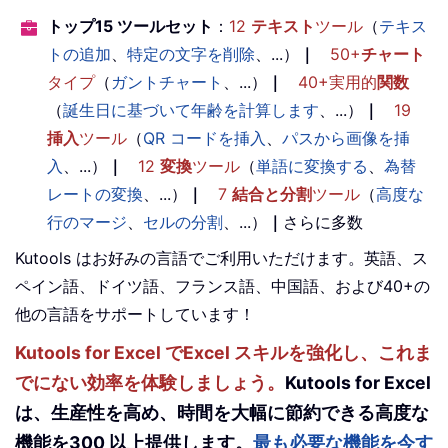
トップ15 ツールセット
：
12
テキスト
ツール
（
テキス
トの追加
、
特定の文字を削除
、...）
｜
50+
チャート
タイプ
（
ガントチャート
、...）
｜
40+実用的
関数
（
誕生日に基づいて年齢を計算します
、...）
｜
19
挿入
ツール
（
QR コードを挿入
、
パスから画像を挿
入
、...）
｜
12
変換
ツール
（
単語に変換する
、
為替
レートの変換
、...）
｜
7
結合と分割
ツール
（
高度な
行のマージ
、
セルの分割
、...）
｜
さらに多数
Kutools はお好みの言語でご利用いただけます。英語、ス
ペイン語、ドイツ語、フランス語、中国語、および40+の
他の言語をサポートしています！
Kutools for Excel でExcel スキルを強化し、これま
でにない効率を体験しましょう。
Kutools for Excel
は、生産性を高め、時間を大幅に節約できる高度な
機能を300 以上提供します。
最も必要な機能を今す