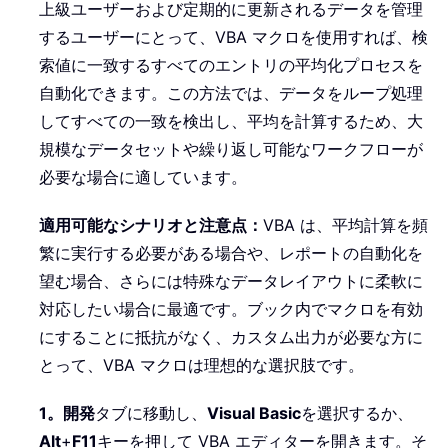
上級ユーザーおよび定期的に更新されるデータを管理
するユーザーにとって、VBA マクロを使用すれば、検
索値に一致するすべてのエントリの平均化プロセスを
自動化できます。この方法では、データをループ処理
してすべての一致を検出し、平均を計算するため、大
規模なデータセットや繰り返し可能なワークフローが
必要な場合に適しています。
適用可能なシナリオと注意点：
VBA は、平均計算を頻
繁に実行する必要がある場合や、レポートの自動化を
望む場合、さらには特殊なデータレイアウトに柔軟に
対応したい場合に最適です。ブック内でマクロを有効
にすることに抵抗がなく、カスタム出力が必要な方に
とって、VBA マクロは理想的な選択肢です。
1。
開発
タブに移動し、
Visual Basic
を選択するか、
Alt
+
F11
キーを押して VBA エディターを開きます。そ