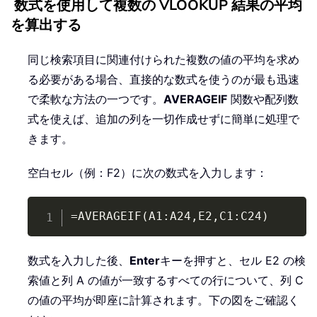
数式を使用して複数の VLOOKUP 結果の平均
を算出する
同じ検索項目に関連付けられた複数の値の平均を求め
る必要がある場合、直接的な数式を使うのが最も迅速
で柔軟な方法の一つです。
AVERAGEIF
関数や配列数
式を使えば、追加の列を一切作成せずに簡単に処理で
きます。
空白セル（例：F2）に次の数式を入力します：
Copy
=AVERAGEIF(A1:A24,E2,C1:C24)
数式を入力した後、
Enter
キーを押すと、セル E2 の検
索値と列 A の値が一致するすべての行について、列 C
の値の平均が即座に計算されます。下の図をご確認く