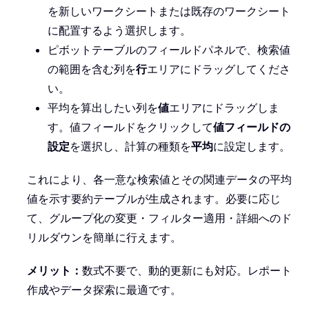
を新しいワークシートまたは既存のワークシート
に配置するよう選択します。
ピボットテーブルのフィールドパネルで、検索値
の範囲を含む列を
行
エリアにドラッグしてくださ
い。
平均を算出したい列を
値
エリアにドラッグしま
す。値フィールドをクリックして
値フィールドの
設定
を選択し、計算の種類を
平均
に設定します。
これにより、各一意な検索値とその関連データの平均
値を示す要約テーブルが生成されます。必要に応じ
て、グループ化の変更・フィルター適用・詳細へのド
リルダウンを簡単に行えます。
メリット：
数式不要で、動的更新にも対応。レポート
作成やデータ探索に最適です。