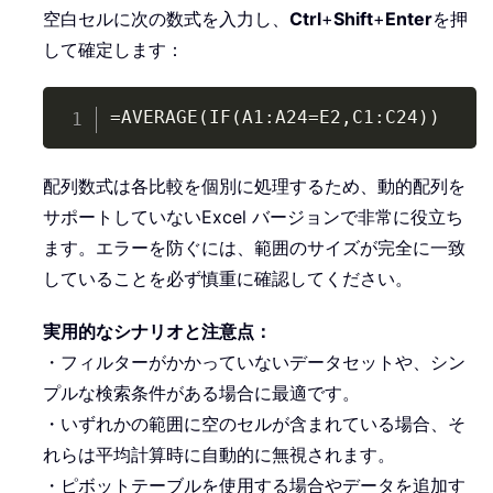
空白セルに次の数式を入力し、
Ctrl
+
Shift
+
Enter
を押
して確定します：
Copy
=AVERAGE(IF(A1:A24=E2,C1:C24))
配列数式は各比較を個別に処理するため、動的配列を
サポートしていないExcel バージョンで非常に役立ち
ます。エラーを防ぐには、範囲のサイズが完全に一致
していることを必ず慎重に確認してください。
実用的なシナリオと注意点：
・フィルターがかかっていないデータセットや、シン
プルな検索条件がある場合に最適です。
・いずれかの範囲に空のセルが含まれている場合、そ
れらは平均計算時に自動的に無視されます。
・ピボットテーブルを使用する場合やデータを追加す