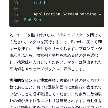
End
If
    Application
.
ScreenUpdating 
=
T
End
Sub
2。
コードを貼り付けたら、VBA エディターを閉じて
ください。マクロを実行するには、Excel に戻って
F5
キーを押すか、
実行
をクリックします。プロンプトが
表示されたら、検索列と平均を求める値の列を選択
し、検索値を入力してください。マクロは算出された
平均値をメッセージボックスに表示します。
実用的なヒントと注意事項：
検索列と値の列が同じ行
数であること、および選択範囲内に空白行が含まれて
いないことを必ず確認してください。対象列に数値以
外の値が含まれるエントリは無視されます。自動化を
さらに効率化するには、ワークシートのレイアウトに