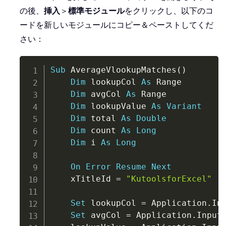
の後、
挿入
＞
標準モジュール
をクリックし、以下のコ
ードを新しいモジュールにコピー＆ペーストしてくだ
さい：
Copy
Sub
 AverageVlookupMatches
(
)
Dim
 lookupCol 
As
 Range

Dim
 avgCol 
As
 Range

Dim
 lookupValue 
As
Variant
Dim
 total 
As
Double
Dim
 count 
As
Long
Dim
 i 
As
Long
On
Error
Resume
Next
    xTitleId 
=
"KutoolsforExcel"
Set
 lookupCol 
=
 Application
.
In
Set
 avgCol 
=
 Application
.
Input