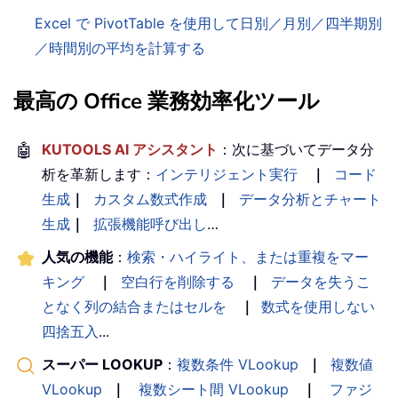
Excel で PivotTable を使用して日別／月別／四半期別
／時間別の平均を計算する
最高の Office 業務効率化ツール
🤖
KUTOOLS AI アシスタント
：次に基づいてデータ分
析を革新します：
インテリジェント実行
｜
コード
生成
｜
カスタム数式作成
｜
データ分析とチャート
生成
｜
拡張機能呼び出し
…
人気の機能
：
検索・ハイライト、または重複をマー
キング
｜
空白行を削除する
｜
データを失うこ
となく列の結合またはセルを
｜
数式を使用しない
四捨五入
...
スーパー LOOKUP
：
複数条件 VLookup
｜
複数値
VLookup
｜
複数シート間 VLookup
｜
ファジ