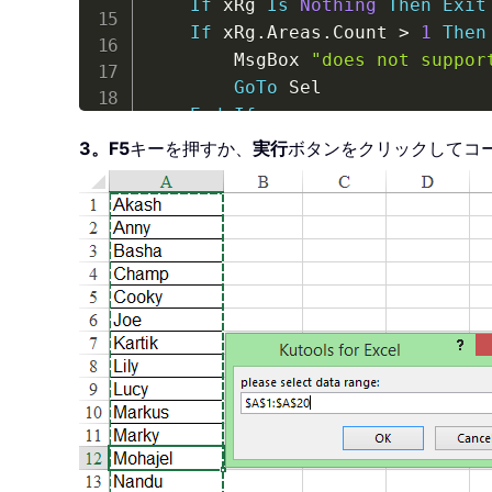
If
 xRg 
Is
Nothing
Then
Exit
If
 xRg
.
Areas
.
Count 
>
1
Then
        MsgBox 
"does not suppor
GoTo
 Sel

End
If
If
 xRg
.
Columns
.
Count 
>
1
Th
3。
F5
キーを押すか、
実行
ボタンをクリックしてコ
        MsgBox 
"does not suppor
GoTo
 Sel

End
If
Set
 xOutRg 
=
 Application
.
In
If
 xOutRg 
Is
Nothing
Then
E
    I 
=
 Application
.
InputBox
(
"t
If
 I 
<
1
Then
        MsgBox 
"incorrect enter
Exit
Sub
End
If
ReDim
 xOutArr
(
1
To
 I
,
1
To
 
For
 K 
=
0
To
 xRg
.
Rows
.
Count