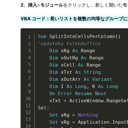
2
。
挿入
>
モジュール
をクリックし、新しく開いた
モ
VBA コード：長いリストを複数の均等なグループ
Sub
 SplitIntoCellsPerColumn
(
)
'updateby Extendoffice
Dim
 xRg 
As
 Range

Dim
 xOutRg 
As
 Range

Dim
 xCell 
As
 Range

Dim
 xTxt 
As
String
Dim
 xOutArr 
As
Variant
Dim
 I 
As
Long
,
 K 
As
Long
On
Error
Resume
Next
    xTxt 
=
 ActiveWindow
.
RangeSe
Sel
:
Set
 xRg 
=
Nothing
Set
 xRg 
=
 Application
.
Input