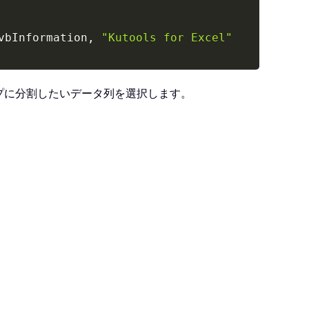
vbInformation
,
"Kutools for Excel"
プに分割したいデータ列を選択します。
formation
,
"Kutools for Excel"
t:"
,
"Kutools for Excel"
,
,
,
,
,
,
8
)
Excel"
,
,
,
,
,
,
1
)