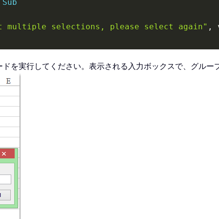
Sub
t multiple selections, please select again"
,
 
en
ードを実行してください。表示される入力ボックスで、グルー
t multiple columns,please select again"
,
 vbIn
putBox
(
"please select a cell to put the resul
xit
Sub
he number of cell per column:"
,
"Kutools for 
"
,
 vbInformation
,
"Kutools for Excel"
Int
(
xRg
.
Rows
.
Count 
/
 I
)
+
1
)
 
-
1