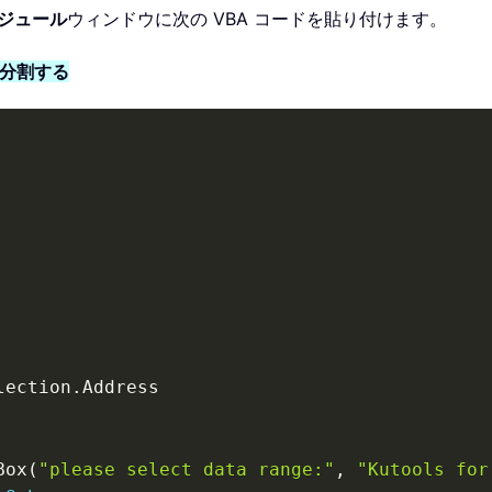
ジュール
ウィンドウに次の VBA コードを貼り付けます。
に分割する
lection
.
Address

Box
(
"please select data range:"
,
"Kutools for