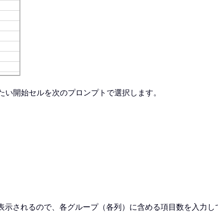
+
 Int
(
K 
/
 I
)
)
=
 xRg
.
Cells
(
K 
+
1
)
,
 UBound
(
xOutArr
,
2
)
)
=
たい開始セルを次のプロンプトで選択します。
表示されるので、各グループ（各列）に含める項目数を入力し