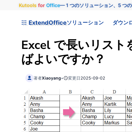
Kutools
for
Office
— 1 つのソリューション、5 つ
ExtendOffice
ソリューション
ダウン
Excel で長いリ
ばよいですか？
著者
Xiaoyang
•
変更日
2025-09-02