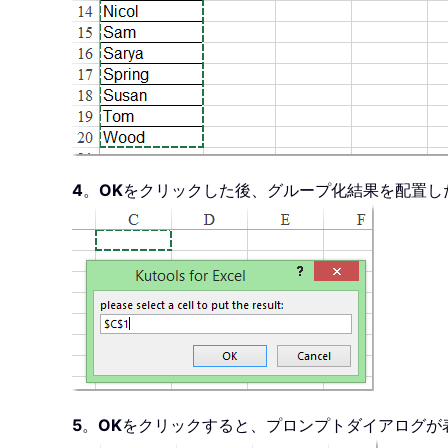
      xOutArr
(
1
+
(
K 
Mod
 I
)
,
1
Next
    xOutRg
.
Range
(
"A1"
)
.
Resize
(
I
End
Sub
4
。
OK
をクリックした後、グループ化結果を配置し
5
。
OK
をクリックすると、プロンプトダイアログが