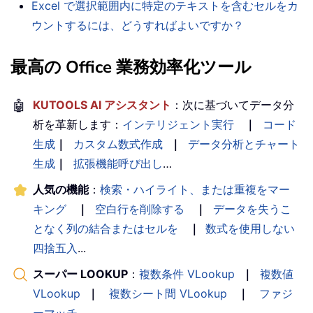
Excel で選択範囲内に特定のテキストを含むセルをカ
ウントするには、どうすればよいですか？
最高の Office 業務効率化ツール
🤖
KUTOOLS AI アシスタント
：次に基づいてデータ分
析を革新します：
インテリジェント実行
｜
コード
生成
｜
カスタム数式作成
｜
データ分析とチャート
生成
｜
拡張機能呼び出し
…
人気の機能
：
検索・ハイライト、または重複をマー
キング
｜
空白行を削除する
｜
データを失うこ
となく列の結合またはセルを
｜
数式を使用しない
四捨五入
...
スーパー LOOKUP
：
複数条件 VLookup
｜
複数値
VLookup
｜
複数シート間 VLookup
｜
ファジ
ーマッチ
....