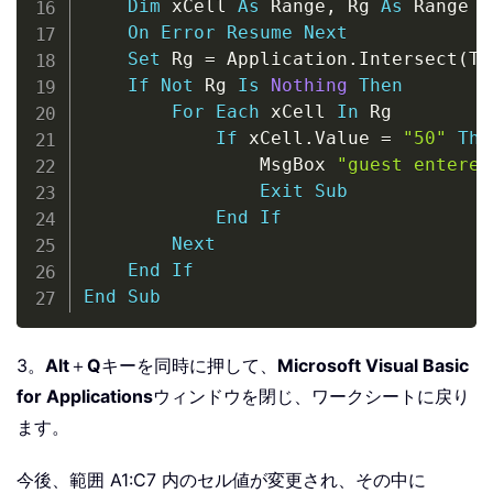
Dim
 xCell 
As
 Range
,
 Rg 
As
 Range

On
Error
Resume
Next
Set
 Rg 
=
 Application
.
Intersect
(
Ta
If
Not
 Rg 
Is
Nothing
Then
For
Each
 xCell 
In
 Rg

If
 xCell
.
Value 
=
"50"
The
                MsgBox 
"guest entered
Exit
Sub
End
If
Next
End
If
End
Sub
3。
Alt
＋
Q
キーを同時に押して、
Microsoft Visual Basic
for Applications
ウィンドウを閉じ、ワークシートに戻り
ます。
今後、範囲 A1:C7 内のセル値が変更され、その中に