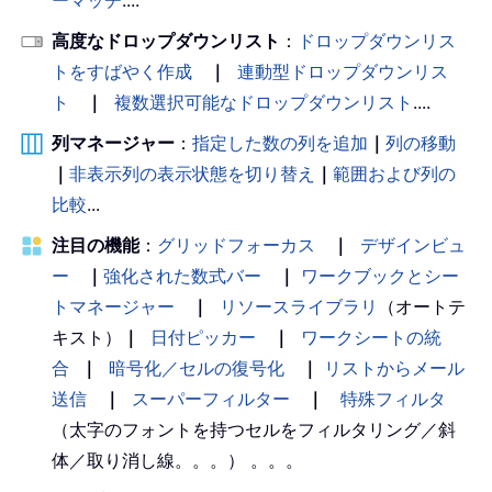
高度なドロップダウンリスト
：
ドロップダウンリス
トをすばやく作成
｜
連動型ドロップダウンリス
ト
｜
複数選択可能なドロップダウンリスト
....
列マネージャー
：
指定した数の列を追加
｜
列の移動
｜
非表示列の表示状態を切り替え
｜
範囲および列の
比較
...
注目の機能
：
グリッドフォーカス
｜
デザインビュ
ー
｜
強化された数式バー
｜
ワークブックとシー
トマネージャー
｜
リソースライブラリ
（オートテ
キスト）
｜
日付ピッカー
｜
ワークシートの統
合
｜
暗号化／セルの復号化
｜
リストからメール
送信
｜
スーパーフィルター
｜
特殊フィルタ
（太字のフォントを持つセルをフィルタリング／斜
体／取り消し線。。。） 。。。