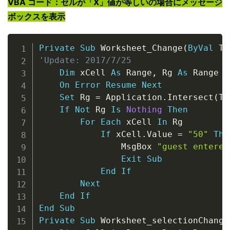
VBA コード：セルが「X」値が等しいの場合にメッセージ
ボックスを表示
Copy
Private
Sub
 Worksheet_Change
(
ByVal
 Ta
'Update: 2017/7/25
Dim
 xCell 
As
 Range
,
 Rg 
As
 Range

On
Error
Resume
Next
Set
 Rg 
=
 Application
.
Intersect
(
Ta
If
Not
 Rg 
Is
Nothing
Then
For
Each
 xCell 
In
 Rg

If
 xCell
.
Value 
=
"50"
The
                MsgBox 
"guest entered
Exit
Sub
End
If
Next
End
If
End
Sub
Private
Sub
 Worksheet_selectionChange