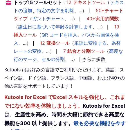
トップ15 ツールセット
：
12
テキスト
ツール
（
テキス
トの追加
、
特定の文字を削除
、...）
｜
50+
チャート
タイプ
（
ガントチャート
、...）
｜
40+実用的
関数
（
誕生日に基づいて年齢を計算します
、...）
｜
19
挿入
ツール
（
QR コードを挿入
、
パスから画像を挿
入
、...）
｜
12
変換
ツール
（
単語に変換する
、
為替
レートの変換
、...）
｜
7
結合と分割
ツール
（
高度な
行のマージ
、
セルの分割
、...）
｜
さらに多数
Kutools はお好みの言語でご利用いただけます。英語、ス
ペイン語、ドイツ語、フランス語、中国語、および40+の
他の言語をサポートしています！
Kutools for Excel でExcel スキルを強化し、これま
でにない効率を体験しましょう。
Kutools for Excel
は、生産性を高め、時間を大幅に節約できる高度な
機能を300 以上提供します。
最も必要な機能を今す