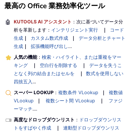
最高の Office 業務効率化ツール
🤖
KUTOOLS AI アシスタント
：次に基づいてデータ分
析を革新します：
インテリジェント実行
｜
コード
生成
｜
カスタム数式作成
｜
データ分析とチャート
生成
｜
拡張機能呼び出し
…
人気の機能
：
検索・ハイライト、または重複をマー
キング
｜
空白行を削除する
｜
データを失うこ
となく列の結合またはセルを
｜
数式を使用しない
四捨五入
...
スーパー LOOKUP
：
複数条件 VLookup
｜
複数値
VLookup
｜
複数シート間 VLookup
｜
ファジ
ーマッチ
....
高度なドロップダウンリスト
：
ドロップダウンリス
トをすばやく作成
｜
連動型ドロップダウンリス