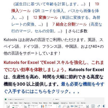
（
誕生日に基づいて年齢を計算します
、...）
｜
19
挿入
ツール
（
QR コードを挿入
、
パスから画像を挿
入
、...）
｜
12
変換
ツール
（
単語に変換する
、
為替
レートの変換
、...）
｜
7
結合と分割
ツール
（
高度な
行のマージ
、
セルの分割
、...）
｜
さらに多数
Kutools はお好みの言語でご利用いただけます。英語、ス
ペイン語、ドイツ語、フランス語、中国語、および40+の
他の言語をサポートしています！
Kutools for Excel でExcel スキルを強化し、これま
でにない効率を体験しましょう。
Kutools for Excel
は、生産性を高め、時間を大幅に節約できる高度な
機能を300 以上提供します。
最も必要な機能を今す
ぐ入手するにはこちらをクリック。。。