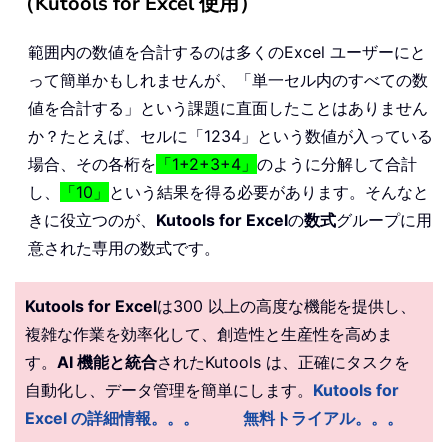
（Kutools for Excel 使用）
範囲内の数値を合計するのは多くのExcel ユーザーにと
って簡単かもしれませんが、「単一セル内のすべての数
値を合計する」という課題に直面したことはありません
か？たとえば、セルに「1234」という数値が入っている
場合、その各桁を
「1+2+3+4」
のように分解して合計
し、
「10」
という結果を得る必要があります。そんなと
きに役立つのが、
Kutools for Excel
の
数式
グループに用
意された専用の数式です。
Kutools for Excel
は300 以上の高度な機能を提供し、
複雑な作業を効率化して、創造性と生産性を高めま
す。
AI 機能と統合
されたKutools は、正確にタスクを
自動化し、データ管理を簡単にします。
Kutools for
Excel の詳細情報。。。
無料トライアル。。。