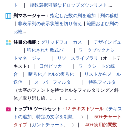
ト
｜
複数選択可能なドロップダウンリスト
....
列マネージャー
：
指定した数の列を追加
｜
列の移動
｜
非表示列の表示状態を切り替え
｜
範囲および列の
比較
...
注目の機能
：
グリッドフォーカス
｜
デザインビュ
ー
｜
強化された数式バー
｜
ワークブックとシー
トマネージャー
｜
リソースライブラリ
（オートテ
キスト）
｜
日付ピッカー
｜
ワークシートの統
合
｜
暗号化／セルの復号化
｜
リストからメール
送信
｜
スーパーフィルター
｜
特殊フィルタ
（太字のフォントを持つセルをフィルタリング／斜
体／取り消し線。。。） 。。。
トップ15 ツールセット
：
12
テキスト
ツール
（
テキス
トの追加
、
特定の文字を削除
、...）
｜
50+
チャート
タイプ
（
ガントチャート
、...）
｜
40+実用的
関数