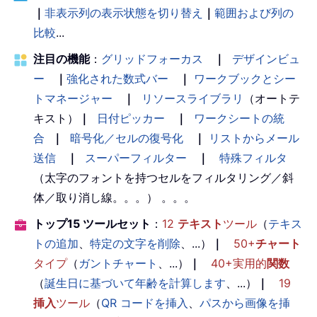
｜
非表示列の表示状態を切り替え
｜
範囲および列の
比較
...
注目の機能
：
グリッドフォーカス
｜
デザインビュ
ー
｜
強化された数式バー
｜
ワークブックとシー
トマネージャー
｜
リソースライブラリ
（オートテ
キスト）
｜
日付ピッカー
｜
ワークシートの統
合
｜
暗号化／セルの復号化
｜
リストからメール
送信
｜
スーパーフィルター
｜
特殊フィルタ
（太字のフォントを持つセルをフィルタリング／斜
体／取り消し線。。。） 。。。
トップ15 ツールセット
：
12
テキスト
ツール
（
テキス
トの追加
、
特定の文字を削除
、...）
｜
50+
チャート
タイプ
（
ガントチャート
、...）
｜
40+実用的
関数
（
誕生日に基づいて年齢を計算します
、...）
｜
19
挿入
ツール
（
QR コードを挿入
、
パスから画像を挿