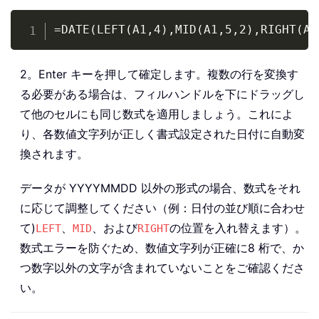
Copy
=DATE(LEFT(A1,4),MID(A1,5,2),RIGHT(A1
2。Enter キーを押して確定します。複数の行を変換す
る必要がある場合は、フィルハンドルを下にドラッグし
て他のセルにも同じ数式を適用しましょう。これによ
り、各数値文字列が正しく書式設定された日付に自動変
換されます。
データが YYYYMMDD 以外の形式の場合、数式をそれ
に応じて調整してください（例：日付の並び順に合わせ
て)
、
、および
の位置を入れ替えます）。
LEFT
MID
RIGHT
数式エラーを防ぐため、数値文字列が正確に8 桁で、か
つ数字以外の文字が含まれていないことをご確認くださ
い。