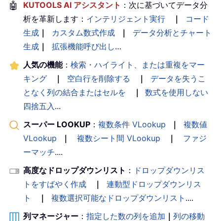
🤖
KUTOOLS AI アシスタント
：次に基づいてデータ分
析を革新します：
インテリジェント実行
｜
コード
生成
｜
カスタム数式作成
｜
データ分析とチャート
生成
｜
拡張機能呼び出し
…
人気の機能
：
検索・ハイライト、または重複をマー
キング
｜
空白行を削除する
｜
データを失うこ
となく列の結合またはセルを
｜
数式を使用しない
四捨五入
...
スーパー LOOKUP
：
複数条件 VLookup
｜
複数値
VLookup
｜
複数シート間 VLookup
｜
ファジ
ーマッチ
....
高度なドロップダウンリスト
：
ドロップダウンリス
トをすばやく作成
｜
連動型ドロップダウンリス
ト
｜
複数選択可能なドロップダウンリスト
....
列マネージャー
：
指定した数の列を追加
｜
列の移動