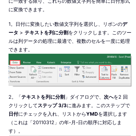
に一致する限り、これらの数値文字列を簡単に日付形式
に変換できます。
1。日付に変換したい数値文字列を選択し、リボンの
デ
ータ
>
テキストを列に分割
をクリックします。このツー
ルは列データの処理に最適で、複数のセルを一度に処理
できます。
2。「
テキストを列に分割
」ダイアログで、
次へ
を2 回
クリックして
ステップ 3/3
に進みます。このステップで
日付
にチェックを入れ、リストから
YMD
を選択します
（これは「20110312」の年-月-日の順序に対応しま
す）。