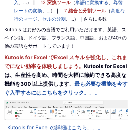
入
、...）
｜
12
変換
ツール
（
単語に変換する
、
為替
レートの変換
、...）
｜
7
結合と分割
ツール
（
高度な
行のマージ
、
セルの分割
、...）
｜
さらに多数
Kutools はお好みの言語でご利用いただけます。英語、ス
ペイン語、ドイツ語、フランス語、中国語、および40+の
他の言語をサポートしています！
Kutools for Excel でExcel スキルを強化し、これま
でにない効率を体験しましょう。
Kutools for Excel
は、生産性を高め、時間を大幅に節約できる高度な
機能を300 以上提供します。
最も必要な機能を今す
ぐ入手するにはこちらをクリック。。。
Kutools for Excel の詳細はこちら。。。