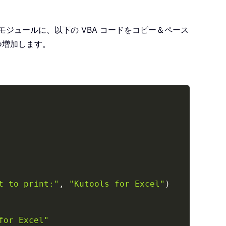
ジュールに、以下の VBA コードをコピー＆ペース
つ増加します。
Copy
t to print:"
,
"Kutools for Excel"
)
for Excel"