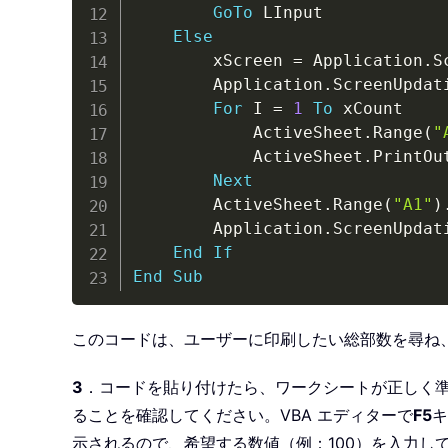
GoTo
 LInput

Else
        xScreen 
=
 Application
.
S
        Application
.
ScreenUpdat
For
 I 
=
1
To
 xCount

            ActiveSheet
.
Range
(
"
            ActiveSheet
.
PrintOut
Next
        ActiveSheet
.
Range
(
"A1"
)
        Application
.
ScreenUpdat
End
If
End
Sub
このコードは、ユーザーに印刷したい総部数を尋ね、
3
．コードを貼り付けたら、ワークシートが正しく準備
ることを確認してください。VBA エディターで
F5
キ
示されるので、希望する数値（例：100）を入力し