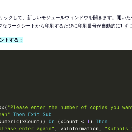
リックして、新しいモジュールウィンドウを開きます。開いたモ
なワークシートから印刷するたびに印刷番号が自動的に1 ず
メントする：
ox
(
"Please enter the number of copies you wan
ean"
Then
Exit
Sub
Numeric
(
xCount
)
)
Or
(
xCount 
<
1
)
Then
please enter again"
,
 vbInformation
,
"Kutools 