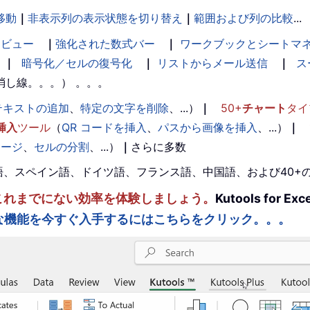
移動
｜
非表示列の表示状態を切り替え
｜
範囲および列の比較
...
ンビュー
｜
強化された数式バー
｜
ワークブックとシートマ
｜
暗号化／セルの復号化
｜
リストからメール送信
｜
ス
消し線。。。） 。。。
テキストの追加
、
特定の文字を削除
、...）
｜
50+
チャート
タイ
挿入
ツール
（
QR コードを挿入
、
パスから画像を挿入
、...）
｜
マージ
、
セルの分割
、...）
｜
さらに多数
。英語、スペイン語、ドイツ語、フランス語、中国語、および40
ルを強化し、これまでにない効率を体験しましょう。
Kutools fo
な機能を今すぐ入手するにはこちらをクリック。。。