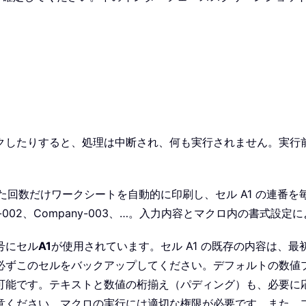
したりすると、処理は中断され、何も実行されません。実行前に
た回数だけワークシートを自動的に印刷し、セル A1 の連番
y-002、Company-003、…。入力内容とマクロ内の書式設定に
号にセル
A1
が使用されています。セル A1 の既存の内容は、
必ずこのセルをバックアップしてください。デフォルトの数値プ
可能です。テキストと数値の桁揃え（パディング）も、必要に
意ください。マクロの実行には適切な権限が必要です。また、