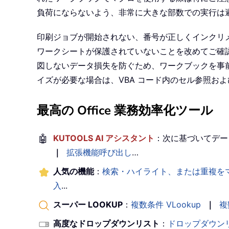
負荷にならないよう、非常に大きな部数での実行は
印刷ジョブが開始されない、番号が正しくインクリ
ワークシートが保護されていないことを改めてご確認
図しないデータ損失を防ぐため、ワークブックを事
イズが必要な場合は、VBA コード内のセル参照お
最高の Office 業務効率化ツール
🤖
KUTOOLS AI アシスタント
：次に基づいてデー
｜
拡張機能呼び出し
…
人気の機能
：
検索・ハイライト、または重複を
入
...
スーパー LOOKUP
：
複数条件 VLookup
｜
複
高度なドロップダウンリスト
：
ドロップダウン