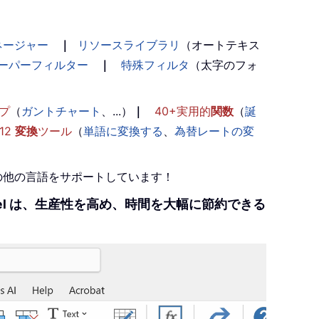
ネージャー
｜
リソースライブラリ
（オートテキス
ーパーフィルター
｜
特殊フィルタ
（太字のフォ
プ
（
ガントチャート
、...）
｜
40+実用的
関数
（
誕
12
変換
ツール
（
単語に変換する
、
為替レートの変
+の他の言語をサポートしています！
r Excel は、生産性を高め、時間を大幅に節約できる