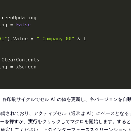
creenUpdating

ing 
=
False
A1"
)
.
Value 
=
" Company-00"
&
 I



.
ClearContents

ing 
=
 xScreen

各印刷サイクルでセル A1 の値を更新し、各バージョンを自
されており、アクティブセル（通常は A1）にベースとなるテキ
ーを押すか、
実行
をクリックしてマクロを開始します。すると
て確定してください。下のインターフェーススクリーンショッ