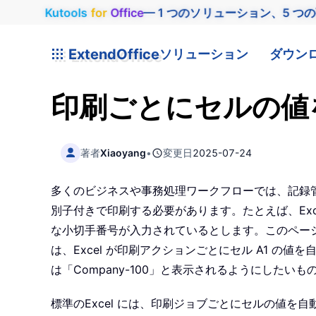
Kutools
for
Office
— 1 つのソリューション、5 つ
ExtendOffice
ソリューション
ダウン
印刷ごとにセルの値
著者
Xiaoyang
•
変更日
2025-07-24
多くのビジネスや事務処理ワークフローでは、記録
別子付きで印刷する必要があります。たとえば、Exce
な小切手番号が入力されているとします。このページ
は、Excel が印刷アクションごとにセル A1 の値を
は「Company-100」と表示されるようにしたいも
標準のExcel には、印刷ジョブごとにセルの値を