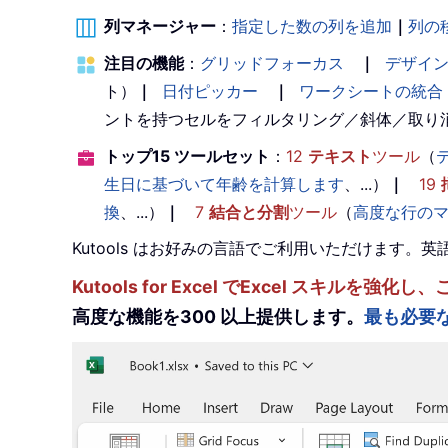
列マネージャー
：
指定した数の列を追加
｜
列の
注目の機能
：
グリッドフォーカス
｜
デザイ
ト）
｜
日付ピッカー
｜
ワークシートの統合
ントを持つセルをフィルタリング／斜体／取り
トップ15 ツールセット
：
12
テキスト
ツール
（
生日に基づいて年齢を計算します
、...）
｜
19
換
、...）
｜
7
結合と分割
ツール
（
高度な行の
Kutools はお好みの言語でご利用いただけます
Kutools for Excel でExcel スキ
高度な機能を300 以上提供します。
最も必要