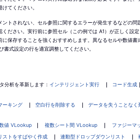
避けてください。
メントされない、セル参照に関するエラーが発生するなどの問
ください。実行前に参照セル（この例では A1）が正しく設
前に保存することを強くおすすめします。異なるセルや数値書
よび書式設定の行を適宜調整してください。
タ分析を革新します：
インテリジェント実行
｜
コード生成
マーキング
｜
空白行を削除する
｜
データを失うことなく
数値 VLookup
｜
複数シート間 VLookup
｜
ファジーマ
リストをすばやく作成
｜
連動型ドロップダウンリスト
｜