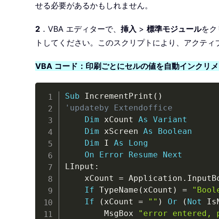
せる必要があるかもしれません。
2
．VBA エディターで、
挿入
>
標準モジュール
をク
トしてください。このスクリプトにより、アクティブ
VBA コード：印刷ごとにセルの値を自動インクリ
Sub
 IncrementPrint
(
)
'updateby Extendoffice
Dim
 xCount 
As
Variant
Dim
 xScreen 
As
Boolean
Dim
 I 
As
Long
On
Error
Resume
Next
LInput
:
    xCount 
=
 Application
.
InputB
If
 TypeName
(
xCount
)
=
"Bool
If
(
xCount 
=
""
)
Or
(
Not
 Is
        MsgBox 
"error entered, 