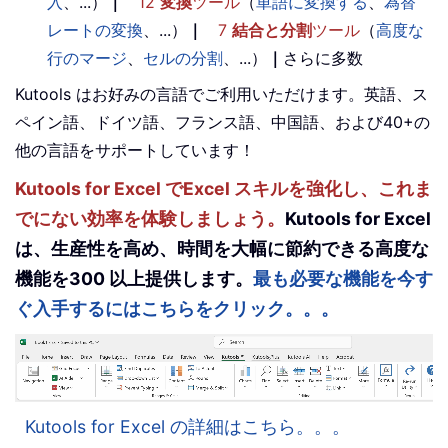
入
、...）
｜
12
変換
ツール
（
単語に変換する
、
為替
レートの変換
、...）
｜
7
結合と分割
ツール
（
高度な
行のマージ
、
セルの分割
、...）
｜
さらに多数
Kutools はお好みの言語でご利用いただけます。英語、ス
ペイン語、ドイツ語、フランス語、中国語、および40+の
他の言語をサポートしています！
Kutools for Excel でExcel スキルを強化し、これま
でにない効率を体験しましょう。
Kutools for Excel
は、生産性を高め、時間を大幅に節約できる高度な
機能を300 以上提供します。
最も必要な機能を今す
ぐ入手するにはこちらをクリック。。。
Kutools for Excel の詳細はこちら。。。