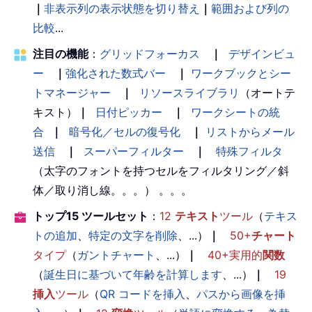
｜
非表示列の表示状態を切り替え
｜
範囲および列の
比較
...
注目の機能
：
グリッドフォーカス
｜
デザインビュ
ー
｜
強化された数式バー
｜
ワークブックとシー
トマネージャー
｜
リソースライブラリ
（オートテ
キスト）
｜
日付ピッカー
｜
ワークシートの統
合
｜
暗号化／セルの復号化
｜
リストからメール
送信
｜
スーパーフィルター
｜
特殊フィルタ
（太字のフォントを持つセルをフィルタリング／斜
体／取り消し線。。。） 。。。
トップ15 ツールセット
：
12
テキスト
ツール
（
テキス
トの追加
、
特定の文字を削除
、...）
｜
50+
チャート
タイプ
（
ガントチャート
、...）
｜
40+実用的
関数
（
誕生日に基づいて年齢を計算します
、...）
｜
19
挿入
ツール
（
QR コードを挿入
、
パスから画像を挿