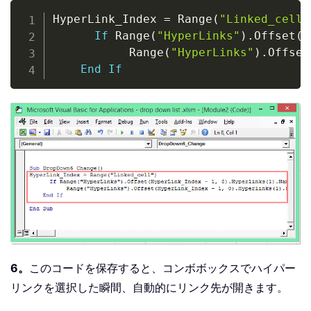
Copy
HyperLink_Index 
=
 Range
(
"Linked_cell"
If
 Range
(
"HyperLinks"
)
.
Offset
(
H
           Range
(
"HyperLinks"
)
.
Offset
End
If
6。
このコードを保存すると、コンボボックスでハイパー
リンクを選択した瞬間、自動的にリンク先が開きます。