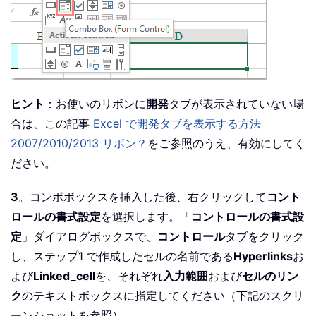
ヒント
：お使いのリボンに
開発
タブが表示されていない場
合は、この記事
Excel で開発タブを表示する方法
2007/2010/2013 リボン？
をご参照のうえ、有効にしてく
ださい。
3
。コンボボックスを挿入した後、右クリックして
コント
ロールの書式設定
を選択します。「
コントロールの書式設
定
」ダイアログボックスで、
コントロール
タブをクリック
し、ステップ1 で作成したセルの名前である
Hyperlinks
お
よび
Linked_cell
を、それぞれ
入力範囲
および
セルのリン
ク
のテキストボックスに指定してください（下記のスクリ
ーンショットを参照）。