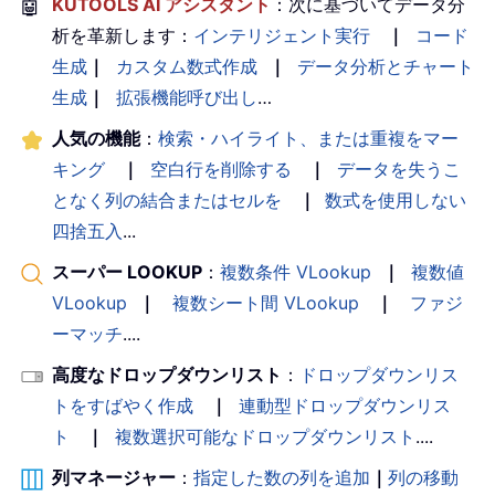
🤖
KUTOOLS AI アシスタント
：次に基づいてデータ分
析を革新します：
インテリジェント実行
｜
コード
生成
｜
カスタム数式作成
｜
データ分析とチャート
生成
｜
拡張機能呼び出し
…
人気の機能
：
検索・ハイライト、または重複をマー
キング
｜
空白行を削除する
｜
データを失うこ
となく列の結合またはセルを
｜
数式を使用しない
四捨五入
...
スーパー LOOKUP
：
複数条件 VLookup
｜
複数値
VLookup
｜
複数シート間 VLookup
｜
ファジ
ーマッチ
....
高度なドロップダウンリスト
：
ドロップダウンリス
トをすばやく作成
｜
連動型ドロップダウンリス
ト
｜
複数選択可能なドロップダウンリスト
....
列マネージャー
：
指定した数の列を追加
｜
列の移動