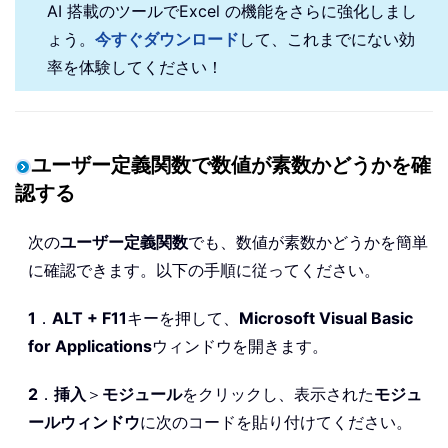
AI 搭載のツールでExcel の機能をさらに強化しまし
ょう。
今すぐダウンロード
して、これまでにない効
率を体験してください！
ユーザー定義関数で数値が素数かどうかを確
認する
次の
ユーザー定義関数
でも、数値が素数かどうかを簡単
に確認できます。以下の手順に従ってください。
1
．
ALT + F11
キーを押して、
Microsoft Visual Basic
for Applications
ウィンドウを開きます。
2
．
挿入
＞
モジュール
をクリックし、表示された
モジュ
ールウィンドウ
に次のコードを貼り付けてください。