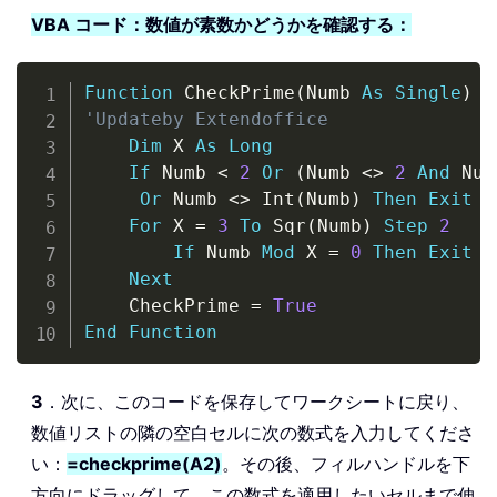
VBA コード：数値が素数かどうかを確認する：
Copy
Function
 CheckPrime
(
Numb 
As
Single
)
A
'Updateby Extendoffice
Dim
 X 
As
Long
If
 Numb 
<
2
Or
(
Numb 
<
>
2
And
 Num
Or
 Numb 
<
>
 Int
(
Numb
)
Then
Exit
F
For
 X 
=
3
To
 Sqr
(
Numb
)
Step
2
If
 Numb 
Mod
 X 
=
0
Then
Exit
F
Next
    CheckPrime 
=
True
End
Function
3
．次に、このコードを保存してワークシートに戻り、
数値リストの隣の空白セルに次の数式を入力してくださ
い：
=checkprime(A2)
。その後、フィルハンドルを下
方向にドラッグして、この数式を適用したいセルまで伸