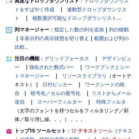
高度なドロップダウンリスト
：
ドロップダウンリス
トをすばやく作成
｜
連動型ドロップダウンリス
ト
｜
複数選択可能なドロップダウンリスト
....
列マネージャー
：
指定した数の列を追加
｜
列の移動
｜
非表示列の表示状態を切り替え
｜
範囲および列の
比較
...
注目の機能
：
グリッドフォーカス
｜
デザインビュ
ー
｜
強化された数式バー
｜
ワークブックとシー
トマネージャー
｜
リソースライブラリ
（オートテ
キスト）
｜
日付ピッカー
｜
ワークシートの統
合
｜
暗号化／セルの復号化
｜
リストからメール
送信
｜
スーパーフィルター
｜
特殊フィルタ
（太字のフォントを持つセルをフィルタリング／斜
体／取り消し線。。。） 。。。
トップ15 ツールセット
：
12
テキスト
ツール
（
テキス