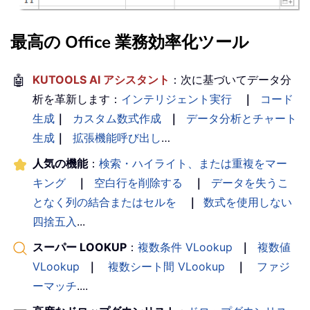
最高の Office 業務効率化ツール
🤖
KUTOOLS AI アシスタント
：次に基づいてデータ分
析を革新します：
インテリジェント実行
｜
コード
生成
｜
カスタム数式作成
｜
データ分析とチャート
生成
｜
拡張機能呼び出し
…
人気の機能
：
検索・ハイライト、または重複をマー
キング
｜
空白行を削除する
｜
データを失うこ
となく列の結合またはセルを
｜
数式を使用しない
四捨五入
...
スーパー LOOKUP
：
複数条件 VLookup
｜
複数値
VLookup
｜
複数シート間 VLookup
｜
ファジ
ーマッチ
....