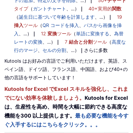
トの追加
、
特定の文字を削除
、...）
｜
50+
チャート
タイプ
（
ガントチャート
、...）
｜
40+実用的
関数
（
誕生日に基づいて年齢を計算します
、...）
｜
19
挿入
ツール
（
QR コードを挿入
、
パスから画像を挿
入
、...）
｜
12
変換
ツール
（
単語に変換する
、
為替
レートの変換
、...）
｜
7
結合と分割
ツール
（
高度な
行のマージ
、
セルの分割
、...）
｜
さらに多数
Kutools はお好みの言語でご利用いただけます。英語、ス
ペイン語、ドイツ語、フランス語、中国語、および40+の
他の言語をサポートしています！
Kutools for Excel でExcel スキルを強化し、これま
でにない効率を体験しましょう。
Kutools for Excel
は、生産性を高め、時間を大幅に節約できる高度な
機能を300 以上提供します。
最も必要な機能を今す
ぐ入手するにはこちらをクリック。。。