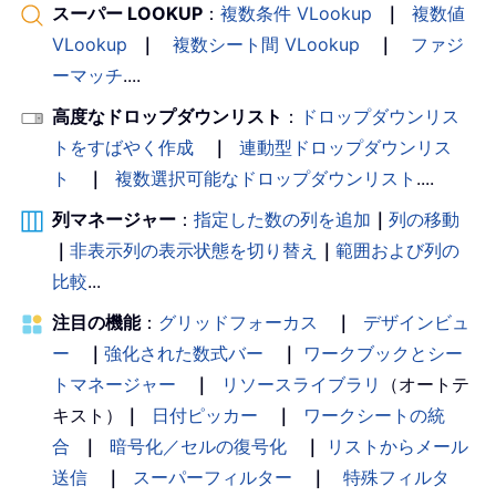
スーパー LOOKUP
：
複数条件 VLookup
｜
複数値
VLookup
｜
複数シート間 VLookup
｜
ファジ
ーマッチ
....
高度なドロップダウンリスト
：
ドロップダウンリス
トをすばやく作成
｜
連動型ドロップダウンリス
ト
｜
複数選択可能なドロップダウンリスト
....
列マネージャー
：
指定した数の列を追加
｜
列の移動
｜
非表示列の表示状態を切り替え
｜
範囲および列の
比較
...
注目の機能
：
グリッドフォーカス
｜
デザインビュ
ー
｜
強化された数式バー
｜
ワークブックとシー
トマネージャー
｜
リソースライブラリ
（オートテ
キスト）
｜
日付ピッカー
｜
ワークシートの統
合
｜
暗号化／セルの復号化
｜
リストからメール
送信
｜
スーパーフィルター
｜
特殊フィルタ