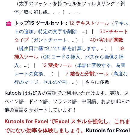
（太字のフォントを持つセルをフィルタリング／斜
体／取り消し線。。。） 。。。
トップ15 ツールセット
：
12
テキスト
ツール
（
テキス
トの追加
、
特定の文字を削除
、...）
｜
50+
チャート
タイプ
（
ガントチャート
、...）
｜
40+実用的
関数
（
誕生日に基づいて年齢を計算します
、...）
｜
19
挿入
ツール
（
QR コードを挿入
、
パスから画像を挿
入
、...）
｜
12
変換
ツール
（
単語に変換する
、
為替
レートの変換
、...）
｜
7
結合と分割
ツール
（
高度な
行のマージ
、
セルの分割
、...）
｜
さらに多数
Kutools はお好みの言語でご利用いただけます。英語、ス
ペイン語、ドイツ語、フランス語、中国語、および40+の
他の言語をサポートしています！
Kutools for Excel でExcel スキルを強化し、これま
でにない効率を体験しましょう。
Kutools for Excel