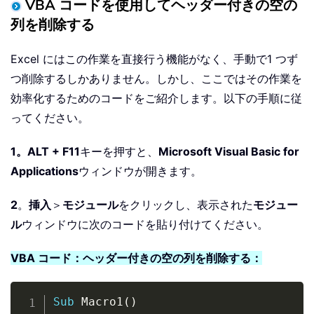
VBA コードを使用してヘッダー付きの空の
列を削除する
Excel にはこの作業を直接行う機能がなく、手動で1 つず
つ削除するしかありません。しかし、ここではその作業を
効率化するためのコードをご紹介します。以下の手順に従
ってください。
1。
ALT + F11
キーを押すと、
Microsoft Visual Basic for
Applications
ウィンドウが開きます。
2
。
挿入
＞
モジュール
をクリックし、表示された
モジュー
ル
ウィンドウに次のコードを貼り付けてください。
VBA コード：ヘッダー付きの空の列を削除する：
Copy
Sub
 Macro1
(
)