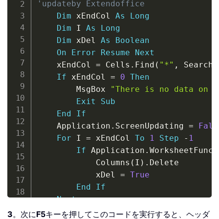
'updateby Extendoffice
Dim
 xEndCol 
As
Long
Dim
 I 
As
Long
Dim
 xDel 
As
Boolean
On
Error
Resume
Next
    xEndCol 
=
 Cells
.
Find
(
"*"
,
 SearchO
If
 xEndCol 
=
0
Then
        MsgBox 
"There is no data on "
Exit
Sub
End
If
    Application
.
ScreenUpdating 
=
Fals
For
 I 
=
 xEndCol 
To
1
Step
-
1
If
 Application
.
WorksheetFunct
            Columns
(
I
)
.
Delete

            xDel 
=
True
End
If
Next
If
 xDel 
Then
3
。次に
F5
キーを押してこのコードを実行すると、ヘッダ