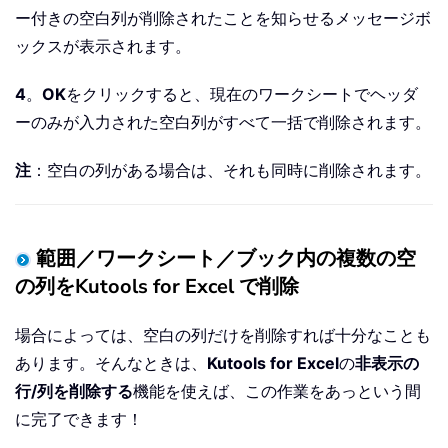
        MsgBox 
"All blank columns wit
ー付きの空白列が削除されたことを知らせるメッセージボ
Else
ックスが表示されます。
        MsgBox 
"There are no Columns 
End
If
4
。
OK
をクリックすると、現在のワークシートでヘッダ
    Application
.
ScreenUpdating 
=
True
ーのみが入力された空白列がすべて一括で削除されます。
End
Sub
注
：空白の列がある場合は、それも同時に削除されます。
範囲／ワークシート／ブック内の複数の空
の列をKutools for Excel で削除
場合によっては、空白の列だけを削除すれば十分なことも
あります。そんなときは、
Kutools for Excel
の
非表示の
行/列を削除する
機能を使えば、この作業をあっという間
に完了できます！