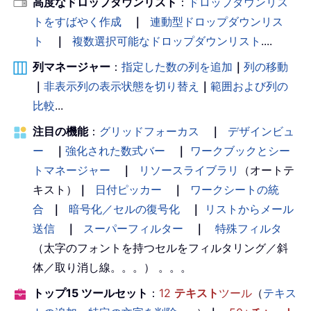
高度なドロップダウンリスト
：
ドロップダウンリス
トをすばやく作成
｜
連動型ドロップダウンリス
ト
｜
複数選択可能なドロップダウンリスト
....
列マネージャー
：
指定した数の列を追加
｜
列の移動
｜
非表示列の表示状態を切り替え
｜
範囲および列の
比較
...
注目の機能
：
グリッドフォーカス
｜
デザインビュ
ー
｜
強化された数式バー
｜
ワークブックとシー
トマネージャー
｜
リソースライブラリ
（オートテ
キスト）
｜
日付ピッカー
｜
ワークシートの統
合
｜
暗号化／セルの復号化
｜
リストからメール
送信
｜
スーパーフィルター
｜
特殊フィルタ
（太字のフォントを持つセルをフィルタリング／斜
体／取り消し線。。。） 。。。
トップ15 ツールセット
：
12
テキスト
ツール
（
テキス