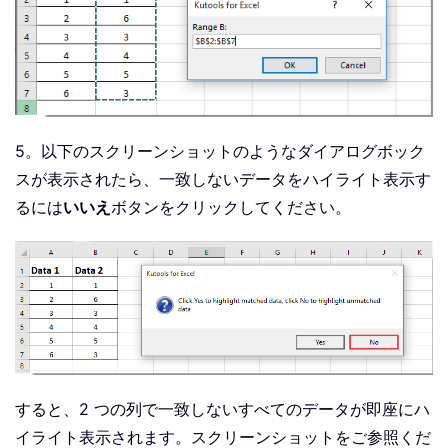
    xRg1
.
Interior
.
ColorIndex 
=
 xlNo

For
 I 
=
1
To
 xRg1
.
Count

Set
 xCell1 
=
 xRg1
.
Cells
(
I
)
Set
 xCell2 
=
 xRg2
.
Cells
(
I
)
If
 xCell1
.
Value 
=
 xCell2
.
Valu
If
Not
 xDiffs 
Then
5。以下のスクリーンショットのようなダイアログボック
                xCell1
.
Interior
.
Color
スが表示されたら、一致しないデータをハイライト表示す
                xCell2
.
Interior
.
Color
るには
いいえ
ボタンをクリックしてください。
End
If
Else
If
 xDiffs 
Then
                xCell1
.
Interior
.
Color
                xCell2
.
Interior
.
Color
End
If
End
If
Next
    Application
.
ScreenUpdating 
=
True
すると、2 つの列で一致しないすべてのデータが即座にハ
End
Sub
イライト表示されます。スクリーンショットをご参照くだ