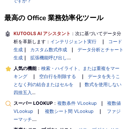
ですか？
最高の Office 業務効率化ツール
🤖
KUTOOLS AI アシスタント
：次に基づいてデータ分
析を革新します：
インテリジェント実行
｜
コード
生成
｜
カスタム数式作成
｜
データ分析とチャート
生成
｜
拡張機能呼び出し
…
人気の機能
：
検索・ハイライト、または重複をマー
キング
｜
空白行を削除する
｜
データを失うこ
となく列の結合またはセルを
｜
数式を使用しない
四捨五入
...
スーパー LOOKUP
：
複数条件 VLookup
｜
複数値
VLookup
｜
複数シート間 VLookup
｜
ファジ
ーマッチ
....