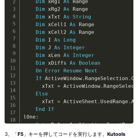
Dim
 xRg1 
As
 Range

Dim
 xRg2 
As
 Range

Dim
 xTxt 
As
String
Dim
 xCell1 
As
 Range

Dim
 xCell2 
As
 Range

Dim
 I 
As
Long
Dim
 J 
As
Integer
Dim
 xLen 
As
Integer
Dim
 xDiffs 
As
Boolean
On
Error
Resume
Next
If
 ActiveWindow
.
RangeSelection
.
Co
      xTxt 
=
 ActiveWindow
.
RangeSelect
Else
      xTxt 
=
 ActiveSheet
.
UsedRange
.
Ad
End
If
lOne
:
Set
 xRg1 
=
 Application
.
InputBox
(
"
If
 xRg1 
Is
Nothing
Then
Exit
Sub
3。「
F5
」キーを押してコードを実行します。
Kutools