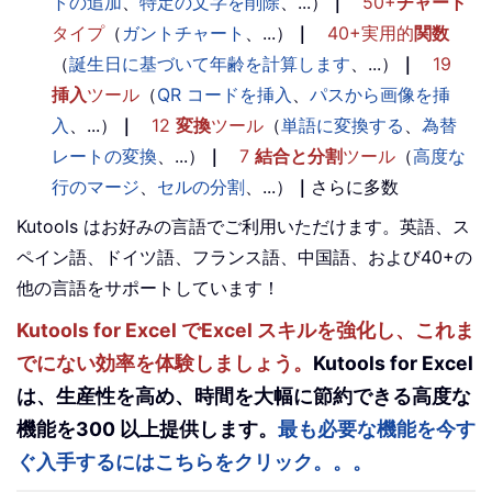
トの追加
、
特定の文字を削除
、...）
｜
50+
チャート
タイプ
（
ガントチャート
、...）
｜
40+実用的
関数
（
誕生日に基づいて年齢を計算します
、...）
｜
19
挿入
ツール
（
QR コードを挿入
、
パスから画像を挿
入
、...）
｜
12
変換
ツール
（
単語に変換する
、
為替
レートの変換
、...）
｜
7
結合と分割
ツール
（
高度な
行のマージ
、
セルの分割
、...）
｜
さらに多数
Kutools はお好みの言語でご利用いただけます。英語、ス
ペイン語、ドイツ語、フランス語、中国語、および40+の
他の言語をサポートしています！
Kutools for Excel でExcel スキルを強化し、これま
でにない効率を体験しましょう。
Kutools for Excel
は、生産性を高め、時間を大幅に節約できる高度な
機能を300 以上提供します。
最も必要な機能を今す
ぐ入手するにはこちらをクリック。。。