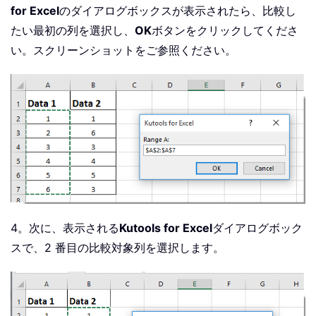
If
 xRg1
.
Columns
.
Count 
>
1
Or
 xRg1
for Excel
のダイアログボックスが表示されたら、比較し
        MsgBox 
" Multiple ranges or c
たい最初の列を選択し、
OK
ボタンをクリックしてくださ
GoTo
 lOne

い。スクリーンショットをご参照ください。
End
If
lTwo
:
Set
 xRg2 
=
 Application
.
InputBox
(
"
If
 xRg2 
Is
Nothing
Then
Exit
Sub
If
 xRg2
.
Columns
.
Count 
>
1
Or
 xRg2
        MsgBox 
"Multiple ranges or co
GoTo
 lTwo

End
If
If
 xRg1
.
CountLarge 
<
>
 xRg2
.
CountL
       MsgBox 
"Two ranges must have t
4。次に、表示される
Kutools for Excel
ダイアログボック
GoTo
 lTwo

スで、2 番目の比較対象列を選択します。
End
If
    xDiffs 
=
(
MsgBox
(
"Click Yes to hi
    Application
.
ScreenUpdating 
=
Fals
    xRg2
.
Interior
.
ColorIndex 
=
 xlNo
