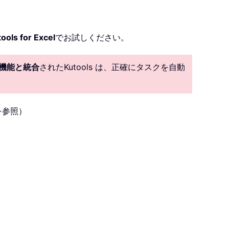
ools for Excel
でお試しください。
I 機能と統合
されたKutools は、正確にタスクを自動
を参照）