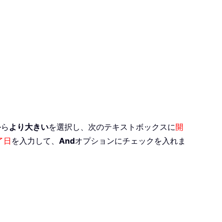
から
より大きい
を選択し、次のテキストボックスに
開
了日
を入力して、
And
オプションにチェックを入れま