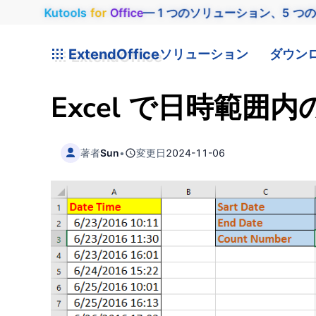
Kutools
for
Office
— 1 つのソリューション、5 つ
ExtendOffice
ソリューション
ダウン
Excel で日時範
著者
Sun
•
変更日
2024-11-06