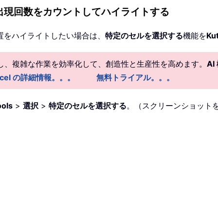
付範囲内の出現回数をカウントしてハイライトする
置をハイライトしたい場合は、
特定のセルを選択する
機能を
Kut
供し、複雑な作業を効率化して、創造性と生産性を高めます。
A
r Excel の詳細情報。。。
無料トライアル。。。
ools
>
選択
>
特定のセルを選択する
。（スクリーンショット