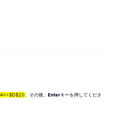
14<=$D$2))
。その後、
Enter
キーを押してくださ