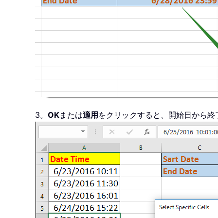
3。
OK
または
適用
をクリックすると、開始日から終