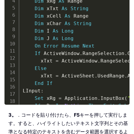
Dim
 xRg 
As
 Range

Dim
 xTxt 
As
String
Dim
 xCell 
As
 Range

Dim
 xChar 
As
String
Dim
 I 
As
Long
Dim
 J 
As
Long
On
Error
Resume
Next
If
 ActiveWindow
.
RangeSelection
.
Co
      xTxt 
=
 ActiveWindow
.
RangeSelect
Else
      xTxt 
=
 ActiveSheet
.
UsedRange
.
Ad
End
If
LInput
:
Set
 xRg 
=
 Application
.
InputBox
(
"p
If
 xRg 
Is
Nothing
Then
Exit
Sub
If
 xRg
.
Areas
.
Count 
>
1
Then
3。
．コードを貼り付けたら、
F5
キーを押して実行しま
        MsgBox 
"not support multiple 
す。すると、ハイライトしたいテキスト文字列とその基
GoTo
 LInput

準となる特定のテキストを含むデータ範囲を選択するよ