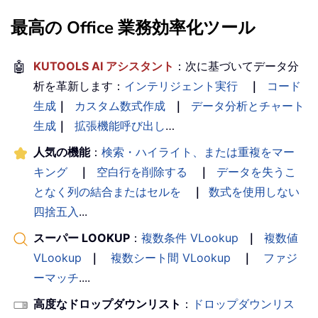
最高の Office 業務効率化ツール
🤖
KUTOOLS AI アシスタント
：次に基づいてデータ分
析を革新します：
インテリジェント実行
｜
コード
生成
｜
カスタム数式作成
｜
データ分析とチャート
生成
｜
拡張機能呼び出し
…
人気の機能
：
検索・ハイライト、または重複をマー
キング
｜
空白行を削除する
｜
データを失うこ
となく列の結合またはセルを
｜
数式を使用しない
四捨五入
...
スーパー LOOKUP
：
複数条件 VLookup
｜
複数値
VLookup
｜
複数シート間 VLookup
｜
ファジ
ーマッチ
....
高度なドロップダウンリスト
：
ドロップダウンリス