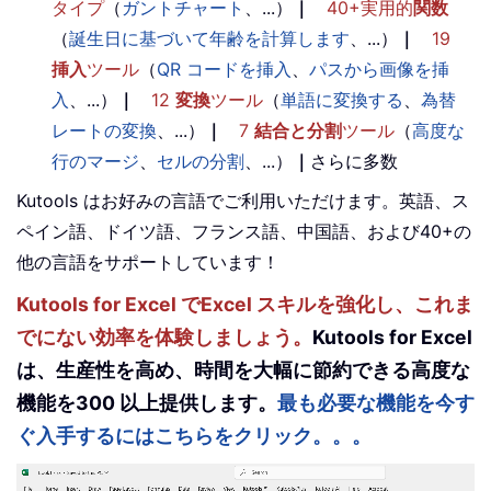
タイプ
（
ガントチャート
、...）
｜
40+実用的
関数
（
誕生日に基づいて年齢を計算します
、...）
｜
19
挿入
ツール
（
QR コードを挿入
、
パスから画像を挿
入
、...）
｜
12
変換
ツール
（
単語に変換する
、
為替
レートの変換
、...）
｜
7
結合と分割
ツール
（
高度な
行のマージ
、
セルの分割
、...）
｜
さらに多数
Kutools はお好みの言語でご利用いただけます。英語、ス
ペイン語、ドイツ語、フランス語、中国語、および40+の
他の言語をサポートしています！
Kutools for Excel でExcel スキルを強化し、これま
でにない効率を体験しましょう。
Kutools for Excel
は、生産性を高め、時間を大幅に節約できる高度な
機能を300 以上提供します。
最も必要な機能を今す
ぐ入手するにはこちらをクリック。。。