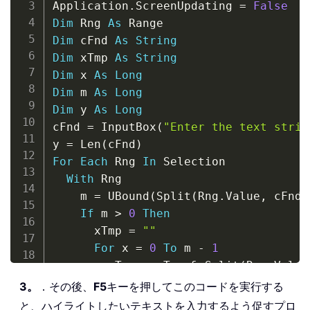
Application
.
ScreenUpdating 
=
False
Dim
 Rng 
As
Dim
 cFnd 
As
String
Dim
 xTmp 
As
String
Dim
 x 
As
Long
Dim
 m 
As
Long
Dim
 y 
As
Long
cFnd 
=
 InputBox
(
"Enter the text strin
y 
=
 Len
(
cFnd
)
For
Each
 Rng 
In
 Selection

With
 Rng

    m 
=
 UBound
(
Split
(
Rng
.
Value
,
 cFnd
)
If
 m 
>
0
Then
      xTmp 
=
""
For
 x 
=
0
To
 m 
-
1
        xTmp 
=
 xTmp 
&
 Split
(
Rng
.
Value
.
Characters
(
Start
:
=
Len
(
xTmp
)
3。
．その後、
F5
キーを押してこのコードを実行する
        xTmp 
=
 xTmp 
&
 cFnd

と、ハイライトしたいテキストを入力するよう促すプロ