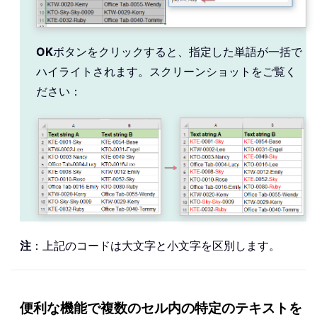
xTmp 
=
 xTmp 
&
Next
End
If
OK
ボタンをクリックすると、指定した単語が一括で
Next
ハイライトされます。スクリーンショットをご覧く
End
With
ださい：
Next
 Rng

Application
.
ScreenUpdating 
=
True
End
Sub
注
：上記のコードは大文字と小文字を区別します。
便利な機能で複数のセル内の特定のテキストを