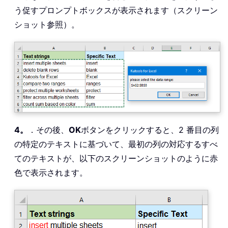
End
If
う促すプロンプトボックスが表示されます（スクリーン
If
 xRg
.
Columns
.
Count 
<
>
2
Then
ショット参照）。
        MsgBox 
"the selected range ca
GoTo
 LInput

End
If
For
 I 
=
0
To
 xRg
.
Rows
.
Count 
-
1
        xStr 
=
 xRg
.
Range
(
"B1"
)
.
Offset
With
 xRg
.
Range
(
"A1"
)
.
Offset
(
I
.
Font
.
ColorIndex 
=
1
For
 J 
=
1
To
 Len
(
.
Text
)
4。
．その後、
OK
ボタンをクリックすると、2 番目の列
If
 Mid
(
.
Text
,
 J
,
 Len
(
Next
の特定のテキストに基づいて、最初の列の対応するすべ
End
With
てのテキストが、以下のスクリーンショットのように赤
Next
色で表示されます。
End
Sub