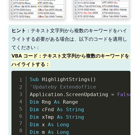
ヒント
：テキスト文字列から複数のキーワードをハイ
ライトする必要がある場合は、以下のコードを適用し
てください：
VBA コード：テキスト文字列から複数のキーワードを
ハイライトする：
Copy
Sub
 HighlightStrings
(
)
'Updateby Extendoffice
Application
.
ScreenUpdating 
=
False
Dim
 Rng 
As
Dim
 cFnd 
As
String
Dim
 xTmp 
As
String
Dim
 x 
As
Long
Dim
 m 
As
Long