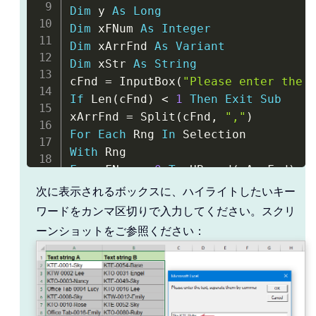
Dim
 y 
As
Long
Dim
 xFNum 
As
Integer
Dim
 xArrFnd 
As
Variant
Dim
 xStr 
As
String
cFnd 
=
 InputBox
(
"Please enter the 
If
 Len
(
cFnd
)
<
1
Then
Exit
Sub
xArrFnd 
=
 Split
(
cFnd
,
","
)
For
Each
 Rng 
In
With
For
 xFNum 
=
0
To
 UBound
(
xArrFnd
)
xStr 
=
 xArrFnd
(
xFNum
)
次に表示されるボックスに、ハイライトしたいキー
y 
=
 Len
(
xStr
)
ワードをカンマ区切りで入力してください。スクリ
m 
=
 UBound
(
Split
(
Rng
.
Value
,
 xStr
)
)
ーンショットをご参照ください：
If
 m 
>
0
Then
xTmp 
=
""
For
 x 
=
0
To
 m 
-
1
xTmp 
=
 xTmp 
&
 Split
(
Rng
.
Value
,
 xSt
.
Characters
(
Start
:
=
Len
(
xTmp
)
+
1
,
 