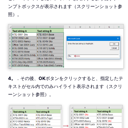
Next
ンプトボックスが表示されます（スクリーンショット参
End
If
照）。
End
With
Next
 Rng

Application
.
ScreenUpdating 
=
True
End
Sub
4。
．その後、
OK
ボタンをクリックすると、指定したテ
キストがセル内でのみハイライト表示されます（スクリ
ーンショット参照）。