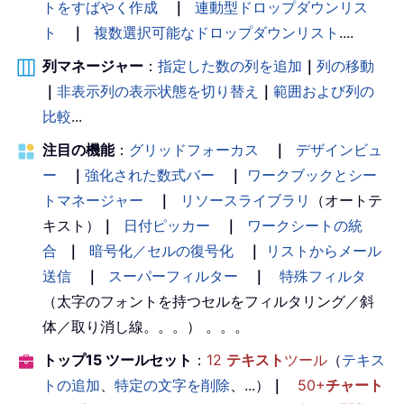
トをすばやく作成
｜
連動型ドロップダウンリス
ト
｜
複数選択可能なドロップダウンリスト
....
列マネージャー
：
指定した数の列を追加
｜
列の移動
｜
非表示列の表示状態を切り替え
｜
範囲および列の
比較
...
注目の機能
：
グリッドフォーカス
｜
デザインビュ
ー
｜
強化された数式バー
｜
ワークブックとシー
トマネージャー
｜
リソースライブラリ
（オートテ
キスト）
｜
日付ピッカー
｜
ワークシートの統
合
｜
暗号化／セルの復号化
｜
リストからメール
送信
｜
スーパーフィルター
｜
特殊フィルタ
（太字のフォントを持つセルをフィルタリング／斜
体／取り消し線。。。） 。。。
トップ15 ツールセット
：
12
テキスト
ツール
（
テキス
トの追加
、
特定の文字を削除
、...）
｜
50+
チャート