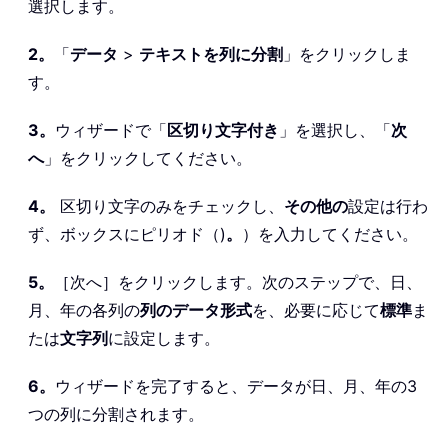
選択します。
2。
「
データ
>
テキストを列に分割
」をクリックしま
す。
3。
ウィザードで「
区切り文字付き
」を選択し、「
次
へ
」をクリックしてください。
4。
区切り文字のみをチェックし、
その他の
設定は行わ
ず、ボックスにピリオド（)
。
）を入力してください。
5。
［次へ］をクリックします。次のステップで、日、
月、年の各列の
列のデータ形式
を、必要に応じて
標準
ま
たは
文字列
に設定します。
6。
ウィザードを完了すると、データが日、月、年の3
つの列に分割されます。