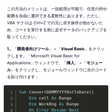
この方法のメリットは、一括処理が可能で、任意の列や
範囲を自由に選択できる柔軟性にあります。ただし、
VBA マクロは Ctrl+Z での元に戻す操作が効かないた
め、コードを実行する前に必ずデータのバックアップを
取ってください。
1。
「
開発者向けツール
」＞「
Visual Basic
」をクリッ
クします。「Microsoft Visual Basic for
Applications」ウィンドウで、「
挿入
」＞「
モジュー
ル
」をクリックし、モジュールウィンドウに次のコード
を貼り付けます：
Copy
Sub
 ConvertDDMMYYYYDotToDate
(
)
Dim
 cell 
As
 Range

Dim
 WorkRng 
As
 Range

On
Error
Resume
Next