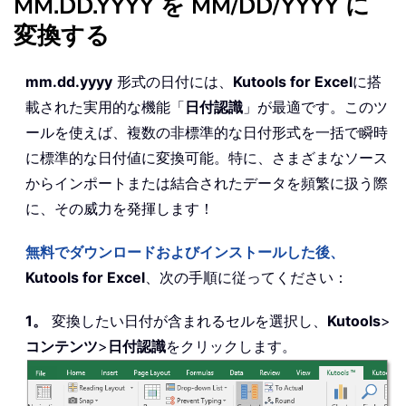
MM.DD.YYYY を MM/DD/YYYY に
変換する
mm.dd.yyyy
形式の日付には、
Kutools for Excel
に搭
載された実用的な機能「
日付認識
」が最適です。このツ
ールを使えば、複数の非標準的な日付形式を一括で瞬時
に標準的な日付値に変換可能。特に、さまざまなソース
からインポートまたは結合されたデータを頻繁に扱う際
に、その威力を発揮します！
無料でダウンロードおよびインストールした後、
Kutools for Excel
、次の手順に従ってください：
1。
変換したい日付が含まれるセルを選択し、
Kutools
>
コンテンツ
>
日付認識
をクリックします。