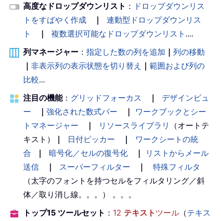
高度なドロップダウンリスト
：
ドロップダウンリス
トをすばやく作成
｜
連動型ドロップダウンリス
ト
｜
複数選択可能なドロップダウンリスト
....
列マネージャー
：
指定した数の列を追加
｜
列の移動
｜
非表示列の表示状態を切り替え
｜
範囲および列の
比較
...
注目の機能
：
グリッドフォーカス
｜
デザインビュ
ー
｜
強化された数式バー
｜
ワークブックとシー
トマネージャー
｜
リソースライブラリ
（オートテ
キスト）
｜
日付ピッカー
｜
ワークシートの統
合
｜
暗号化／セルの復号化
｜
リストからメール
送信
｜
スーパーフィルター
｜
特殊フィルタ
（太字のフォントを持つセルをフィルタリング／斜
体／取り消し線。。。） 。。。
トップ15 ツールセット
：
12
テキスト
ツール
（
テキス