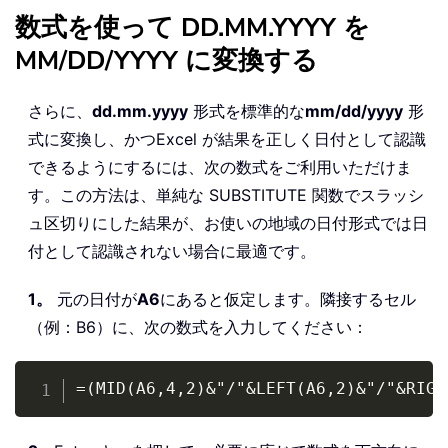
数式を使って DD.MM.YYYY を
MM/DD/YYYY に変換する
さらに、
dd.mm.yyyy
形式を標準的な
mm/dd/yyyy
形
式に変換し、かつExcel が結果を正しく日付として認識
できるようにするには、次の数式をご利用いただけま
す。この方法は、単純な SUBSTITUTE 関数でスラッシ
ュ区切りにした結果が、お使いの地域の日付形式では日
付として認識されない場合に最適です。
1。
元の日付が
A6
にあると仮定します。隣接するセル
（例：B6）に、次の数式を入力してください：
Copy
=(MID(A6,4,2)&"/"&LEFT(A6,2)&"/"&RIGH