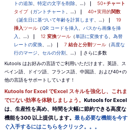
トの追加
、
特定の文字を削除
、...）
｜
50+
チャート
タイプ
（
ガントチャート
、...）
｜
40+実用的
関数
（
誕生日に基づいて年齢を計算します
、...）
｜
19
挿入
ツール
（
QR コードを挿入
、
パスから画像を挿
入
、...）
｜
12
変換
ツール
（
単語に変換する
、
為替
レートの変換
、...）
｜
7
結合と分割
ツール
（
高度な
行のマージ
、
セルの分割
、...）
｜
さらに多数
Kutools はお好みの言語でご利用いただけます。英語、ス
ペイン語、ドイツ語、フランス語、中国語、および40+の
他の言語をサポートしています！
Kutools for Excel でExcel スキルを強化し、これま
でにない効率を体験しましょう。
Kutools for Excel
は、生産性を高め、時間を大幅に節約できる高度な
機能を300 以上提供します。
最も必要な機能を今す
ぐ入手するにはこちらをクリック。。。