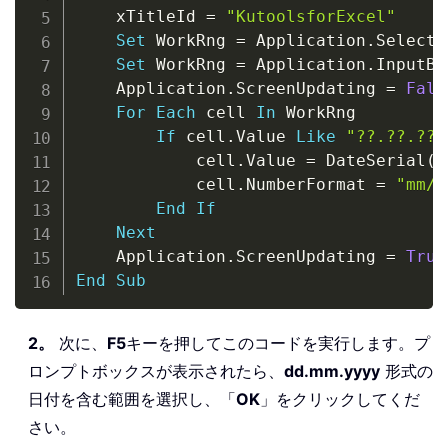
    xTitleId 
=
"KutoolsforExcel"
Set
 WorkRng 
=
 Application
.
Selectio
Set
 WorkRng 
=
 Application
.
InputBo
    Application
.
ScreenUpdating 
=
Fals
For
Each
 cell 
In
 WorkRng

If
 cell
.
Value 
Like
"??.??.???
            cell
.
Value 
=
 DateSerial
(
R
            cell
.
NumberFormat 
=
"mm/d
End
If
Next
    Application
.
ScreenUpdating 
=
True
End
Sub
2。
次に、
F5
キーを押してこのコードを実行します。プ
ロンプトボックスが表示されたら、
dd.mm.yyyy
形式の
日付を含む範囲を選択し、「
OK
」をクリックしてくだ
さい。