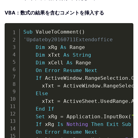
VBA：数式の結果を含むコメントを挿入する
Copy
Sub
 ValueToComment
(
)
'Updateby20160711Extendoffice
Dim
 xRg 
As
 Range

Dim
 xTxt 
As
String
Dim
 xCell 
As
 Range

On
Error
Resume
Next
If
 ActiveWindow
.
RangeSelection
.
Co
      xTxt 
=
 ActiveWindow
.
RangeSelect
Else
      xTxt 
=
 ActiveSheet
.
UsedRange
.
Ad
End
If
Set
 xRg 
=
 Application
.
InputBox
(
"S
If
 xRg 
Is
Nothing
Then
Exit
Sub
On
Error
Resume
Next