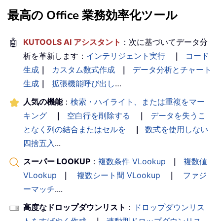
最高の Office 業務効率化ツール
🤖
KUTOOLS AI アシスタント
：次に基づいてデータ分
析を革新します：
インテリジェント実行
｜
コード
生成
｜
カスタム数式作成
｜
データ分析とチャート
生成
｜
拡張機能呼び出し
…
人気の機能
：
検索・ハイライト、または重複をマー
キング
｜
空白行を削除する
｜
データを失うこ
となく列の結合またはセルを
｜
数式を使用しない
四捨五入
...
スーパー LOOKUP
：
複数条件 VLookup
｜
複数値
VLookup
｜
複数シート間 VLookup
｜
ファジ
ーマッチ
....
高度なドロップダウンリスト
：
ドロップダウンリス