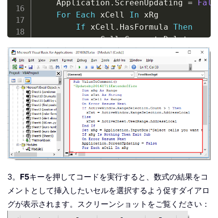
    Application
.
ScreenUpdating 
=
Fals
For
Each
 xCell 
In
 xRg

If
 xCell
.
HasFormula 
Then
            xCell
.
Comment
.
Delete

            xCell
.
AddComment 
CStr
(
xCe
End
If
Next
    Application
.
ScreenUpdating 
=
True
End
Sub
3。
F5
キーを押してコードを実行すると、数式の結果をコ
メントとして挿入したいセルを選択するよう促すダイアロ
グが表示されます。スクリーンショットをご覧ください：