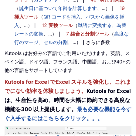
（
誕生日に基づいて年齢を計算します
、...）
｜
19
挿入
ツール
（
QR コードを挿入
、
パスから画像を挿
入
、...）
｜
12
変換
ツール
（
単語に変換する
、
為替
レートの変換
、...）
｜
7
結合と分割
ツール
（
高度な
行のマージ
、
セルの分割
、...）
｜
さらに多数
Kutools はお好みの言語でご利用いただけます。英語、ス
ペイン語、ドイツ語、フランス語、中国語、および40+の
他の言語をサポートしています！
Kutools for Excel でExcel スキルを強化し、これま
でにない効率を体験しましょう。
Kutools for Excel
は、生産性を高め、時間を大幅に節約できる高度な
機能を300 以上提供します。
最も必要な機能を今す
ぐ入手するにはこちらをクリック。。。