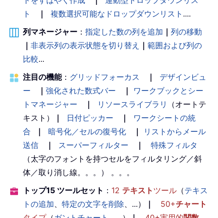
トをすばやく作成
｜
連動型ドロップダウンリス
ト
｜
複数選択可能なドロップダウンリスト
....
列マネージャー
：
指定した数の列を追加
｜
列の移動
｜
非表示列の表示状態を切り替え
｜
範囲および列の
比較
...
注目の機能
：
グリッドフォーカス
｜
デザインビュ
ー
｜
強化された数式バー
｜
ワークブックとシー
トマネージャー
｜
リソースライブラリ
（オートテ
キスト）
｜
日付ピッカー
｜
ワークシートの統
合
｜
暗号化／セルの復号化
｜
リストからメール
送信
｜
スーパーフィルター
｜
特殊フィルタ
（太字のフォントを持つセルをフィルタリング／斜
体／取り消し線。。。） 。。。
トップ15 ツールセット
：
12
テキスト
ツール
（
テキス
トの追加
、
特定の文字を削除
、...）
｜
50+
チャート
タイプ
（
ガントチャート
、...）
｜
40+実用的
関数