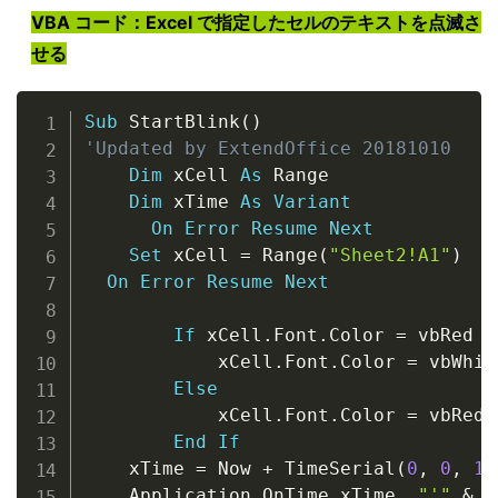
VBA コード：Excel で指定したセルのテキストを点滅さ
せる
Copy
Sub
 StartBlink
(
)
'Updated by ExtendOffice 20181010
Dim
 xCell 
As
 Range

Dim
 xTime 
As
Variant
On
Error
Resume
Next
Set
 xCell 
=
 Range
(
"Sheet2!A1"
)
On
Error
Resume
Next
If
 xCell
.
Font
.
Color 
=
 vbRed 
T
            xCell
.
Font
.
Color 
=
 vbWhite
Else
            xCell
.
Font
.
Color 
=
 vbRed

End
If
    xTime 
=
 Now 
+
 TimeSerial
(
0
,
0
,
1
)
    Application
.
OnTime xTime
,
"'"
&
 T