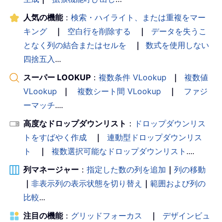
人気の機能
：
検索・ハイライト、または重複をマー
キング
｜
空白行を削除する
｜
データを失うこ
となく列の結合またはセルを
｜
数式を使用しない
四捨五入
...
スーパー LOOKUP
：
複数条件 VLookup
｜
複数値
VLookup
｜
複数シート間 VLookup
｜
ファジ
ーマッチ
....
高度なドロップダウンリスト
：
ドロップダウンリス
トをすばやく作成
｜
連動型ドロップダウンリス
ト
｜
複数選択可能なドロップダウンリスト
....
列マネージャー
：
指定した数の列を追加
｜
列の移動
｜
非表示列の表示状態を切り替え
｜
範囲および列の
比較
...
注目の機能
：
グリッドフォーカス
｜
デザインビュ