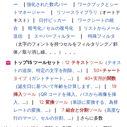
ー
｜
強化された数式バー
｜
ワークブックとシー
トマネージャー
｜
リソースライブラリ
（オートテ
キスト）
｜
日付ピッカー
｜
ワークシートの統
合
｜
暗号化／セルの復号化
｜
リストからメール
送信
｜
スーパーフィルター
｜
特殊フィルタ
（太字のフォントを持つセルをフィルタリング／斜
体／取り消し線。。。） 。。。
トップ15 ツールセット
：
12
テキスト
ツール
（
テキス
トの追加
、
特定の文字を削除
、...）
｜
50+
チャート
タイプ
（
ガントチャート
、...）
｜
40+実用的
関数
（
誕生日に基づいて年齢を計算します
、...）
｜
19
挿入
ツール
（
QR コードを挿入
、
パスから画像を挿
入
、...）
｜
12
変換
ツール
（
単語に変換する
、
為替
レートの変換
、...）
｜
7
結合と分割
ツール
（
高度な
行のマージ
、
セルの分割
、...）
｜
さらに多数