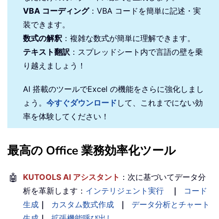
VBA コーディング
：VBA コードを簡単に記述・実
装できます。
数式の解釈
：複雑な数式が簡単に理解できます。
テキスト翻訳
：スプレッドシート内で言語の壁を乗
り越えましょう！
AI 搭載のツールでExcel の機能をさらに強化しまし
ょう。
今すぐダウンロード
して、これまでにない効
率を体験してください！
最高の Office 業務効率化ツール
🤖
KUTOOLS AI アシスタント
：次に基づいてデータ分
析を革新します：
インテリジェント実行
｜
コード
生成
｜
カスタム数式作成
｜
データ分析とチャート
生成
｜
拡張機能呼び出し
…