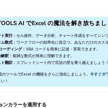
TOOLS AI でExcel の魔法を解き放ちま
ート実行
：セル操作、データ分析、チャート作成をすべてシン
タム数式
：ワークフローの効率化に役立つ、あなただけのカス
 コーディング
：VBA コードを簡単に記述・実装できます。
の解釈
：複雑な数式が簡単に理解できます。
スト翻訳
：スプレッドシート内で言語の壁を乗り越えましょう
搭載のツールでExcel の機能をさらに強化しましょう。
今すぐダ
さい！
ションカラーを適用する