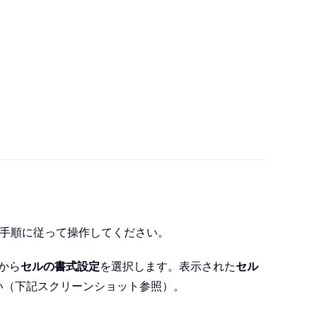
の手順に従って操作してください。
から
セルの書式設定
を選択します。表示された
セル
い（下記スクリーンショット参照）。