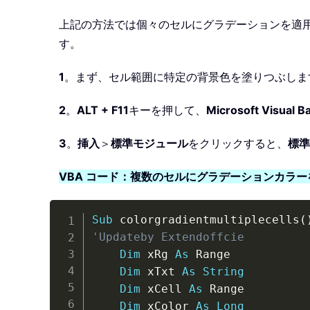
上記の方法では個々のセルにグラデーションを適用
す。
1
。まず、セル範囲に特定の背景色を塗りつぶしま
2
。
ALT + F11
キーを押して、
Microsoft Visual Ba
3
。
挿入
＞
標準モジュール
をクリックすると、
標準
VBA コード：複数のセルにグラデーションカラ
Sub
 colorgradientmultiplecells
(
'Updateby Extendoffcie 
Dim
 xRg 
As
 Range

Dim
 xTxt 
As
String
Dim
 xCell 
As
 Range

Dim
 xColor 
As
Long