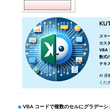
KU
スマ
カス
VBA
数式
テキ
AI 
くだ
VBA コードで複数のセルにグラデー