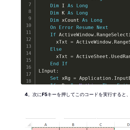
Dim
 I 
As
Long
Dim
 K 
As
Long
Dim
 xCount 
As
Long
On
Error
Resume
Next
If
 ActiveWindow
.
RangeSelect
      xTxt 
=
 ActiveWindow
.
Range
Else
      xTxt 
=
 ActiveSheet
.
UsedRa
End
If
LInput
:
Set
 xRg 
=
 Application
.
Input
If
 xRg 
Is
Nothing
Then
Exit
If
 xRg
.
Areas
.
Count 
>
1
Then
4
。次に
F5
キーを押してこのコードを実行すると
        MsgBox 
"does not suppor
GoTo
 LInput

End
If
On
Error
Resume
Next
    Application
.
ScreenUpdating 