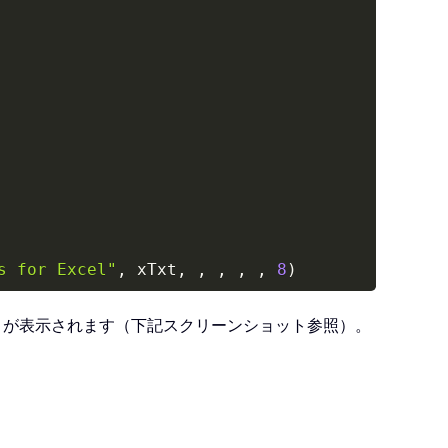
s for Excel"
,
 xTxt
,
,
,
,
,
8
)
トが表示されます（下記スクリーンショット参照）。
ls for Excel"