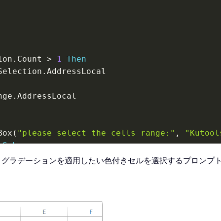
ion
.
Count 
>
1
Then
Selection
.
AddressLocal

nge
.
AddressLocal

Box
(
"please select the cells range:"
,
"Kutool
Sub
、グラデーションを適用したい色付きセルを選択するプロンプ
t multiple selections"
,
 vbInformation
,
"Kutoo
=
False