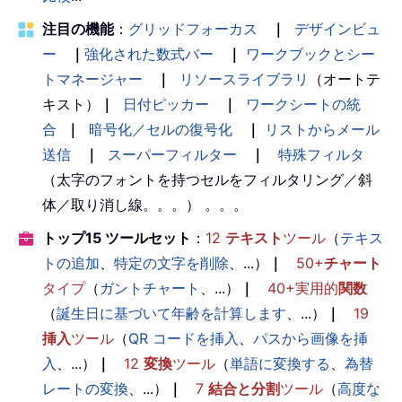
注目の機能
：
グリッドフォーカス
｜
デザインビュ
ー
｜
強化された数式バー
｜
ワークブックとシー
トマネージャー
｜
リソースライブラリ
（オートテ
キスト）
｜
日付ピッカー
｜
ワークシートの統
合
｜
暗号化／セルの復号化
｜
リストからメール
送信
｜
スーパーフィルター
｜
特殊フィルタ
（太字のフォントを持つセルをフィルタリング／斜
体／取り消し線。。。） 。。。
トップ15 ツールセット
：
12
テキスト
ツール
（
テキス
トの追加
、
特定の文字を削除
、...）
｜
50+
チャート
タイプ
（
ガントチャート
、...）
｜
40+実用的
関数
（
誕生日に基づいて年齢を計算します
、...）
｜
19
挿入
ツール
（
QR コードを挿入
、
パスから画像を挿
入
、...）
｜
12
変換
ツール
（
単語に変換する
、
為替
レートの変換
、...）
｜
7
結合と分割
ツール
（
高度な