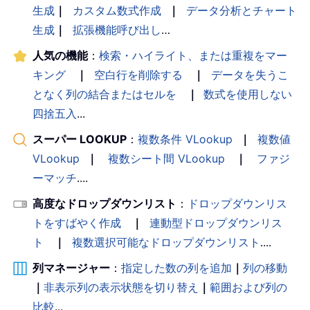
生成
｜
カスタム数式作成
｜
データ分析とチャート
生成
｜
拡張機能呼び出し
…
人気の機能
：
検索・ハイライト、または重複をマー
キング
｜
空白行を削除する
｜
データを失うこ
となく列の結合またはセルを
｜
数式を使用しない
四捨五入
...
スーパー LOOKUP
：
複数条件 VLookup
｜
複数値
VLookup
｜
複数シート間 VLookup
｜
ファジ
ーマッチ
....
高度なドロップダウンリスト
：
ドロップダウンリス
トをすばやく作成
｜
連動型ドロップダウンリス
ト
｜
複数選択可能なドロップダウンリスト
....
列マネージャー
：
指定した数の列を追加
｜
列の移動
｜
非表示列の表示状態を切り替え
｜
範囲および列の
比較
...