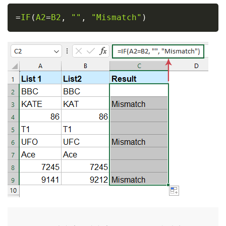
Copy
=
IF
(
A2
=
B2
,
""
,
"Mismatch"
)