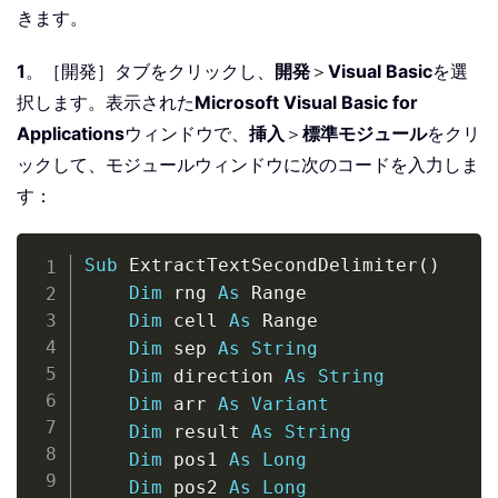
きます。
1
。［開発］タブをクリックし、
開発
＞
Visual Basic
を選
択します。表示された
Microsoft Visual Basic for
Applications
ウィンドウで、
挿入
＞
標準モジュール
をクリ
ックして、モジュールウィンドウに次のコードを入力しま
す：
Copy
Sub
 ExtractTextSecondDelimiter
(
)
Dim
 rng 
As
 Range

Dim
 cell 
As
 Range

Dim
 sep 
As
String
Dim
 direction 
As
String
Dim
 arr 
As
Variant
Dim
 result 
As
String
Dim
 pos1 
As
Long
Dim
 pos2 
As
Long