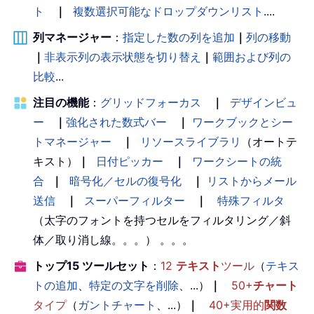
ト
｜
複数選択可能なドロップダウンリスト
....
End
If
        i 
=
 i 
+
1
列マネージャー
：
指定した数の列を追加
｜
列の移動
Next
｜
非表示列の表示状態を切り替え
｜
範囲および列の
    Application
.
ScreenUpdating 
=
True
比較
...
    MsgBox 
"Extraction completed."
,
 v
End
Sub
注目の機能
：
グリッドフォーカス
｜
デザインビュ
ー
｜
強化された数式バー
｜
ワークブックとシー
トマネージャー
｜
リソースライブラリ
（オートテ
キスト）
｜
日付ピッカー
｜
ワークシートの統
合
｜
暗号化／セルの復号化
｜
リストからメール
送信
｜
スーパーフィルター
｜
特殊フィルタ
（太字のフォントを持つセルをフィルタリング／斜
体／取り消し線。。。） 。。。
トップ15 ツールセット
：
12
テキスト
ツール
（
テキス
トの追加
、
特定の文字を削除
、...）
｜
50+
チャート
タイプ
（
ガントチャート
、...）
｜
40+実用的
関数