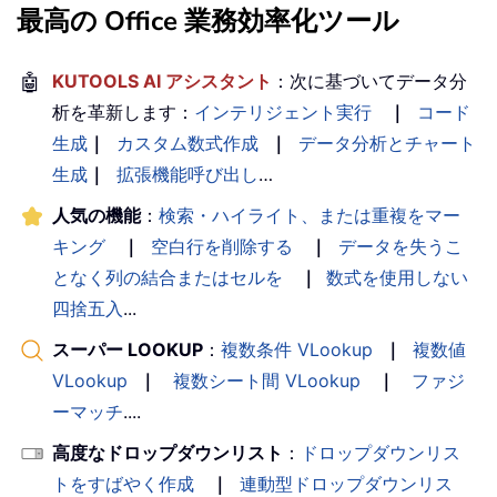
最高の Office 業務効率化ツール
            pos1 
=
 InStr
(
1
,
 cell
.
Valu
If
 pos1 
>
0
Then
                pos2 
=
 InStr
(
pos1 
+
1
🤖
KUTOOLS AI アシスタント
：次に基づいてデータ分
If
 pos2 
>
0
Then
析を革新します：
インテリジェント実行
｜
コード
If
 LCase
(
directio
生成
｜
カスタム数式作成
｜
データ分析とチャート
                        result 
=
 Left
生成
｜
拡張機能呼び出し
…
ElseIf
 LCase
(
dire
                        result 
=
 Mid
(
人気の機能
：
検索・ハイライト、または重複をマー
Else
キング
｜
空白行を削除する
｜
データを失うこ
                        result 
=
 cell
となく列の結合またはセルを
｜
数式を使用しない
End
If
四捨五入
...
Else
スーパー LOOKUP
：
複数条件 VLookup
｜
複数値
                    result 
=
 cell
.
Val
VLookup
｜
複数シート間 VLookup
End
If
｜
ファジ
Else
ーマッチ
....
                result 
=
 cell
.
Value

高度なドロップダウンリスト
：
ドロップダウンリス
End
If
トをすばやく作成
｜
連動型ドロップダウンリス
            outputCell
.
Offset
(
i
,
0
)
.
V