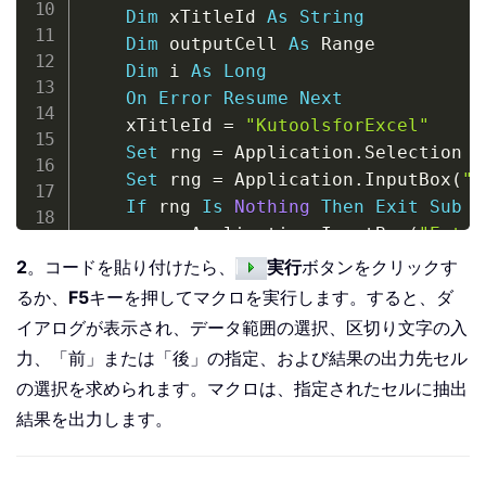
Dim
 xTitleId 
As
String
Dim
 outputCell 
As
 Range

Dim
 i 
As
Long
On
Error
Resume
Next
    xTitleId 
=
"KutoolsforExcel"
Set
 rng 
=
 Application
.
Selection

Set
 rng 
=
 Application
.
InputBox
(
"S
If
 rng 
Is
Nothing
Then
Exit
Sub
    sep 
=
 Application
.
InputBox
(
"Enter
If
 sep 
=
""
Then
Exit
Sub
2
。コードを貼り付けたら、
実行
ボタンをクリックす
    direction 
=
 Application
.
InputBox
(
るか、
F5
キーを押してマクロを実行します。すると、ダ
If
 direction 
=
""
Then
Exit
Sub
イアログが表示され、データ範囲の選択、区切り文字の入
Set
 outputCell 
=
 Application
.
Inpu
力、「前」または「後」の指定、および結果の出力先セル
If
 outputCell 
Is
Nothing
Then
Exi
の選択を求められます。マクロは、指定されたセルに抽出
    Application
.
ScreenUpdating 
=
Fals
結果を出力します。
    i 
=
0
For
Each
 cell 
In
 rng

If
Not
 IsEmpty
(
cell
.
Value
)
Th