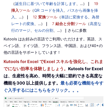
（
誕生日に基づいて年齢を計算します
、...）
｜
19
挿入
ツール
（
QR コードを挿入
、
パスから画像を挿
入
、...）
｜
12
変換
ツール
（
単語に変換する
、
為替
レートの変換
、...）
｜
7
結合と分割
ツール
（
高度な
行のマージ
、
セルの分割
、...）
｜
さらに多数
Kutools はお好みの言語でご利用いただけます。英語、ス
ペイン語、ドイツ語、フランス語、中国語、および40+の
他の言語をサポートしています！
Kutools for Excel でExcel スキルを強化し、これま
でにない効率を体験しましょう。
Kutools for Excel
は、生産性を高め、時間を大幅に節約できる高度な
機能を300 以上提供します。
最も必要な機能を今す
ぐ入手するにはこちらをクリック。。。